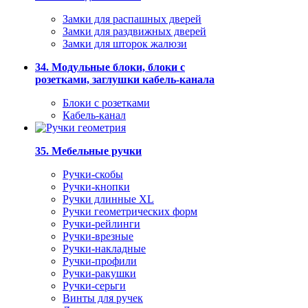
Замки для распашных дверей
Замки для раздвижных дверей
Замки для шторок жалюзи
34. Модульные блоки, блоки с
розетками, заглушки кабель-канала
Блоки с розетками
Кабель-канал
35. Мебельные ручки
Ручки-скобы
Ручки-кнопки
Ручки длинные XL
Ручки геометрических форм
Ручки-рейлинги
Ручки-врезные
Ручки-накладные
Ручки-профили
Ручки-ракушки
Ручки-серьги
Винты для ручек