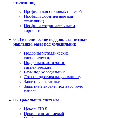
столешниц
Профили для стеновых панелей
Профили фронтальные для
столешниц
Профили соединительные и
торцевые
05. Гигиенические поддоны, защитные
накладки, базы под холодильник
Поддоны металлические
гигиенические
Поддоны пластиковые
гигиенические
Базы под холодильник
Лотки под стиральную машину
Защитные накладки
Защитные экраны под варочную
панель
06. Цокольные системы
Цоколь ПВХ
Цоколь алюминиевый