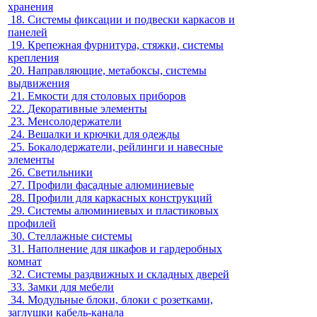
хранения
18.
Системы фиксации и подвески каркасов и
панелей
19.
Крепежная фурнитура, стяжки, системы
крепления
20.
Направляющие, метабоксы, системы
выдвижения
21.
Емкости для столовых приборов
22.
Декоративные элементы
23.
Менсолодержатели
24.
Вешалки и крючки для одежды
25.
Бокалодержатели, рейлинги и навесные
элементы
26.
Светильники
27.
Профили фасадные алюминиевые
28.
Профили для каркасных конструкций
29.
Системы алюминиевых и пластиковых
профилей
30.
Стеллажные системы
31.
Наполнение для шкафов и гардеробных
комнат
32.
Системы раздвижных и складных дверей
33.
Замки для мебели
34.
Модульные блоки, блоки с розетками,
заглушки кабель-канала