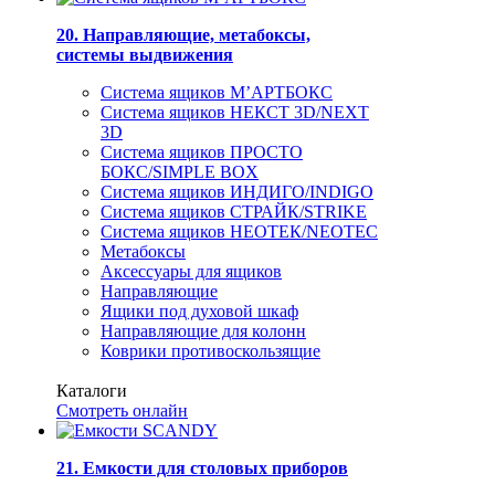
20. Направляющие, метабоксы,
системы выдвижения
Система ящиков М’АРТБОКС
Система ящиков НЕКСТ 3D/NEXT
3D
Система ящиков ПРОСТО
БОКС/SIMPLE BOX
Система ящиков ИНДИГО/INDIGO
Система ящиков СТРАЙК/STRIKE
Система ящиков НЕОТЕК/NEOTEC
Метабоксы
Аксессуары для ящиков
Направляющие
Ящики под духовой шкаф
Направляющие для колонн
Коврики противоскользящие
Каталоги
Смотреть онлайн
21. Емкости для столовых приборов