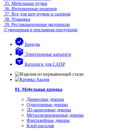
35.
Мебельные ручки
36.
Интерьерные решения
37.
Все для шоу-румов и салонов
38.
Упаковка
39.
Реставрационные материалы
Сувенирная и рекламная продукция
Бренды
Электронные каталоги
Каталоги для САПР
01. Мебельная кромка
Древесные декоры
Однотонные декоры
3D-акриловые декоры
Металлизированные декоры
Фантазийные декоры
Клей-расплав