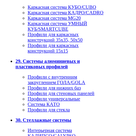
Каркасная система КУБО/CUBO
Каркасная система КАДРО/CADRO
Каркасная система MG20
Каркасная система УМНЫЙ
КУБ/SMARTCUBE
Профили для каркасных
конструкций 35x35, 50x50
Профили для каркасных
конструкций 15х15
29. Системы алюминиевых и
пластиковых профилей
Профили с внутренним
закруглением ГОЛА/GOLA
Профили для нижних баз
Профили для стеновых панелей
Профили универсальные
Система КАТО
Профили для стекла
30. Стеллажные системы
Интерьерная система
КАЛИПСО/CALYPSO