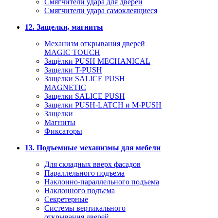
Смягчители удара для дверей
Cмягчители удара самоклеящиеся
12. Защелки, магниты
Механизм открывания дверей
MAGIC TOUCH
Защёлки PUSH MECHANICAL
Защелки T-PUSH
Защелки SALICE PUSH
MAGNETIC
Защелки SALICE PUSH
Защелки PUSH-LATCH и M-PUSH
Защелки
Магниты
Фиксаторы
13. Подъемные механизмы для мебели
Для складных вверх фасадов
Параллельного подъема
Наклонно-параллельного подъема
Наклонного подъема
Секретерные
Системы вертикального
открывания дверей