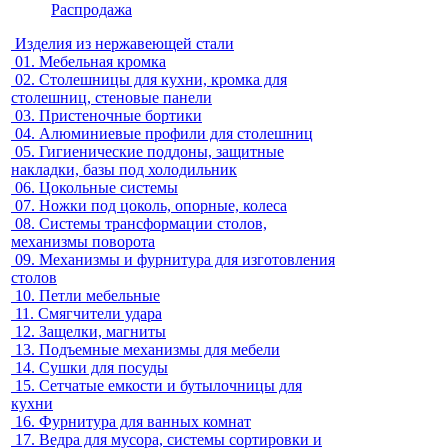
Распродажа
Изделия из нержавеющей стали
01.
Мебельная кромка
02.
Столешницы для кухни, кромка для
столешниц, стеновые панели
03.
Пристеночные бортики
04.
Алюминиевые профили для столешниц
05.
Гигиенические поддоны, защитные
накладки, базы под холодильник
06.
Цокольные системы
07.
Ножки под цоколь, опорные, колеса
08.
Системы трансформации столов,
механизмы поворота
09.
Механизмы и фурнитура для изготовления
столов
10.
Петли мебельные
11.
Смягчители удара
12.
Защелки, магниты
13.
Подъемные механизмы для мебели
14.
Сушки для посуды
15.
Сетчатые емкости и бутылочницы для
кухни
16.
Фурнитура для ванных комнат
17.
Ведра для мусора, системы сортировки и