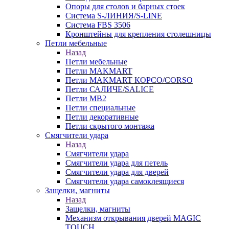
Опоры для столов и барных стоек
Система S-ЛИНИЯ/S-LINE
Система FBS 3506
Кронштейны для крепления столешницы
Петли мебельные
Назад
Петли мебельные
Петли MAKMART
Петли MAKMART КОРСО/CORSO
Петли САЛИЧЕ/SALICE
Петли MB2
Петли специальные
Петли декоративные
Петли скрытого монтажа
Смягчители удара
Назад
Смягчители удара
Смягчители удара для петель
Смягчители удара для дверей
Cмягчители удара самоклеящиеся
Защелки, магниты
Назад
Защелки, магниты
Механизм открывания дверей MAGIC
TOUCH