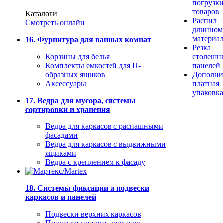
погрузк
товаров
Каталоги
Распил
Смотреть онлайн
длинном
материа
16. Фурнитура для ванных комнат
Резка
Корзины для белья
столешн
Комплекты емкостей для П-
панелей
образных ящиков
Дополни
Аксессуары
платная
упаковка
17. Ведра для мусора, системы
сортировки и хранения
Ведра для каркасов с распашными
фасадами
Ведра для каркасов с выдвижными
ящиками
Ведра с креплением к фасаду
18. Системы фиксации и подвески
каркасов и панелей
Подвески верхних каркасов
Подвески нижних каркасов