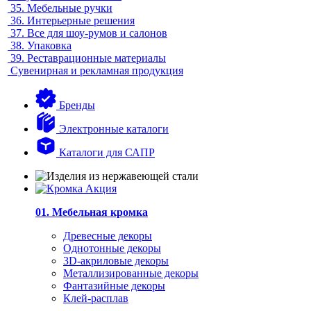
35.
Мебельные ручки
36.
Интерьерные решения
37.
Все для шоу-румов и салонов
38.
Упаковка
39.
Реставрационные материалы
Сувенирная и рекламная продукция
Бренды
Электронные каталоги
Каталоги для САПР
01. Мебельная кромка
Древесные декоры
Однотонные декоры
3D-акриловые декоры
Металлизированные декоры
Фантазийные декоры
Клей-расплав