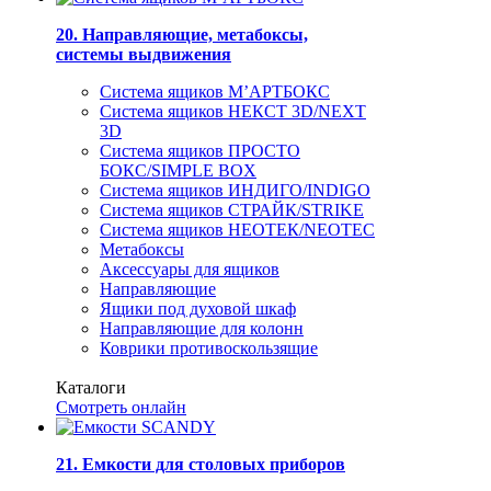
20. Направляющие, метабоксы,
системы выдвижения
Система ящиков М’АРТБОКС
Система ящиков НЕКСТ 3D/NEXT
3D
Система ящиков ПРОСТО
БОКС/SIMPLE BOX
Система ящиков ИНДИГО/INDIGO
Система ящиков СТРАЙК/STRIKE
Система ящиков НЕОТЕК/NEOTEC
Метабоксы
Аксессуары для ящиков
Направляющие
Ящики под духовой шкаф
Направляющие для колонн
Коврики противоскользящие
Каталоги
Смотреть онлайн
21. Емкости для столовых приборов