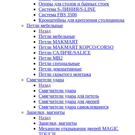
Опоры для столов и барных стоек
Система S-ЛИНИЯ/S-LINE
Система FBS 3506
Кронштейны для крепления столешницы
Петли мебельные
Назад
Петли мебельные
Петли MAKMART
Петли MAKMART КОРСО/CORSO
Петли САЛИЧЕ/SALICE
Петли MB2
Петли специальные
Петли декоративные
Петли скрытого монтажа
Смягчители удара
Назад
Смягчители удара
Смягчители удара для петель
Смягчители удара для дверей
Cмягчители удара самоклеящиеся
Защелки, магниты
Назад
Защелки, магниты
Механизм открывания дверей MAGIC
TOUCH