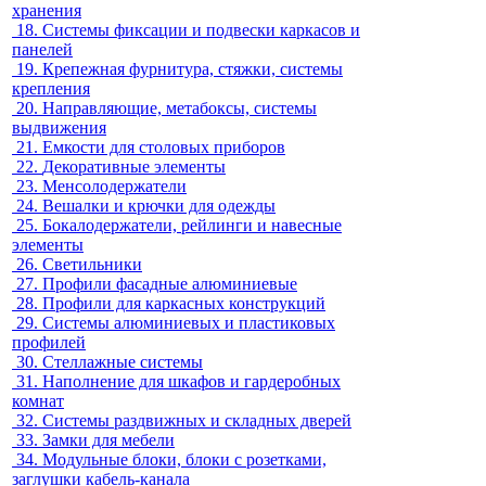
хранения
18.
Системы фиксации и подвески каркасов и
панелей
19.
Крепежная фурнитура, стяжки, системы
крепления
20.
Направляющие, метабоксы, системы
выдвижения
21.
Емкости для столовых приборов
22.
Декоративные элементы
23.
Менсолодержатели
24.
Вешалки и крючки для одежды
25.
Бокалодержатели, рейлинги и навесные
элементы
26.
Светильники
27.
Профили фасадные алюминиевые
28.
Профили для каркасных конструкций
29.
Системы алюминиевых и пластиковых
профилей
30.
Стеллажные системы
31.
Наполнение для шкафов и гардеробных
комнат
32.
Системы раздвижных и складных дверей
33.
Замки для мебели
34.
Модульные блоки, блоки с розетками,
заглушки кабель-канала