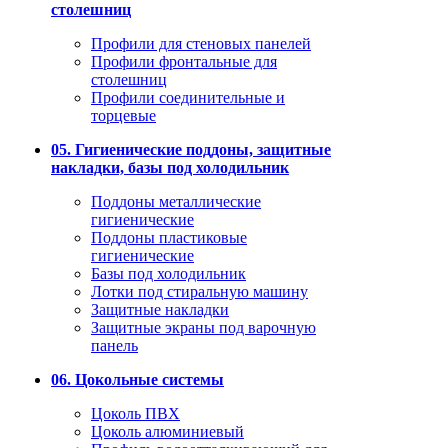
столешниц
Профили для стеновых панелей
Профили фронтальные для
столешниц
Профили соединительные и
торцевые
05. Гигиенические поддоны, защитные
накладки, базы под холодильник
Поддоны металлические
гигиенические
Поддоны пластиковые
гигиенические
Базы под холодильник
Лотки под стиральную машину
Защитные накладки
Защитные экраны под варочную
панель
06. Цокольные системы
Цоколь ПВХ
Цоколь алюминиевый