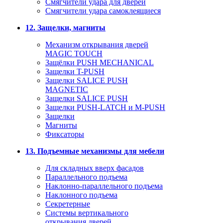
Смягчители удара для дверей
Cмягчители удара самоклеящиеся
12. Защелки, магниты
Механизм открывания дверей
MAGIC TOUCH
Защёлки PUSH MECHANICAL
Защелки T-PUSH
Защелки SALICE PUSH
MAGNETIC
Защелки SALICE PUSH
Защелки PUSH-LATCH и M-PUSH
Защелки
Магниты
Фиксаторы
13. Подъемные механизмы для мебели
Для складных вверх фасадов
Параллельного подъема
Наклонно-параллельного подъема
Наклонного подъема
Секретерные
Системы вертикального
открывания дверей