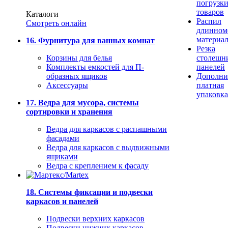
погрузк
товаров
Каталоги
Распил
Смотреть онлайн
длинном
материа
16. Фурнитура для ванных комнат
Резка
Корзины для белья
столешн
Комплекты емкостей для П-
панелей
образных ящиков
Дополни
Аксессуары
платная
упаковка
17. Ведра для мусора, системы
сортировки и хранения
Ведра для каркасов с распашными
фасадами
Ведра для каркасов с выдвижными
ящиками
Ведра с креплением к фасаду
18. Системы фиксации и подвески
каркасов и панелей
Подвески верхних каркасов
Подвески нижних каркасов