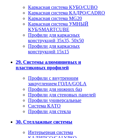
Каркасная система КУБО/CUBO
Каркасная система КАДРО/CADRO
Каркасная система MG20
Каркасная система УМНЫЙ
КУБ/SMARTCUBE
Профили для каркасных
конструкций 35x35, 50x50
Профили для каркасных
конструкций 15х15
29. Системы алюминиевых и
пластиковых профилей
Профили с внутренним
закруглением ГОЛА/GOLA
Профили для нижних баз
Профили для стеновых панелей
Профили универсальные
Система КАТО
Профили для стекла
30. Стеллажные системы
Интерьерная система
КАЛИПСО/CALYPSO