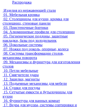
Распродажа
Изделия из нержавеющей стали
01.
Мебельная кромка
02.
Столешницы для кухни, кромка для
столешниц, стеновые панели
03.
Пристеночные бортики
04.
Алюминиевые профили для столешниц
05.
Гигиенические поддоны, защитные
накладки, базы под холодильник
06.
Цокольные системы
07.
Ножки под цоколь, опорные, колеса
08.
Системы трансформации столов,
механизмы поворота
09.
Механизмы и фурнитура для изготовления
столов
10.
Петли мебельные
11.
Смягчители удара
12.
Защелки, магниты
13.
Подъемные механизмы для мебели
14.
Сушки для посуды
15.
Сетчатые емкости и бутылочницы для
кухни
16.
Фурнитура для ванных комнат
17.
Ведра для мусора, системы сортировки и