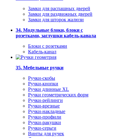
Замки для распашных дверей
Замки для раздвижных дверей
Замки для шторок жалюзи
34. Модульные блоки, блоки с
розетками, заглушки кабель-канала
Блоки с розетками
Кабель-канал
35. Мебельные ручки
Ручки-скобы
Ручки-кнопки
Ручки длинные XL
Ручки геометрических форм
Ручки-рейлинги
Ручки-врезные
Ручки-накладные
Ручки-профили
Ручки-ракушки
Ручки-серьги
Винты для ручек