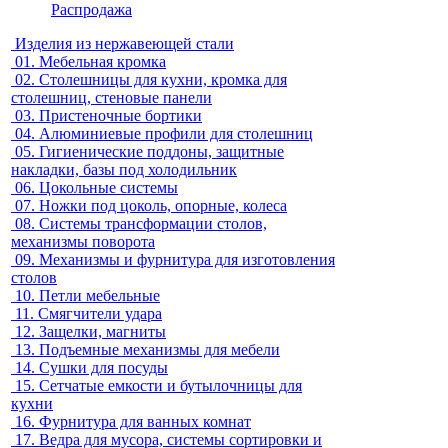
Распродажа
Изделия из нержавеющей стали
01.
Мебельная кромка
02.
Столешницы для кухни, кромка для
столешниц, стеновые панели
03.
Пристеночные бортики
04.
Алюминиевые профили для столешниц
05.
Гигиенические поддоны, защитные
накладки, базы под холодильник
06.
Цокольные системы
07.
Ножки под цоколь, опорные, колеса
08.
Системы трансформации столов,
механизмы поворота
09.
Механизмы и фурнитура для изготовления
столов
10.
Петли мебельные
11.
Смягчители удара
12.
Защелки, магниты
13.
Подъемные механизмы для мебели
14.
Сушки для посуды
15.
Сетчатые емкости и бутылочницы для
кухни
16.
Фурнитура для ванных комнат
17.
Ведра для мусора, системы сортировки и