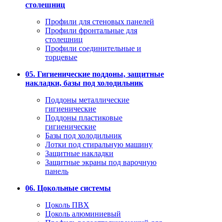
столешниц
Профили для стеновых панелей
Профили фронтальные для
столешниц
Профили соединительные и
торцевые
05. Гигиенические поддоны, защитные
накладки, базы под холодильник
Поддоны металлические
гигиенические
Поддоны пластиковые
гигиенические
Базы под холодильник
Лотки под стиральную машину
Защитные накладки
Защитные экраны под варочную
панель
06. Цокольные системы
Цоколь ПВХ
Цоколь алюминиевый