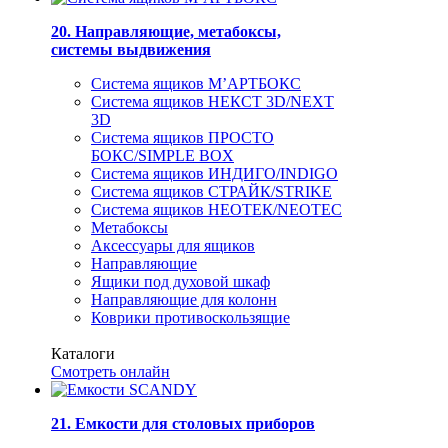
20. Направляющие, метабоксы,
системы выдвижения
Система ящиков М’АРТБОКС
Система ящиков НЕКСТ 3D/NEXT
3D
Система ящиков ПРОСТО
БОКС/SIMPLE BOX
Система ящиков ИНДИГО/INDIGO
Система ящиков СТРАЙК/STRIKE
Система ящиков НЕОТЕК/NEOTEC
Метабоксы
Аксессуары для ящиков
Направляющие
Ящики под духовой шкаф
Направляющие для колонн
Коврики противоскользящие
Каталоги
Смотреть онлайн
21. Емкости для столовых приборов