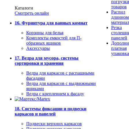
погрузк
товаров
Каталоги
Распил
Смотреть онлайн
длинном
материа
16. Фурнитура для ванных комнат
Резка
Корзины для белья
столешн
Комплекты емкостей для П-
панелей
образных ящиков
Дополни
Аксессуары
платная
упаковка
17. Ведра для мусора, системы
сортировки и хранения
Ведра для каркасов с распашными
фасадами
Ведра для каркасов с выдвижными
ящиками
Ведра с креплением к фасаду
18. Системы фиксации и подвески
каркасов и панелей
Подвески верхних каркасов
Подвески нижних каркасов