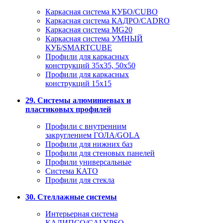
Каркасная система КУБО/CUBO
Каркасная система КАДРО/CADRO
Каркасная система MG20
Каркасная система УМНЫЙ
КУБ/SMARTCUBE
Профили для каркасных
конструкций 35x35, 50x50
Профили для каркасных
конструкций 15х15
29. Системы алюминиевых и
пластиковых профилей
Профили с внутренним
закруглением ГОЛА/GOLA
Профили для нижних баз
Профили для стеновых панелей
Профили универсальные
Система КАТО
Профили для стекла
30. Стеллажные системы
Интерьерная система
КАЛИПСО/CALYPSO