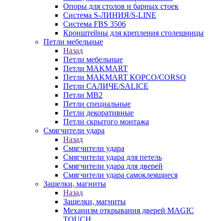
Опоры для столов и барных стоек
Система S-ЛИНИЯ/S-LINE
Система FBS 3506
Кронштейны для крепления столешницы
Петли мебельные
Назад
Петли мебельные
Петли MAKMART
Петли MAKMART КОРСО/CORSO
Петли САЛИЧЕ/SALICE
Петли MB2
Петли специальные
Петли декоративные
Петли скрытого монтажа
Смягчители удара
Назад
Смягчители удара
Смягчители удара для петель
Смягчители удара для дверей
Cмягчители удара самоклеящиеся
Защелки, магниты
Назад
Защелки, магниты
Механизм открывания дверей MAGIC
TOUCH