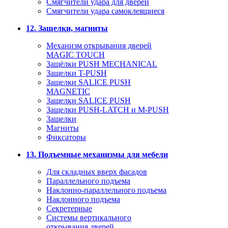
Смягчители удара для дверей
Cмягчители удара самоклеящиеся
12. Защелки, магниты
Механизм открывания дверей
MAGIC TOUCH
Защёлки PUSH MECHANICAL
Защелки T-PUSH
Защелки SALICE PUSH
MAGNETIC
Защелки SALICE PUSH
Защелки PUSH-LATCH и M-PUSH
Защелки
Магниты
Фиксаторы
13. Подъемные механизмы для мебели
Для складных вверх фасадов
Параллельного подъема
Наклонно-параллельного подъема
Наклонного подъема
Секретерные
Системы вертикального
открывания дверей