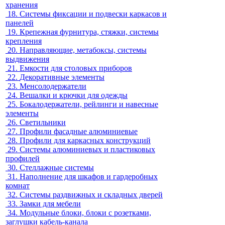
хранения
18.
Системы фиксации и подвески каркасов и
панелей
19.
Крепежная фурнитура, стяжки, системы
крепления
20.
Направляющие, метабоксы, системы
выдвижения
21.
Емкости для столовых приборов
22.
Декоративные элементы
23.
Менсолодержатели
24.
Вешалки и крючки для одежды
25.
Бокалодержатели, рейлинги и навесные
элементы
26.
Светильники
27.
Профили фасадные алюминиевые
28.
Профили для каркасных конструкций
29.
Системы алюминиевых и пластиковых
профилей
30.
Стеллажные системы
31.
Наполнение для шкафов и гардеробных
комнат
32.
Системы раздвижных и складных дверей
33.
Замки для мебели
34.
Модульные блоки, блоки с розетками,
заглушки кабель-канала