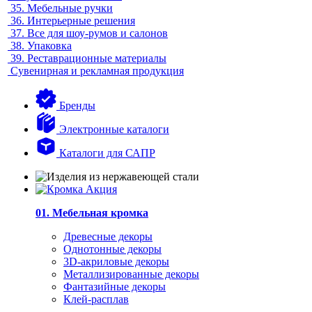
35.
Мебельные ручки
36.
Интерьерные решения
37.
Все для шоу-румов и салонов
38.
Упаковка
39.
Реставрационные материалы
Сувенирная и рекламная продукция
Бренды
Электронные каталоги
Каталоги для САПР
01. Мебельная кромка
Древесные декоры
Однотонные декоры
3D-акриловые декоры
Металлизированные декоры
Фантазийные декоры
Клей-расплав