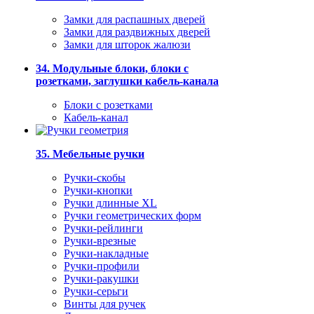
Замки для распашных дверей
Замки для раздвижных дверей
Замки для шторок жалюзи
34. Модульные блоки, блоки с
розетками, заглушки кабель-канала
Блоки с розетками
Кабель-канал
35. Мебельные ручки
Ручки-скобы
Ручки-кнопки
Ручки длинные XL
Ручки геометрических форм
Ручки-рейлинги
Ручки-врезные
Ручки-накладные
Ручки-профили
Ручки-ракушки
Ручки-серьги
Винты для ручек