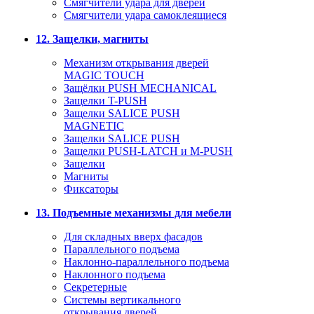
Смягчители удара для дверей
Cмягчители удара самоклеящиеся
12. Защелки, магниты
Механизм открывания дверей
MAGIC TOUCH
Защёлки PUSH MECHANICAL
Защелки T-PUSH
Защелки SALICE PUSH
MAGNETIC
Защелки SALICE PUSH
Защелки PUSH-LATCH и M-PUSH
Защелки
Магниты
Фиксаторы
13. Подъемные механизмы для мебели
Для складных вверх фасадов
Параллельного подъема
Наклонно-параллельного подъема
Наклонного подъема
Секретерные
Системы вертикального
открывания дверей