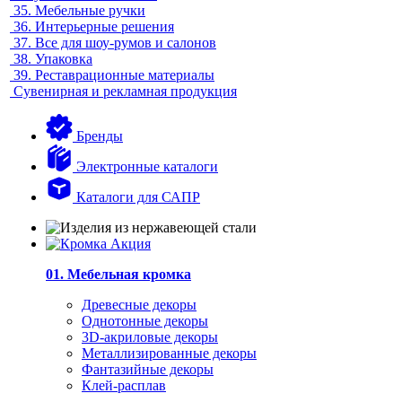
35.
Мебельные ручки
36.
Интерьерные решения
37.
Все для шоу-румов и салонов
38.
Упаковка
39.
Реставрационные материалы
Сувенирная и рекламная продукция
Бренды
Электронные каталоги
Каталоги для САПР
01. Мебельная кромка
Древесные декоры
Однотонные декоры
3D-акриловые декоры
Металлизированные декоры
Фантазийные декоры
Клей-расплав