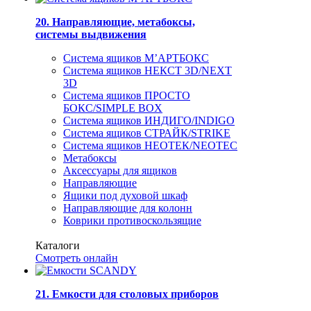
20. Направляющие, метабоксы,
системы выдвижения
Система ящиков М’АРТБОКС
Система ящиков НЕКСТ 3D/NEXT
3D
Система ящиков ПРОСТО
БОКС/SIMPLE BOX
Система ящиков ИНДИГО/INDIGO
Система ящиков СТРАЙК/STRIKE
Система ящиков НЕОТЕК/NEOTEC
Метабоксы
Аксессуары для ящиков
Направляющие
Ящики под духовой шкаф
Направляющие для колонн
Коврики противоскользящие
Каталоги
Смотреть онлайн
21. Емкости для столовых приборов