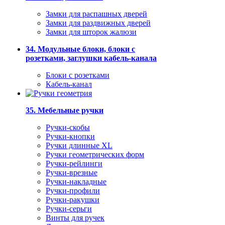
Замки для распашных дверей
Замки для раздвижных дверей
Замки для шторок жалюзи
34. Модульные блоки, блоки с
розетками, заглушки кабель-канала
Блоки с розетками
Кабель-канал
35. Мебельные ручки
Ручки-скобы
Ручки-кнопки
Ручки длинные XL
Ручки геометрических форм
Ручки-рейлинги
Ручки-врезные
Ручки-накладные
Ручки-профили
Ручки-ракушки
Ручки-серьги
Винты для ручек