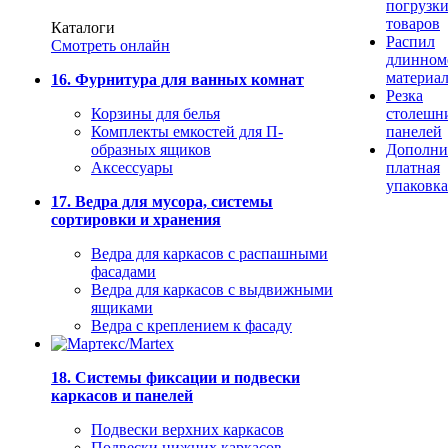
погрузк
товаров
Каталоги
Распил
Смотреть онлайн
длинном
материа
16. Фурнитура для ванных комнат
Резка
Корзины для белья
столешн
Комплекты емкостей для П-
панелей
образных ящиков
Дополни
Аксессуары
платная
упаковка
17. Ведра для мусора, системы
сортировки и хранения
Ведра для каркасов с распашными
фасадами
Ведра для каркасов с выдвижными
ящиками
Ведра с креплением к фасаду
18. Системы фиксации и подвески
каркасов и панелей
Подвески верхних каркасов
Подвески нижних каркасов