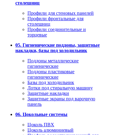
столешниц
Профили для стеновых панелей
Профили фронтальные для
столешниц
Профили соединительные и
торцевые
05. Гигиенические поддоны, защитные
накладки, базы под холодильник
Поддоны металлические
гигиенические
Поддоны пластиковые
гигиенические
Базы под холодильник
Лотки под стиральную машину
Защитные накладки
Защитные экраны под варочную
панель
06. Цокольные системы
Цоколь ПВХ
Цоколь алюминиевый