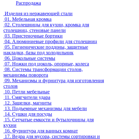
Распродажа
Изделия из нержавеющей стали
01.
Мебельная кромка
02.
Столешницы для кухни, кромка для
столешниц, стеновые панели
03.
Пристеночные бортики
04.
Алюминиевые профили для столешниц
05.
Гигиенические поддоны, защитные
накладки, базы под холодильник
06.
Цокольные системы
07.
Ножки под цоколь, опорные, колеса
08.
Системы трансформации столов,
механизмы поворота
09.
Механизмы и фурнитура для изготовления
столов
10.
Петли мебельные
11.
Смягчители удара
12.
Защелки, магниты
13.
Подъемные механизмы для мебели
14.
Сушки для посуды
15.
Сетчатые емкости и бутылочницы для
кухни
16.
Фурнитура для ванных комнат
17.
Ведра для мусора, системы сортировки и