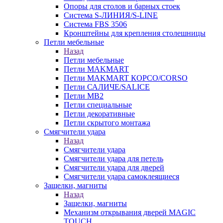
Опоры для столов и барных стоек
Система S-ЛИНИЯ/S-LINE
Система FBS 3506
Кронштейны для крепления столешницы
Петли мебельные
Назад
Петли мебельные
Петли MAKMART
Петли MAKMART КОРСО/CORSO
Петли САЛИЧЕ/SALICE
Петли MB2
Петли специальные
Петли декоративные
Петли скрытого монтажа
Смягчители удара
Назад
Смягчители удара
Смягчители удара для петель
Смягчители удара для дверей
Cмягчители удара самоклеящиеся
Защелки, магниты
Назад
Защелки, магниты
Механизм открывания дверей MAGIC
TOUCH