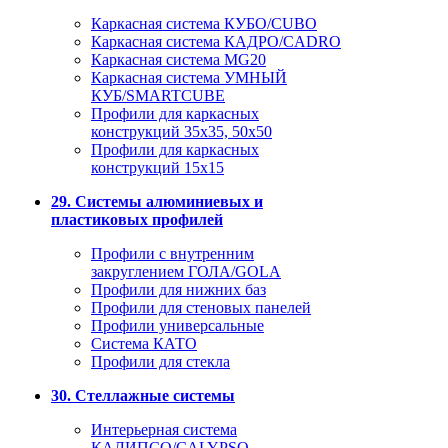
Каркасная система КУБО/CUBO
Каркасная система КАДРО/CADRO
Каркасная система MG20
Каркасная система УМНЫЙ
КУБ/SMARTCUBE
Профили для каркасных
конструкций 35x35, 50x50
Профили для каркасных
конструкций 15х15
29. Системы алюминиевых и
пластиковых профилей
Профили с внутренним
закруглением ГОЛА/GOLA
Профили для нижних баз
Профили для стеновых панелей
Профили универсальные
Система КАТО
Профили для стекла
30. Стеллажные системы
Интерьерная система
КАЛИПСО/CALYPSO