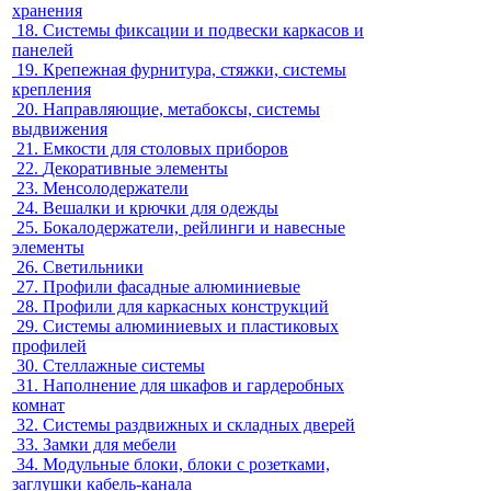
хранения
18.
Системы фиксации и подвески каркасов и
панелей
19.
Крепежная фурнитура, стяжки, системы
крепления
20.
Направляющие, метабоксы, системы
выдвижения
21.
Емкости для столовых приборов
22.
Декоративные элементы
23.
Менсолодержатели
24.
Вешалки и крючки для одежды
25.
Бокалодержатели, рейлинги и навесные
элементы
26.
Светильники
27.
Профили фасадные алюминиевые
28.
Профили для каркасных конструкций
29.
Системы алюминиевых и пластиковых
профилей
30.
Стеллажные системы
31.
Наполнение для шкафов и гардеробных
комнат
32.
Системы раздвижных и складных дверей
33.
Замки для мебели
34.
Модульные блоки, блоки с розетками,
заглушки кабель-канала