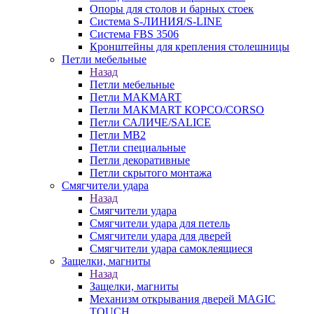
Опоры для столов и барных стоек
Система S-ЛИНИЯ/S-LINE
Система FBS 3506
Кронштейны для крепления столешницы
Петли мебельные
Назад
Петли мебельные
Петли MAKMART
Петли MAKMART КОРСО/CORSO
Петли САЛИЧЕ/SALICE
Петли MB2
Петли специальные
Петли декоративные
Петли скрытого монтажа
Смягчители удара
Назад
Смягчители удара
Смягчители удара для петель
Смягчители удара для дверей
Cмягчители удара самоклеящиеся
Защелки, магниты
Назад
Защелки, магниты
Механизм открывания дверей MAGIC
TOUCH