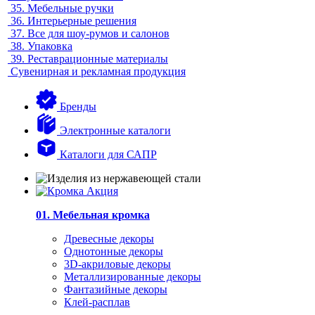
35.
Мебельные ручки
36.
Интерьерные решения
37.
Все для шоу-румов и салонов
38.
Упаковка
39.
Реставрационные материалы
Сувенирная и рекламная продукция
Бренды
Электронные каталоги
Каталоги для САПР
01. Мебельная кромка
Древесные декоры
Однотонные декоры
3D-акриловые декоры
Металлизированные декоры
Фантазийные декоры
Клей-расплав