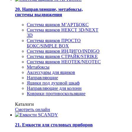
20. Направляющие, метабоксы,
системы выдвижения
Система ящиков М’АРТБОКС
Система ящиков НЕКСТ 3D/NEXT
3D
Система ящиков ПРОСТО
БОКС/SIMPLE BOX
Система ящиков ИНДИГО/INDIGO
Система ящиков СТРАЙК/STRIKE
Система ящиков НЕОТЕК/NEOTEC
Метабоксы
Аксессуары для ящиков
Направляющие
Ящики под духовой шкаф
Направляющие для колонн
Коврики противоскользящие
Каталоги
Смотреть онлайн
21. Емкости для столовых приборов