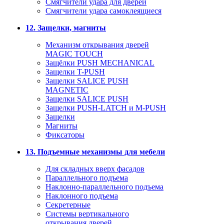
Смягчители удара для дверей
Cмягчители удара самоклеящиеся
12. Защелки, магниты
Механизм открывания дверей
MAGIC TOUCH
Защёлки PUSH MECHANICAL
Защелки T-PUSH
Защелки SALICE PUSH
MAGNETIC
Защелки SALICE PUSH
Защелки PUSH-LATCH и M-PUSH
Защелки
Магниты
Фиксаторы
13. Подъемные механизмы для мебели
Для складных вверх фасадов
Параллельного подъема
Наклонно-параллельного подъема
Наклонного подъема
Секретерные
Системы вертикального
открывания дверей