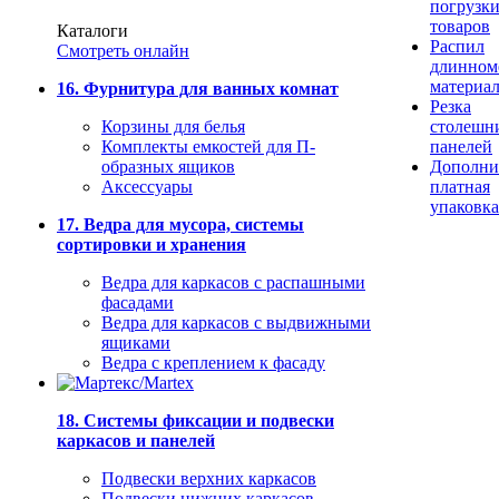
погрузк
товаров
Каталоги
Распил
Смотреть онлайн
длинном
материа
16. Фурнитура для ванных комнат
Резка
Корзины для белья
столешн
Комплекты емкостей для П-
панелей
образных ящиков
Дополни
Аксессуары
платная
упаковка
17. Ведра для мусора, системы
сортировки и хранения
Ведра для каркасов с распашными
фасадами
Ведра для каркасов с выдвижными
ящиками
Ведра с креплением к фасаду
18. Системы фиксации и подвески
каркасов и панелей
Подвески верхних каркасов
Подвески нижних каркасов