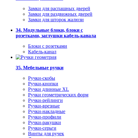
Замки для распашных дверей
Замки для раздвижных дверей
Замки для шторок жалюзи
34. Модульные блоки, блоки с
розетками, заглушки кабель-канала
Блоки с розетками
Кабель-канал
35. Мебельные ручки
Ручки-скобы
Ручки-кнопки
Ручки длинные XL
Ручки геометрических форм
Ручки-рейлинги
Ручки-врезные
Ручки-накладные
Ручки-профили
Ручки-ракушки
Ручки-серьги
Винты для ручек