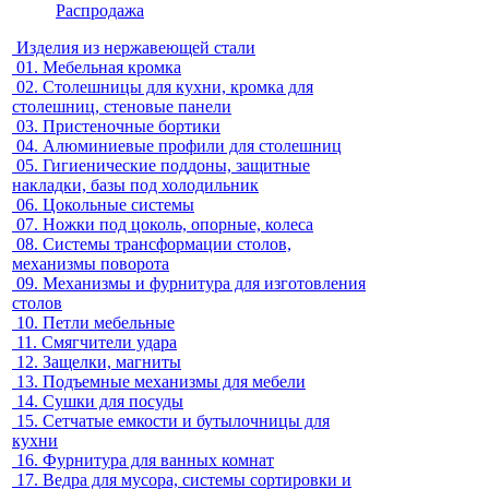
Распродажа
Изделия из нержавеющей стали
01.
Мебельная кромка
02.
Столешницы для кухни, кромка для
столешниц, стеновые панели
03.
Пристеночные бортики
04.
Алюминиевые профили для столешниц
05.
Гигиенические поддоны, защитные
накладки, базы под холодильник
06.
Цокольные системы
07.
Ножки под цоколь, опорные, колеса
08.
Системы трансформации столов,
механизмы поворота
09.
Механизмы и фурнитура для изготовления
столов
10.
Петли мебельные
11.
Смягчители удара
12.
Защелки, магниты
13.
Подъемные механизмы для мебели
14.
Сушки для посуды
15.
Сетчатые емкости и бутылочницы для
кухни
16.
Фурнитура для ванных комнат
17.
Ведра для мусора, системы сортировки и