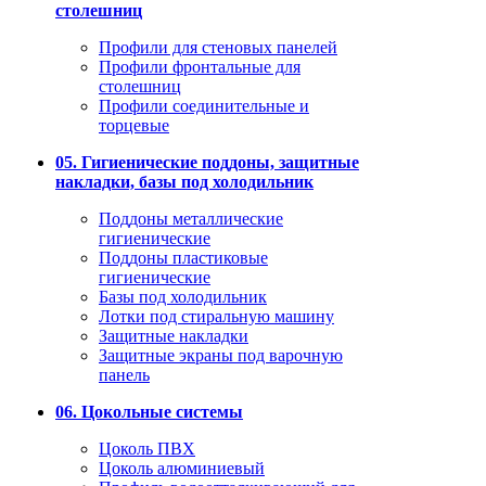
столешниц
Профили для стеновых панелей
Профили фронтальные для
столешниц
Профили соединительные и
торцевые
05. Гигиенические поддоны, защитные
накладки, базы под холодильник
Поддоны металлические
гигиенические
Поддоны пластиковые
гигиенические
Базы под холодильник
Лотки под стиральную машину
Защитные накладки
Защитные экраны под варочную
панель
06. Цокольные системы
Цоколь ПВХ
Цоколь алюминиевый