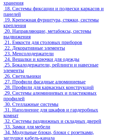
хранения
18.
Системы фиксации и подвески каркасов и
панелей
19.
Крепежная фурнитура, стяжки, системы
крепления
20.
Направляющие, метабоксы, системы
выдвижения
21.
Емкости для столовых приборов
22.
Декоративные элементы
23.
Менсолодержатели
24.
Вешалки и крючки для одежды
25.
Бокалодержатели, рейлинги и навесные
элементы
26.
Светильники
27.
Профили фасадные алюминиевые
28.
Профили для каркасных конструкций
29.
Системы алюминиевых и пластиковых
профилей
30.
Стеллажные системы
31.
Наполнение для шкафов и гардеробных
комнат
32.
Системы раздвижных и складных дверей
33.
Замки для мебели
34.
Модульные блоки, блоки с розетками,
заглушки кабель-канала