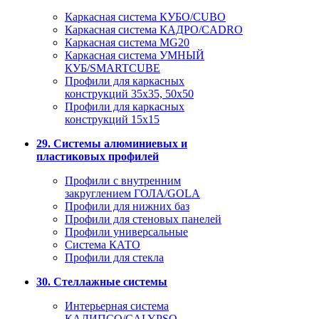
Каркасная система КУБО/CUBO
Каркасная система КАДРО/CADRO
Каркасная система MG20
Каркасная система УМНЫЙ
КУБ/SMARTCUBE
Профили для каркасных
конструкций 35x35, 50x50
Профили для каркасных
конструкций 15х15
29. Системы алюминиевых и
пластиковых профилей
Профили с внутренним
закруглением ГОЛА/GOLA
Профили для нижних баз
Профили для стеновых панелей
Профили универсальные
Система КАТО
Профили для стекла
30. Стеллажные системы
Интерьерная система
КАЛИПСО/CALYPSO