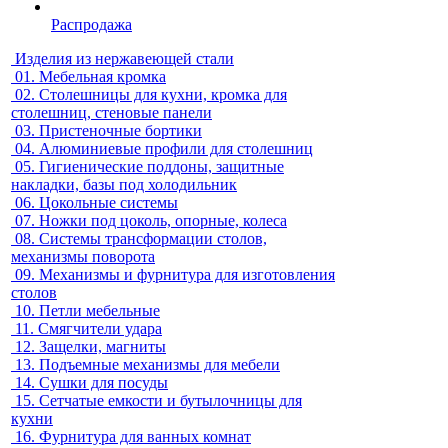
Распродажа
Изделия из нержавеющей стали
01.
Мебельная кромка
02.
Столешницы для кухни, кромка для
столешниц, стеновые панели
03.
Пристеночные бортики
04.
Алюминиевые профили для столешниц
05.
Гигиенические поддоны, защитные
накладки, базы под холодильник
06.
Цокольные системы
07.
Ножки под цоколь, опорные, колеса
08.
Системы трансформации столов,
механизмы поворота
09.
Механизмы и фурнитура для изготовления
столов
10.
Петли мебельные
11.
Смягчители удара
12.
Защелки, магниты
13.
Подъемные механизмы для мебели
14.
Сушки для посуды
15.
Сетчатые емкости и бутылочницы для
кухни
16.
Фурнитура для ванных комнат