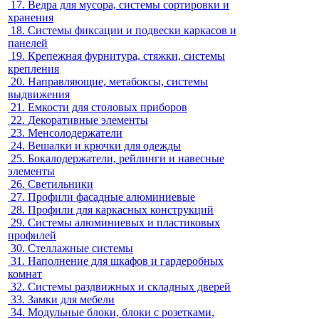
17.
Ведра для мусора, системы сортировки и
хранения
18.
Системы фиксации и подвески каркасов и
панелей
19.
Крепежная фурнитура, стяжки, системы
крепления
20.
Направляющие, метабоксы, системы
выдвижения
21.
Емкости для столовых приборов
22.
Декоративные элементы
23.
Менсолодержатели
24.
Вешалки и крючки для одежды
25.
Бокалодержатели, рейлинги и навесные
элементы
26.
Светильники
27.
Профили фасадные алюминиевые
28.
Профили для каркасных конструкций
29.
Системы алюминиевых и пластиковых
профилей
30.
Стеллажные системы
31.
Наполнение для шкафов и гардеробных
комнат
32.
Системы раздвижных и складных дверей
33.
Замки для мебели
34.
Модульные блоки, блоки с розетками,