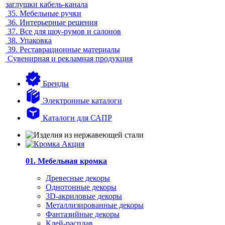
заглушки кабель-канала
35.
Мебельные ручки
36.
Интерьерные решения
37.
Все для шоу-румов и салонов
38.
Упаковка
39.
Реставрационные материалы
Сувенирная и рекламная продукция
Бренды
Электронные каталоги
Каталоги для САПР
01. Мебельная кромка
Древесные декоры
Однотонные декоры
3D-акриловые декоры
Металлизированные декоры
Фантазийные декоры
Клей-расплав