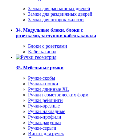
Замки для распашных дверей
Замки для раздвижных дверей
Замки для шторок жалюзи
34. Модульные блоки, блоки с
розетками, заглушки кабель-канала
Блоки с розетками
Кабель-канал
35. Мебельные ручки
Ручки-скобы
Ручки-кнопки
Ручки длинные XL
Ручки геометрических форм
Ручки-рейлинги
Ручки-врезные
Ручки-накладные
Ручки-профили
Ручки-ракушки
Ручки-серьги
Винты для ручек