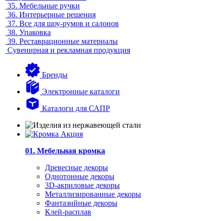
35.
Мебельные ручки
36.
Интерьерные решения
37.
Все для шоу-румов и салонов
38.
Упаковка
39.
Реставрационные материалы
Сувенирная и рекламная продукция
Бренды
Электронные каталоги
Каталоги для САПР
01. Мебельная кромка
Древесные декоры
Однотонные декоры
3D-акриловые декоры
Металлизированные декоры
Фантазийные декоры
Клей-расплав