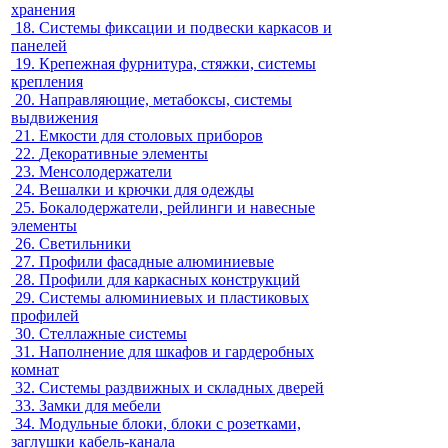
хранения
18.
Системы фиксации и подвески каркасов и
панелей
19.
Крепежная фурнитура, стяжки, системы
крепления
20.
Направляющие, метабоксы, системы
выдвижения
21.
Емкости для столовых приборов
22.
Декоративные элементы
23.
Менсолодержатели
24.
Вешалки и крючки для одежды
25.
Бокалодержатели, рейлинги и навесные
элементы
26.
Светильники
27.
Профили фасадные алюминиевые
28.
Профили для каркасных конструкций
29.
Системы алюминиевых и пластиковых
профилей
30.
Стеллажные системы
31.
Наполнение для шкафов и гардеробных
комнат
32.
Системы раздвижных и складных дверей
33.
Замки для мебели
34.
Модульные блоки, блоки с розетками,
заглушки кабель-канала