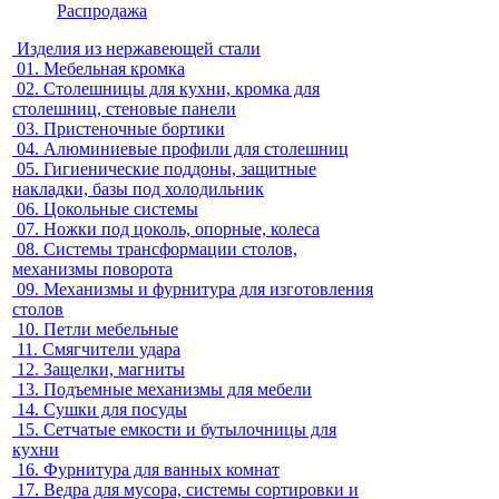
Распродажа
Изделия из нержавеющей стали
01.
Мебельная кромка
02.
Столешницы для кухни, кромка для
столешниц, стеновые панели
03.
Пристеночные бортики
04.
Алюминиевые профили для столешниц
05.
Гигиенические поддоны, защитные
накладки, базы под холодильник
06.
Цокольные системы
07.
Ножки под цоколь, опорные, колеса
08.
Системы трансформации столов,
механизмы поворота
09.
Механизмы и фурнитура для изготовления
столов
10.
Петли мебельные
11.
Смягчители удара
12.
Защелки, магниты
13.
Подъемные механизмы для мебели
14.
Сушки для посуды
15.
Сетчатые емкости и бутылочницы для
кухни
16.
Фурнитура для ванных комнат
17.
Ведра для мусора, системы сортировки и