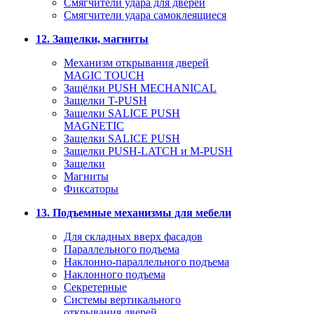
Смягчители удара для дверей
Cмягчители удара самоклеящиеся
12. Защелки, магниты
Механизм открывания дверей
MAGIC TOUCH
Защёлки PUSH MECHANICAL
Защелки T-PUSH
Защелки SALICE PUSH
MAGNETIC
Защелки SALICE PUSH
Защелки PUSH-LATCH и M-PUSH
Защелки
Магниты
Фиксаторы
13. Подъемные механизмы для мебели
Для складных вверх фасадов
Параллельного подъема
Наклонно-параллельного подъема
Наклонного подъема
Секретерные
Системы вертикального
открывания дверей