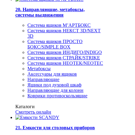
20. Направляющие, метабоксы,
системы выдвижения
Система ящиков М’АРТБОКС
Система ящиков НЕКСТ 3D/NEXT
3D
Система ящиков ПРОСТО
БОКС/SIMPLE BOX
Система ящиков ИНДИГО/INDIGO
Система ящиков СТРАЙК/STRIKE
Система ящиков НЕОТЕК/NEOTEC
Метабоксы
Аксессуары для ящиков
Направляющие
Ящики под духовой шкаф
Направляющие для колонн
Коврики противоскользящие
Каталоги
Смотреть онлайн
21. Емкости для столовых приборов