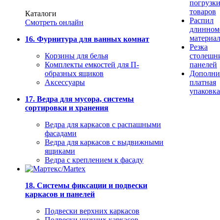
погрузк
товаров
Каталоги
Распил
Смотреть онлайн
длинном
материа
16. Фурнитура для ванных комнат
Резка
Корзины для белья
столешн
Комплекты емкостей для П-
панелей
образных ящиков
Дополни
Аксессуары
платная
упаковка
17. Ведра для мусора, системы
сортировки и хранения
Ведра для каркасов с распашными
фасадами
Ведра для каркасов с выдвижными
ящиками
Ведра с креплением к фасаду
18. Системы фиксации и подвески
каркасов и панелей
Подвески верхних каркасов
Подвески нижних каркасов