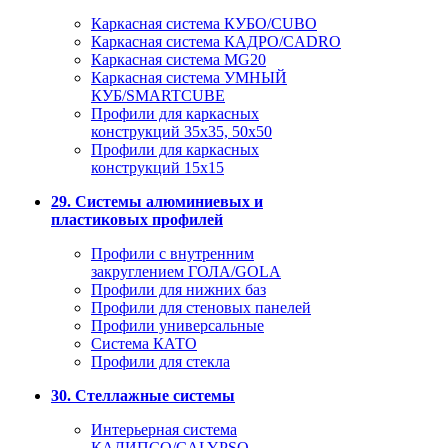
Каркасная система КУБО/CUBO
Каркасная система КАДРО/CADRO
Каркасная система MG20
Каркасная система УМНЫЙ
КУБ/SMARTCUBE
Профили для каркасных
конструкций 35x35, 50x50
Профили для каркасных
конструкций 15х15
29. Системы алюминиевых и
пластиковых профилей
Профили с внутренним
закруглением ГОЛА/GOLA
Профили для нижних баз
Профили для стеновых панелей
Профили универсальные
Система КАТО
Профили для стекла
30. Стеллажные системы
Интерьерная система
КАЛИПСО/CALYPSO