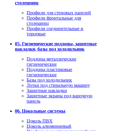
столешниц
Профили для стеновых панелей
Профили фронтальные для
столешниц
Профили соединительные и
торцевые
05. Гигиенические поддоны, защитные
накладки, базы под холодильник
Поддоны металлические
гигиенические
Поддоны пластиковые
гигиенические
Базы под холодильник
Лотки под стиральную машину
Защитные накладки
Защитные экраны под варочную
панель
06. Цокольные системы
Цоколь ПВХ
Цоколь алюминиевый