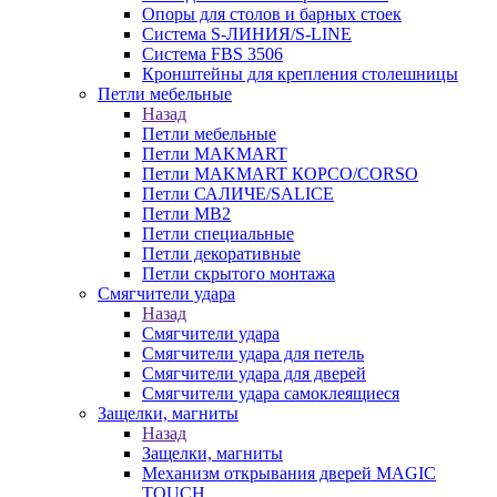
Опоры для столов и барных стоек
Система S-ЛИНИЯ/S-LINE
Система FBS 3506
Кронштейны для крепления столешницы
Петли мебельные
Назад
Петли мебельные
Петли MAKMART
Петли MAKMART КОРСО/CORSO
Петли САЛИЧЕ/SALICE
Петли MB2
Петли специальные
Петли декоративные
Петли скрытого монтажа
Смягчители удара
Назад
Смягчители удара
Смягчители удара для петель
Смягчители удара для дверей
Cмягчители удара самоклеящиеся
Защелки, магниты
Назад
Защелки, магниты
Механизм открывания дверей MAGIC
TOUCH