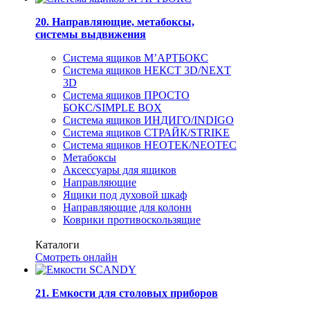
20. Направляющие, метабоксы,
системы выдвижения
Система ящиков М’АРТБОКС
Система ящиков НЕКСТ 3D/NEXT
3D
Система ящиков ПРОСТО
БОКС/SIMPLE BOX
Система ящиков ИНДИГО/INDIGO
Система ящиков СТРАЙК/STRIKE
Система ящиков НЕОТЕК/NEOTEC
Метабоксы
Аксессуары для ящиков
Направляющие
Ящики под духовой шкаф
Направляющие для колонн
Коврики противоскользящие
Каталоги
Смотреть онлайн
21. Емкости для столовых приборов