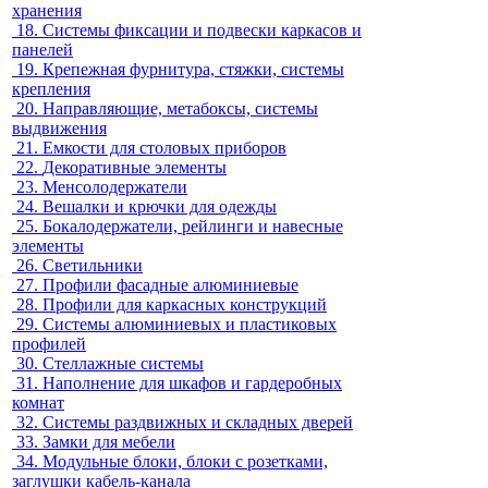
хранения
18.
Системы фиксации и подвески каркасов и
панелей
19.
Крепежная фурнитура, стяжки, системы
крепления
20.
Направляющие, метабоксы, системы
выдвижения
21.
Емкости для столовых приборов
22.
Декоративные элементы
23.
Менсолодержатели
24.
Вешалки и крючки для одежды
25.
Бокалодержатели, рейлинги и навесные
элементы
26.
Светильники
27.
Профили фасадные алюминиевые
28.
Профили для каркасных конструкций
29.
Системы алюминиевых и пластиковых
профилей
30.
Стеллажные системы
31.
Наполнение для шкафов и гардеробных
комнат
32.
Системы раздвижных и складных дверей
33.
Замки для мебели
34.
Модульные блоки, блоки с розетками,
заглушки кабель-канала