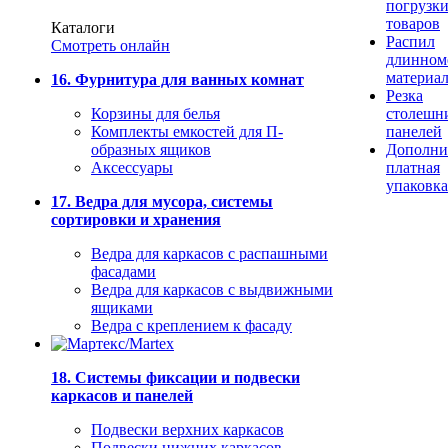
погрузк
товаров
Каталоги
Распил
Смотреть онлайн
длинном
материа
16. Фурнитура для ванных комнат
Резка
Корзины для белья
столешн
Комплекты емкостей для П-
панелей
образных ящиков
Дополни
Аксессуары
платная
упаковка
17. Ведра для мусора, системы
сортировки и хранения
Ведра для каркасов с распашными
фасадами
Ведра для каркасов с выдвижными
ящиками
Ведра с креплением к фасаду
18. Системы фиксации и подвески
каркасов и панелей
Подвески верхних каркасов
Подвески нижних каркасов