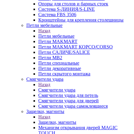
Опоры для столов и барных стоек
Система S-ЛИНИЯ/S-LINE
Система FBS 3506
Кронштейны для крепления столешницы
Петли мебельные
Назад
Петли мебельные
Петли MAKMART
Петли MAKMART КОРСО/CORSO
Петли САЛИЧЕ/SALICE
Петли MB2
Петли специальные
Петли декоративные
Петли скрытого монтажа
Смягчители удара
Назад
Смягчители удара
Смягчители удара для петель
Смягчители удара для дверей
Cмягчители удара самоклеящиеся
Защелки, магниты
Назад
Защелки, магниты
Механизм открывания дверей MAGIC
TOUCH