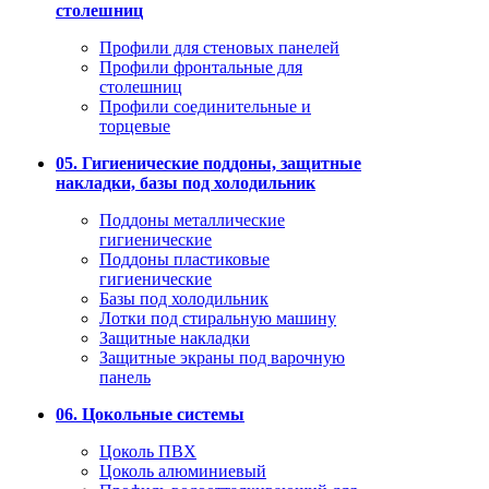
столешниц
Профили для стеновых панелей
Профили фронтальные для
столешниц
Профили соединительные и
торцевые
05. Гигиенические поддоны, защитные
накладки, базы под холодильник
Поддоны металлические
гигиенические
Поддоны пластиковые
гигиенические
Базы под холодильник
Лотки под стиральную машину
Защитные накладки
Защитные экраны под варочную
панель
06. Цокольные системы
Цоколь ПВХ
Цоколь алюминиевый