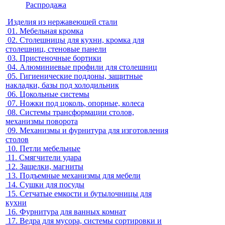
Распродажа
Изделия из нержавеющей стали
01.
Мебельная кромка
02.
Столешницы для кухни, кромка для
столешниц, стеновые панели
03.
Пристеночные бортики
04.
Алюминиевые профили для столешниц
05.
Гигиенические поддоны, защитные
накладки, базы под холодильник
06.
Цокольные системы
07.
Ножки под цоколь, опорные, колеса
08.
Системы трансформации столов,
механизмы поворота
09.
Механизмы и фурнитура для изготовления
столов
10.
Петли мебельные
11.
Смягчители удара
12.
Защелки, магниты
13.
Подъемные механизмы для мебели
14.
Сушки для посуды
15.
Сетчатые емкости и бутылочницы для
кухни
16.
Фурнитура для ванных комнат
17.
Ведра для мусора, системы сортировки и