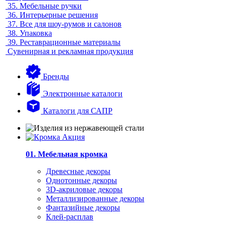
35.
Мебельные ручки
36.
Интерьерные решения
37.
Все для шоу-румов и салонов
38.
Упаковка
39.
Реставрационные материалы
Сувенирная и рекламная продукция
Бренды
Электронные каталоги
Каталоги для САПР
01. Мебельная кромка
Древесные декоры
Однотонные декоры
3D-акриловые декоры
Металлизированные декоры
Фантазийные декоры
Клей-расплав