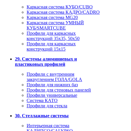
Каркасная система КУБО/CUBO
Каркасная система КАДРО/CADRO
Каркасная система MG20
Каркасная система УМНЫЙ
КУБ/SMARTCUBE
Профили для каркасных
конструкций 35x35, 50x50
Профили для каркасных
конструкций 15х15
29. Системы алюминиевых и
пластиковых профилей
Профили с внутренним
закруглением ГОЛА/GOLA
Профили для нижних баз
Профили для стеновых панелей
Профили универсальные
Система КАТО
Профили для стекла
30. Стеллажные системы
Интерьерная система
КАЛИПСО/CALYPSO