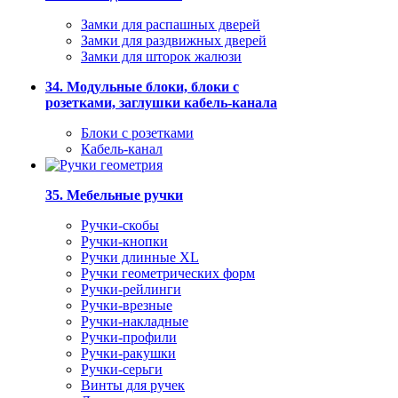
Замки для распашных дверей
Замки для раздвижных дверей
Замки для шторок жалюзи
34. Модульные блоки, блоки с
розетками, заглушки кабель-канала
Блоки с розетками
Кабель-канал
35. Мебельные ручки
Ручки-скобы
Ручки-кнопки
Ручки длинные XL
Ручки геометрических форм
Ручки-рейлинги
Ручки-врезные
Ручки-накладные
Ручки-профили
Ручки-ракушки
Ручки-серьги
Винты для ручек