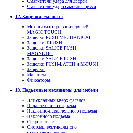
Смягчители удара для дверей
Cмягчители удара самоклеящиеся
12. Защелки, магниты
Механизм открывания дверей
MAGIC TOUCH
Защёлки PUSH MECHANICAL
Защелки T-PUSH
Защелки SALICE PUSH
MAGNETIC
Защелки SALICE PUSH
Защелки PUSH-LATCH и M-PUSH
Защелки
Магниты
Фиксаторы
13. Подъемные механизмы для мебели
Для складных вверх фасадов
Параллельного подъема
Наклонно-параллельного подъема
Наклонного подъема
Секретерные
Системы вертикального
открывания дверей