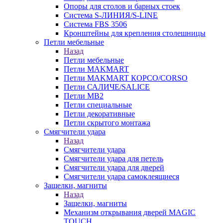
Опоры для столов и барных стоек
Система S-ЛИНИЯ/S-LINE
Система FBS 3506
Кронштейны для крепления столешницы
Петли мебельные
Назад
Петли мебельные
Петли MAKMART
Петли MAKMART КОРСО/CORSO
Петли САЛИЧЕ/SALICE
Петли MB2
Петли специальные
Петли декоративные
Петли скрытого монтажа
Смягчители удара
Назад
Смягчители удара
Смягчители удара для петель
Смягчители удара для дверей
Cмягчители удара самоклеящиеся
Защелки, магниты
Назад
Защелки, магниты
Механизм открывания дверей MAGIC
TOUCH