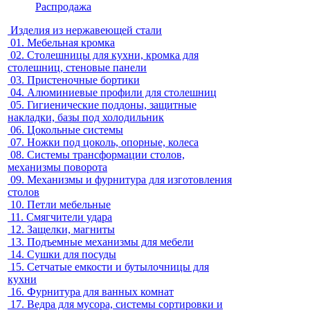
Распродажа
Изделия из нержавеющей стали
01.
Мебельная кромка
02.
Столешницы для кухни, кромка для
столешниц, стеновые панели
03.
Пристеночные бортики
04.
Алюминиевые профили для столешниц
05.
Гигиенические поддоны, защитные
накладки, базы под холодильник
06.
Цокольные системы
07.
Ножки под цоколь, опорные, колеса
08.
Системы трансформации столов,
механизмы поворота
09.
Механизмы и фурнитура для изготовления
столов
10.
Петли мебельные
11.
Смягчители удара
12.
Защелки, магниты
13.
Подъемные механизмы для мебели
14.
Сушки для посуды
15.
Сетчатые емкости и бутылочницы для
кухни
16.
Фурнитура для ванных комнат
17.
Ведра для мусора, системы сортировки и