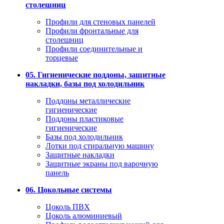
столешниц
Профили для стеновых панелей
Профили фронтальные для
столешниц
Профили соединительные и
торцевые
05. Гигиенические поддоны, защитные
накладки, базы под холодильник
Поддоны металлические
гигиенические
Поддоны пластиковые
гигиенические
Базы под холодильник
Лотки под стиральную машину
Защитные накладки
Защитные экраны под варочную
панель
06. Цокольные системы
Цоколь ПВХ
Цоколь алюминиевый