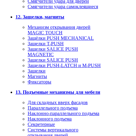
Смягчители удара для дверей
Cмягчители удара самоклеящиеся
12. Защелки, магниты
Механизм открывания дверей
MAGIC TOUCH
Защёлки PUSH MECHANICAL
Защелки T-PUSH
Защелки SALICE PUSH
MAGNETIC
Защелки SALICE PUSH
Защелки PUSH-LATCH и M-PUSH
Защелки
Магниты
Фиксаторы
13. Подъемные механизмы для мебели
Для складных вверх фасадов
Параллельного подъема
Наклонно-параллельного подъема
Наклонного подъема
Секретерные
Системы вертикального
открывания дверей