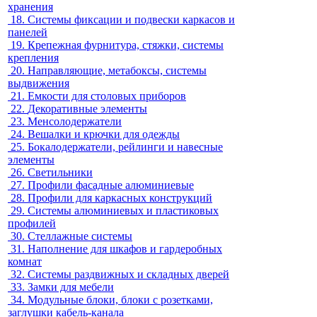
хранения
18.
Системы фиксации и подвески каркасов и
панелей
19.
Крепежная фурнитура, стяжки, системы
крепления
20.
Направляющие, метабоксы, системы
выдвижения
21.
Емкости для столовых приборов
22.
Декоративные элементы
23.
Менсолодержатели
24.
Вешалки и крючки для одежды
25.
Бокалодержатели, рейлинги и навесные
элементы
26.
Светильники
27.
Профили фасадные алюминиевые
28.
Профили для каркасных конструкций
29.
Системы алюминиевых и пластиковых
профилей
30.
Стеллажные системы
31.
Наполнение для шкафов и гардеробных
комнат
32.
Системы раздвижных и складных дверей
33.
Замки для мебели
34.
Модульные блоки, блоки с розетками,
заглушки кабель-канала