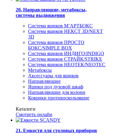
20. Направляющие, метабоксы,
системы выдвижения
Система ящиков М’АРТБОКС
Система ящиков НЕКСТ 3D/NEXT
3D
Система ящиков ПРОСТО
БОКС/SIMPLE BOX
Система ящиков ИНДИГО/INDIGO
Система ящиков СТРАЙК/STRIKE
Система ящиков НЕОТЕК/NEOTEC
Метабоксы
Аксессуары для ящиков
Направляющие
Ящики под духовой шкаф
Направляющие для колонн
Коврики противоскользящие
Каталоги
Смотреть онлайн
21. Емкости для столовых приборов