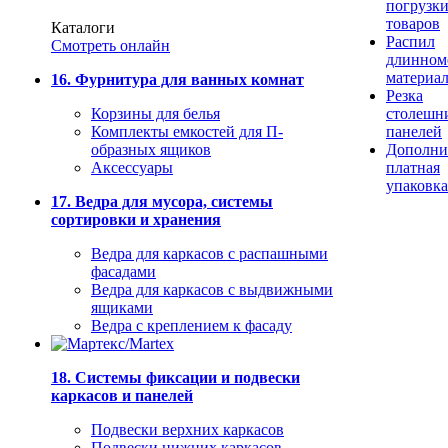
погрузк
товаров
Каталоги
Распил
Смотреть онлайн
длинном
материа
16. Фурнитура для ванных комнат
Резка
Корзины для белья
столешн
Комплекты емкостей для П-
панелей
образных ящиков
Дополни
Аксессуары
платная
упаковка
17. Ведра для мусора, системы
сортировки и хранения
Ведра для каркасов с распашными
фасадами
Ведра для каркасов с выдвижными
ящиками
Ведра с креплением к фасаду
18. Системы фиксации и подвески
каркасов и панелей
Подвески верхних каркасов
Подвески нижних каркасов