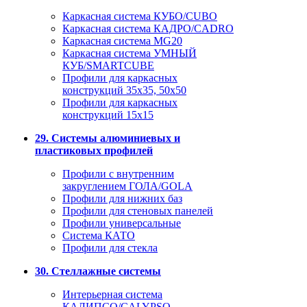
Каркасная система КУБО/CUBO
Каркасная система КАДРО/CADRO
Каркасная система MG20
Каркасная система УМНЫЙ
КУБ/SMARTCUBE
Профили для каркасных
конструкций 35x35, 50x50
Профили для каркасных
конструкций 15х15
29. Системы алюминиевых и
пластиковых профилей
Профили с внутренним
закруглением ГОЛА/GOLA
Профили для нижних баз
Профили для стеновых панелей
Профили универсальные
Система КАТО
Профили для стекла
30. Стеллажные системы
Интерьерная система
КАЛИПСО/CALYPSO