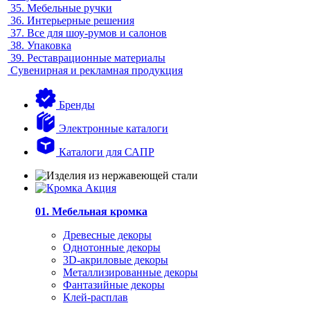
35.
Мебельные ручки
36.
Интерьерные решения
37.
Все для шоу-румов и салонов
38.
Упаковка
39.
Реставрационные материалы
Сувенирная и рекламная продукция
Бренды
Электронные каталоги
Каталоги для САПР
01. Мебельная кромка
Древесные декоры
Однотонные декоры
3D-акриловые декоры
Металлизированные декоры
Фантазийные декоры
Клей-расплав