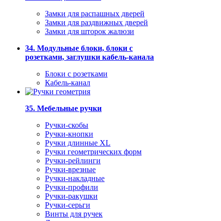
Замки для распашных дверей
Замки для раздвижных дверей
Замки для шторок жалюзи
34. Модульные блоки, блоки с
розетками, заглушки кабель-канала
Блоки с розетками
Кабель-канал
35. Мебельные ручки
Ручки-скобы
Ручки-кнопки
Ручки длинные XL
Ручки геометрических форм
Ручки-рейлинги
Ручки-врезные
Ручки-накладные
Ручки-профили
Ручки-ракушки
Ручки-серьги
Винты для ручек