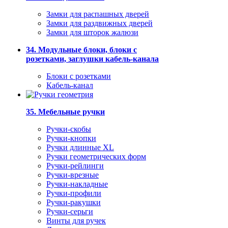
Замки для распашных дверей
Замки для раздвижных дверей
Замки для шторок жалюзи
34. Модульные блоки, блоки с
розетками, заглушки кабель-канала
Блоки с розетками
Кабель-канал
35. Мебельные ручки
Ручки-скобы
Ручки-кнопки
Ручки длинные XL
Ручки геометрических форм
Ручки-рейлинги
Ручки-врезные
Ручки-накладные
Ручки-профили
Ручки-ракушки
Ручки-серьги
Винты для ручек