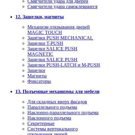
Смягчители удара для дверей
Cмягчители удара самоклеящиеся
12. Защелки, магниты
Механизм открывания дверей
MAGIC TOUCH
Защёлки PUSH MECHANICAL
Защелки T-PUSH
Защелки SALICE PUSH
MAGNETIC
Защелки SALICE PUSH
Защелки PUSH-LATCH и M-PUSH
Защелки
Магниты
Фиксаторы
13. Подъемные механизмы для мебели
Для складных вверх фасадов
Параллельного подъема
Наклонно-параллельного подъема
Наклонного подъема
Секретерные
Системы вертикального
открывания дверей