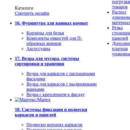
погрузк
товаров
Каталоги
Распил
Смотреть онлайн
длинном
материа
16. Фурнитура для ванных комнат
Резка
Корзины для белья
столешн
Комплекты емкостей для П-
панелей
образных ящиков
Дополни
Аксессуары
платная
упаковка
17. Ведра для мусора, системы
сортировки и хранения
Ведра для каркасов с распашными
фасадами
Ведра для каркасов с выдвижными
ящиками
Ведра с креплением к фасаду
18. Системы фиксации и подвески
каркасов и панелей
Подвески верхних каркасов
Подвески нижних каркасов