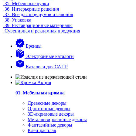
35.
Мебельные ручки
36.
Интерьерные решения
37.
Все для шоу-румов и салонов
38.
Упаковка
39.
Реставрационные материалы
Сувенирная и рекламная продукция
Бренды
Электронные каталоги
Каталоги для САПР
01. Мебельная кромка
Древесные декоры
Однотонные декоры
3D-акриловые декоры
Металлизированные декоры
Фантазийные декоры
Клей-расплав