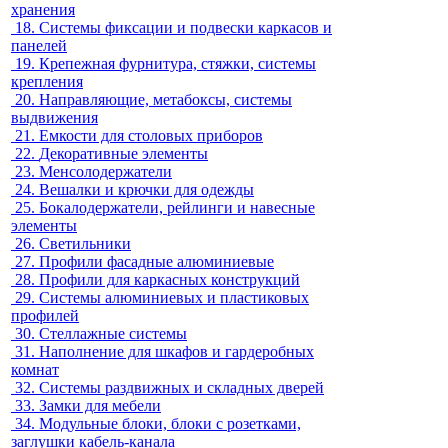
хранения
18.
Системы фиксации и подвески каркасов и
панелей
19.
Крепежная фурнитура, стяжки, системы
крепления
20.
Направляющие, метабоксы, системы
выдвижения
21.
Емкости для столовых приборов
22.
Декоративные элементы
23.
Менсолодержатели
24.
Вешалки и крючки для одежды
25.
Бокалодержатели, рейлинги и навесные
элементы
26.
Светильники
27.
Профили фасадные алюминиевые
28.
Профили для каркасных конструкций
29.
Системы алюминиевых и пластиковых
профилей
30.
Стеллажные системы
31.
Наполнение для шкафов и гардеробных
комнат
32.
Системы раздвижных и складных дверей
33.
Замки для мебели
34.
Модульные блоки, блоки с розетками,
заглушки кабель-канала