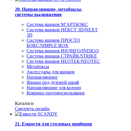
20. Направляющие, метабоксы,
системы выдвижения
Система ящиков М’АРТБОКС
Система ящиков НЕКСТ 3D/NEXT
3D
Система ящиков ПРОСТО
БОКС/SIMPLE BOX
Система ящиков ИНДИГО/INDIGO
Система ящиков СТРАЙК/STRIKE
Система ящиков НЕОТЕК/NEOTEC
Метабоксы
Аксессуары для ящиков
Направляющие
Ящики под духовой шкаф
Направляющие для колонн
Коврики противоскользящие
Каталоги
Смотреть онлайн
21. Емкости для столовых приборов