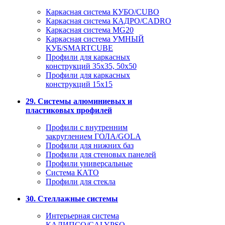
Каркасная система КУБО/CUBO
Каркасная система КАДРО/CADRO
Каркасная система MG20
Каркасная система УМНЫЙ
КУБ/SMARTCUBE
Профили для каркасных
конструкций 35x35, 50x50
Профили для каркасных
конструкций 15х15
29. Системы алюминиевых и
пластиковых профилей
Профили с внутренним
закруглением ГОЛА/GOLA
Профили для нижних баз
Профили для стеновых панелей
Профили универсальные
Система КАТО
Профили для стекла
30. Стеллажные системы
Интерьерная система
КАЛИПСО/CALYPSO