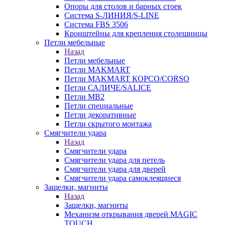
Опоры для столов и барных стоек
Система S-ЛИНИЯ/S-LINE
Система FBS 3506
Кронштейны для крепления столешницы
Петли мебельные
Назад
Петли мебельные
Петли MAKMART
Петли MAKMART КОРСО/CORSO
Петли САЛИЧЕ/SALICE
Петли MB2
Петли специальные
Петли декоративные
Петли скрытого монтажа
Смягчители удара
Назад
Смягчители удара
Смягчители удара для петель
Смягчители удара для дверей
Cмягчители удара самоклеящиеся
Защелки, магниты
Назад
Защелки, магниты
Механизм открывания дверей MAGIC
TOUCH