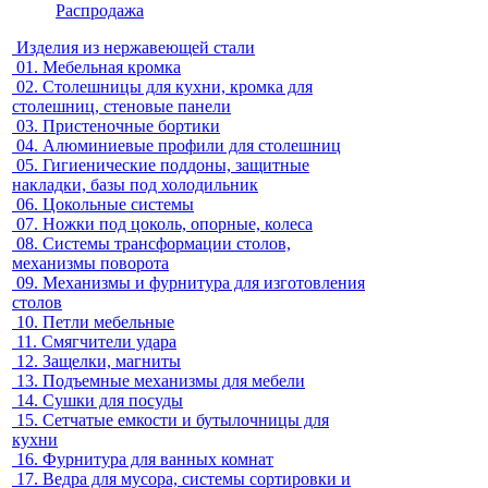
Распродажа
Изделия из нержавеющей стали
01.
Мебельная кромка
02.
Столешницы для кухни, кромка для
столешниц, стеновые панели
03.
Пристеночные бортики
04.
Алюминиевые профили для столешниц
05.
Гигиенические поддоны, защитные
накладки, базы под холодильник
06.
Цокольные системы
07.
Ножки под цоколь, опорные, колеса
08.
Системы трансформации столов,
механизмы поворота
09.
Механизмы и фурнитура для изготовления
столов
10.
Петли мебельные
11.
Смягчители удара
12.
Защелки, магниты
13.
Подъемные механизмы для мебели
14.
Сушки для посуды
15.
Сетчатые емкости и бутылочницы для
кухни
16.
Фурнитура для ванных комнат
17.
Ведра для мусора, системы сортировки и