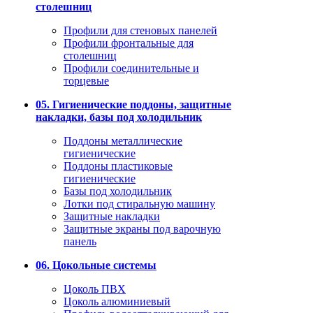
столешниц
Профили для стеновых панелей
Профили фронтальные для
столешниц
Профили соединительные и
торцевые
05. Гигиенические поддоны, защитные
накладки, базы под холодильник
Поддоны металлические
гигиенические
Поддоны пластиковые
гигиенические
Базы под холодильник
Лотки под стиральную машину
Защитные накладки
Защитные экраны под варочную
панель
06. Цокольные системы
Цоколь ПВХ
Цоколь алюминиевый