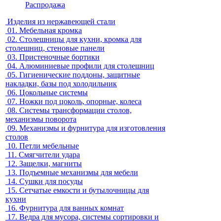
Распродажа
Изделия из нержавеющей стали
01.
Мебельная кромка
02.
Столешницы для кухни, кромка для
столешниц, стеновые панели
03.
Пристеночные бортики
04.
Алюминиевые профили для столешниц
05.
Гигиенические поддоны, защитные
накладки, базы под холодильник
06.
Цокольные системы
07.
Ножки под цоколь, опорные, колеса
08.
Системы трансформации столов,
механизмы поворота
09.
Механизмы и фурнитура для изготовления
столов
10.
Петли мебельные
11.
Смягчители удара
12.
Защелки, магниты
13.
Подъемные механизмы для мебели
14.
Сушки для посуды
15.
Сетчатые емкости и бутылочницы для
кухни
16.
Фурнитура для ванных комнат
17.
Ведра для мусора, системы сортировки и