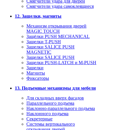
Смягчители удара для дверей
Cмягчители удара самоклеящиеся
12. Защелки, магниты
Механизм открывания дверей
MAGIC TOUCH
Защёлки PUSH MECHANICAL
Защелки T-PUSH
Защелки SALICE PUSH
MAGNETIC
Защелки SALICE PUSH
Защелки PUSH-LATCH и M-PUSH
Защелки
Магниты
Фиксаторы
13. Подъемные механизмы для мебели
Для складных вверх фасадов
Параллельного подъема
Наклонно-параллельного подъема
Наклонного подъема
Секретерные
Системы вертикального
открывания дверей