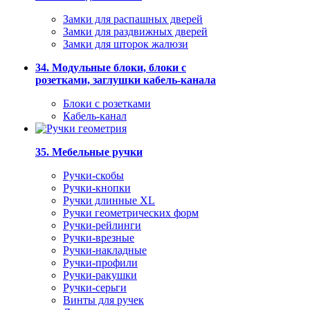
Замки для распашных дверей
Замки для раздвижных дверей
Замки для шторок жалюзи
34. Модульные блоки, блоки с
розетками, заглушки кабель-канала
Блоки с розетками
Кабель-канал
35. Мебельные ручки
Ручки-скобы
Ручки-кнопки
Ручки длинные XL
Ручки геометрических форм
Ручки-рейлинги
Ручки-врезные
Ручки-накладные
Ручки-профили
Ручки-ракушки
Ручки-серьги
Винты для ручек