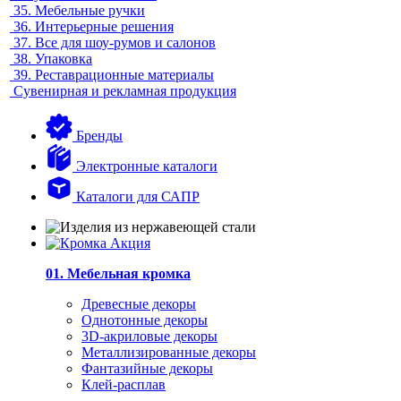
35.
Мебельные ручки
36.
Интерьерные решения
37.
Все для шоу-румов и салонов
38.
Упаковка
39.
Реставрационные материалы
Сувенирная и рекламная продукция
Бренды
Электронные каталоги
Каталоги для САПР
01. Мебельная кромка
Древесные декоры
Однотонные декоры
3D-акриловые декоры
Металлизированные декоры
Фантазийные декоры
Клей-расплав