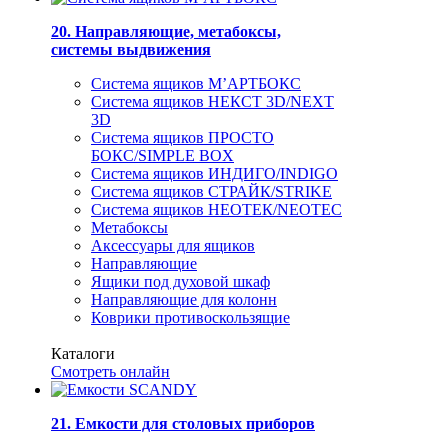
20. Направляющие, метабоксы,
системы выдвижения
Система ящиков М’АРТБОКС
Система ящиков НЕКСТ 3D/NEXT
3D
Система ящиков ПРОСТО
БОКС/SIMPLE BOX
Система ящиков ИНДИГО/INDIGO
Система ящиков СТРАЙК/STRIKE
Система ящиков НЕОТЕК/NEOTEC
Метабоксы
Аксессуары для ящиков
Направляющие
Ящики под духовой шкаф
Направляющие для колонн
Коврики противоскользящие
Каталоги
Смотреть онлайн
21. Емкости для столовых приборов