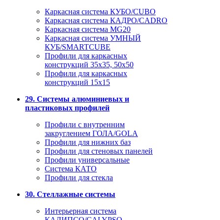
Каркасная система КУБО/CUBO
Каркасная система КАДРО/CADRO
Каркасная система MG20
Каркасная система УМНЫЙ
КУБ/SMARTCUBE
Профили для каркасных
конструкций 35x35, 50x50
Профили для каркасных
конструкций 15х15
29. Системы алюминиевых и
пластиковых профилей
Профили с внутренним
закруглением ГОЛА/GOLA
Профили для нижних баз
Профили для стеновых панелей
Профили универсальные
Система КАТО
Профили для стекла
30. Стеллажные системы
Интерьерная система
КАЛИПСО/CALYPSO