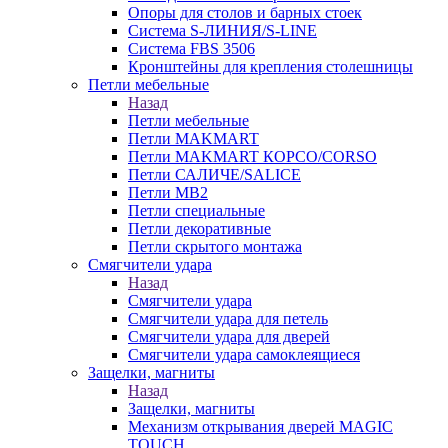
Опоры для столов и барных стоек
Система S-ЛИНИЯ/S-LINE
Система FBS 3506
Кронштейны для крепления столешницы
Петли мебельные
Назад
Петли мебельные
Петли MAKMART
Петли MAKMART КОРСО/CORSO
Петли САЛИЧЕ/SALICE
Петли MB2
Петли специальные
Петли декоративные
Петли скрытого монтажа
Смягчители удара
Назад
Смягчители удара
Смягчители удара для петель
Смягчители удара для дверей
Cмягчители удара самоклеящиеся
Защелки, магниты
Назад
Защелки, магниты
Механизм открывания дверей MAGIC
TOUCH