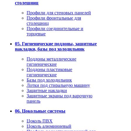
столешниц
Профили для стеновых панелей
Профили фронтальные для
столешниц
Профили соединительные и
торцевые
05. Гигиенические поддоны, защитные
накладки, базы под холодильник
Поддоны металлические
гигиенические
Поддоны пластиковые
гигиенические
Базы под холодильник
Лотки под стиральную машину
Защитные накладки
Защитные экраны под варочную
панель
06. Цокольные системы
Цоколь ПВХ
Цоколь алюминиевый