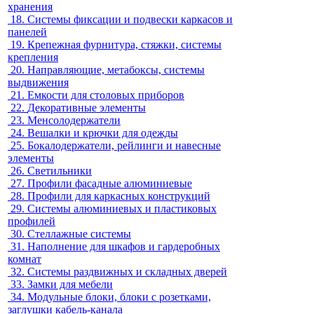
хранения
18.
Системы фиксации и подвески каркасов и
панелей
19.
Крепежная фурнитура, стяжки, системы
крепления
20.
Направляющие, метабоксы, системы
выдвижения
21.
Емкости для столовых приборов
22.
Декоративные элементы
23.
Менсолодержатели
24.
Вешалки и крючки для одежды
25.
Бокалодержатели, рейлинги и навесные
элементы
26.
Светильники
27.
Профили фасадные алюминиевые
28.
Профили для каркасных конструкций
29.
Системы алюминиевых и пластиковых
профилей
30.
Стеллажные системы
31.
Наполнение для шкафов и гардеробных
комнат
32.
Системы раздвижных и складных дверей
33.
Замки для мебели
34.
Модульные блоки, блоки с розетками,
заглушки кабель-канала