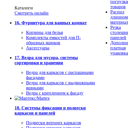
погрузк
товаров
Каталоги
Распил
Смотреть онлайн
длинном
материа
16. Фурнитура для ванных комнат
Резка
Корзины для белья
столешн
Комплекты емкостей для П-
панелей
образных ящиков
Дополни
Аксессуары
платная
упаковка
17. Ведра для мусора, системы
сортировки и хранения
Ведра для каркасов с распашными
фасадами
Ведра для каркасов с выдвижными
ящиками
Ведра с креплением к фасаду
18. Системы фиксации и подвески
каркасов и панелей
Подвески верхних каркасов
Подвески нижних каркасов