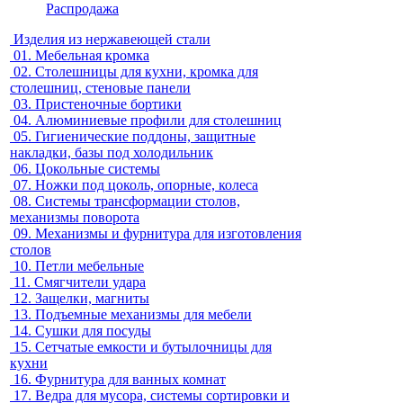
Распродажа
Изделия из нержавеющей стали
01.
Мебельная кромка
02.
Столешницы для кухни, кромка для
столешниц, стеновые панели
03.
Пристеночные бортики
04.
Алюминиевые профили для столешниц
05.
Гигиенические поддоны, защитные
накладки, базы под холодильник
06.
Цокольные системы
07.
Ножки под цоколь, опорные, колеса
08.
Системы трансформации столов,
механизмы поворота
09.
Механизмы и фурнитура для изготовления
столов
10.
Петли мебельные
11.
Смягчители удара
12.
Защелки, магниты
13.
Подъемные механизмы для мебели
14.
Сушки для посуды
15.
Сетчатые емкости и бутылочницы для
кухни
16.
Фурнитура для ванных комнат
17.
Ведра для мусора, системы сортировки и