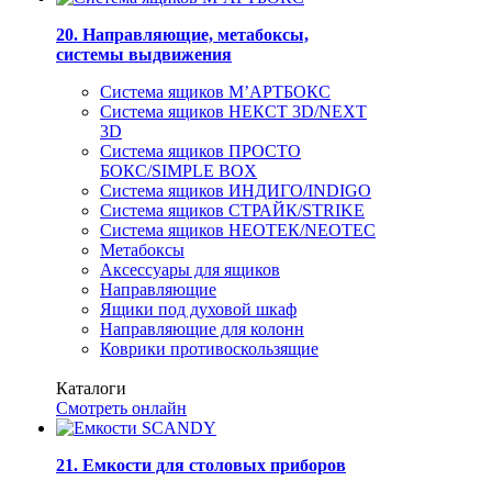
20. Направляющие, метабоксы,
системы выдвижения
Система ящиков М’АРТБОКС
Система ящиков НЕКСТ 3D/NEXT
3D
Система ящиков ПРОСТО
БОКС/SIMPLE BOX
Система ящиков ИНДИГО/INDIGO
Система ящиков СТРАЙК/STRIKE
Система ящиков НЕОТЕК/NEOTEC
Метабоксы
Аксессуары для ящиков
Направляющие
Ящики под духовой шкаф
Направляющие для колонн
Коврики противоскользящие
Каталоги
Смотреть онлайн
21. Емкости для столовых приборов