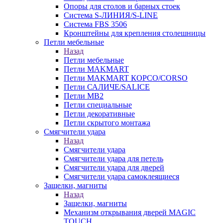
Опоры для столов и барных стоек
Система S-ЛИНИЯ/S-LINE
Система FBS 3506
Кронштейны для крепления столешницы
Петли мебельные
Назад
Петли мебельные
Петли MAKMART
Петли MAKMART КОРСО/CORSO
Петли САЛИЧЕ/SALICE
Петли MB2
Петли специальные
Петли декоративные
Петли скрытого монтажа
Смягчители удара
Назад
Смягчители удара
Смягчители удара для петель
Смягчители удара для дверей
Cмягчители удара самоклеящиеся
Защелки, магниты
Назад
Защелки, магниты
Механизм открывания дверей MAGIC
TOUCH