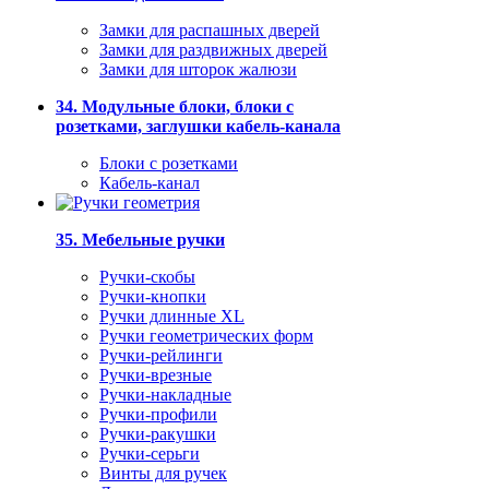
Замки для распашных дверей
Замки для раздвижных дверей
Замки для шторок жалюзи
34. Модульные блоки, блоки с
розетками, заглушки кабель-канала
Блоки с розетками
Кабель-канал
35. Мебельные ручки
Ручки-скобы
Ручки-кнопки
Ручки длинные XL
Ручки геометрических форм
Ручки-рейлинги
Ручки-врезные
Ручки-накладные
Ручки-профили
Ручки-ракушки
Ручки-серьги
Винты для ручек