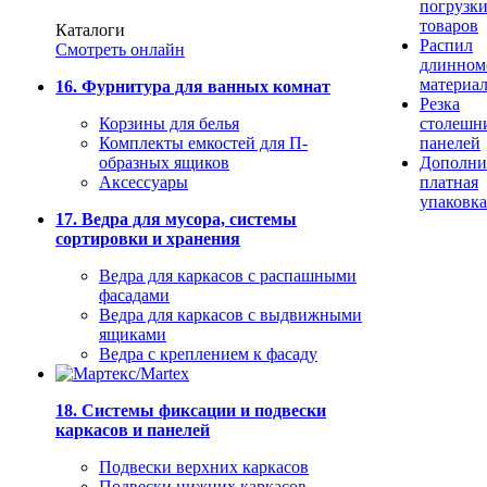
погрузк
товаров
Каталоги
Распил
Смотреть онлайн
длинном
материа
16. Фурнитура для ванных комнат
Резка
Корзины для белья
столешн
Комплекты емкостей для П-
панелей
образных ящиков
Дополни
Аксессуары
платная
упаковка
17. Ведра для мусора, системы
сортировки и хранения
Ведра для каркасов с распашными
фасадами
Ведра для каркасов с выдвижными
ящиками
Ведра с креплением к фасаду
18. Системы фиксации и подвески
каркасов и панелей
Подвески верхних каркасов
Подвески нижних каркасов