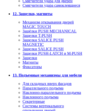
Смягчители удара для дверей
Cмягчители удара самоклеящиеся
12. Защелки, магниты
Механизм открывания дверей
MAGIC TOUCH
Защёлки PUSH MECHANICAL
Защелки T-PUSH
Защелки SALICE PUSH
MAGNETIC
Защелки SALICE PUSH
Защелки PUSH-LATCH и M-PUSH
Защелки
Магниты
Фиксаторы
13. Подъемные механизмы для мебели
Для складных вверх фасадов
Параллельного подъема
Наклонно-параллельного подъема
Наклонного подъема
Секретерные
Системы вертикального
открывания дверей