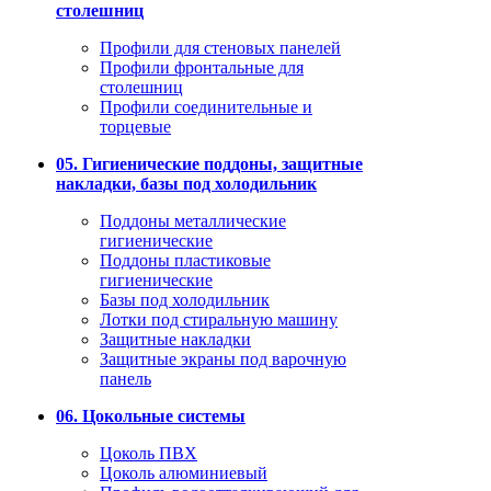
столешниц
Профили для стеновых панелей
Профили фронтальные для
столешниц
Профили соединительные и
торцевые
05. Гигиенические поддоны, защитные
накладки, базы под холодильник
Поддоны металлические
гигиенические
Поддоны пластиковые
гигиенические
Базы под холодильник
Лотки под стиральную машину
Защитные накладки
Защитные экраны под варочную
панель
06. Цокольные системы
Цоколь ПВХ
Цоколь алюминиевый