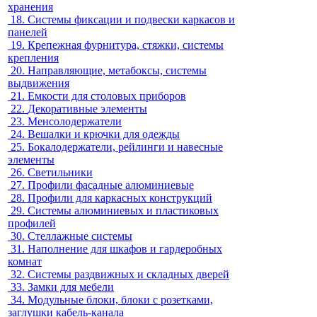
хранения
18.
Системы фиксации и подвески каркасов и
панелей
19.
Крепежная фурнитура, стяжки, системы
крепления
20.
Направляющие, метабоксы, системы
выдвижения
21.
Емкости для столовых приборов
22.
Декоративные элементы
23.
Менсолодержатели
24.
Вешалки и крючки для одежды
25.
Бокалодержатели, рейлинги и навесные
элементы
26.
Светильники
27.
Профили фасадные алюминиевые
28.
Профили для каркасных конструкций
29.
Системы алюминиевых и пластиковых
профилей
30.
Стеллажные системы
31.
Наполнение для шкафов и гардеробных
комнат
32.
Системы раздвижных и складных дверей
33.
Замки для мебели
34.
Модульные блоки, блоки с розетками,
заглушки кабель-канала