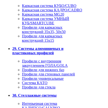
Каркасная система КУБО/CUBO
Каркасная система КАДРО/CADRO
Каркасная система MG20
Каркасная система УМНЫЙ
КУБ/SMARTCUBE
Профили для каркасных
конструкций 35x35, 50x50
Профили для каркасных
конструкций 15х15
29. Системы алюминиевых и
пластиковых профилей
Профили с внутренним
закруглением ГОЛА/GOLA
Профили для нижних баз
Профили для стеновых панелей
Профили универсальные
Система КАТО
Профили для стекла
30. Стеллажные системы
Интерьерная система
КАЛИПСО/CALYPSO