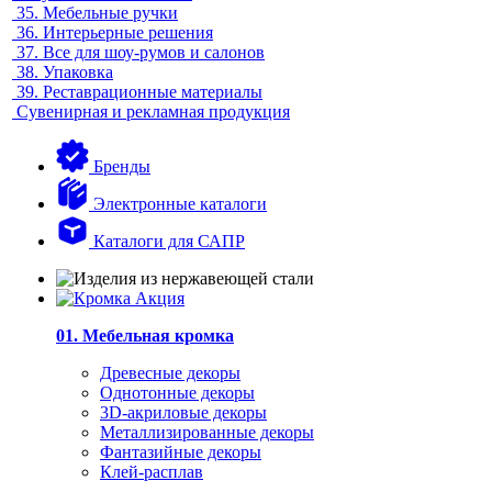
35.
Мебельные ручки
36.
Интерьерные решения
37.
Все для шоу-румов и салонов
38.
Упаковка
39.
Реставрационные материалы
Сувенирная и рекламная продукция
Бренды
Электронные каталоги
Каталоги для САПР
01. Мебельная кромка
Древесные декоры
Однотонные декоры
3D-акриловые декоры
Металлизированные декоры
Фантазийные декоры
Клей-расплав