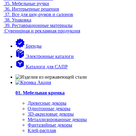
35.
Мебельные ручки
36.
Интерьерные решения
37.
Все для шоу-румов и салонов
38.
Упаковка
39.
Реставрационные материалы
Сувенирная и рекламная продукция
Бренды
Электронные каталоги
Каталоги для САПР
01. Мебельная кромка
Древесные декоры
Однотонные декоры
3D-акриловые декоры
Металлизированные декоры
Фантазийные декоры
Клей-расплав