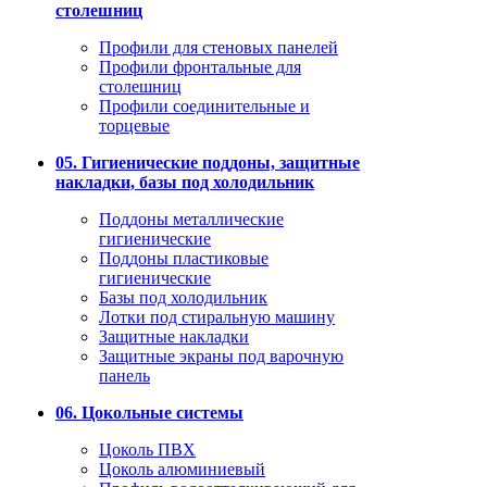
столешниц
Профили для стеновых панелей
Профили фронтальные для
столешниц
Профили соединительные и
торцевые
05. Гигиенические поддоны, защитные
накладки, базы под холодильник
Поддоны металлические
гигиенические
Поддоны пластиковые
гигиенические
Базы под холодильник
Лотки под стиральную машину
Защитные накладки
Защитные экраны под варочную
панель
06. Цокольные системы
Цоколь ПВХ
Цоколь алюминиевый