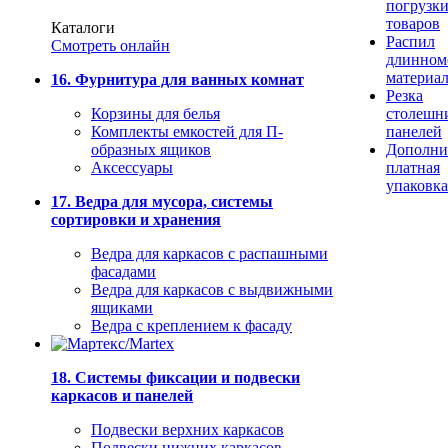
погрузк
товаров
Каталоги
Распил
Смотреть онлайн
длинном
материа
16. Фурнитура для ванных комнат
Резка
Корзины для белья
столешн
Комплекты емкостей для П-
панелей
образных ящиков
Дополни
Аксессуары
платная
упаковка
17. Ведра для мусора, системы
сортировки и хранения
Ведра для каркасов с распашными
фасадами
Ведра для каркасов с выдвижными
ящиками
Ведра с креплением к фасаду
18. Системы фиксации и подвески
каркасов и панелей
Подвески верхних каркасов
Подвески нижних каркасов