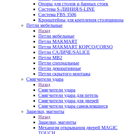
Опоры для столов и барных стоек
Система S-ЛИНИЯ/S-LINE
Система FBS 3506
Кронштейны для крепления столешницы
Петли мебельные
Назад
Петли мебельные
Петли MAKMART
Петли MAKMART КОРСО/CORSO
Петли САЛИЧЕ/SALICE
Петли MB2
Петли специальные
Петли декоративные
Петли скрытого монтажа
Смягчители удара
Назад
Смягчители удара
Смягчители удара для петель
Смягчители удара для дверей
Cмягчители удара самоклеящиеся
Защелки, магниты
Назад
Защелки, магниты
Механизм открывания дверей MAGIC
TOUCH