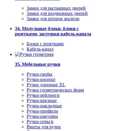
Замки для распашных дверей
Замки для раздвижных дверей
Замки для шторок жалюзи
34. Модульные блоки, блоки с
розетками, заглушки кабель-канала
Блоки с розетками
Кабель-канал
35. Мебельные ручки
Ручки-скобы
Ручки-кнопки
Ручки длинные XL
Ручки геометрических форм
Ручки-рейлинги
Ручки-врезные
Ручки-накладные
Ручки-профили
Ручки-ракушки
Ручки-серьги
Винты для ручек