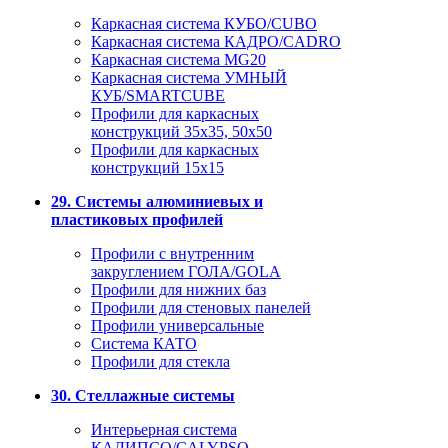
Каркасная система КУБО/CUBO
Каркасная система КАДРО/CADRO
Каркасная система MG20
Каркасная система УМНЫЙ
КУБ/SMARTCUBE
Профили для каркасных
конструкций 35x35, 50x50
Профили для каркасных
конструкций 15х15
29. Системы алюминиевых и
пластиковых профилей
Профили с внутренним
закруглением ГОЛА/GOLA
Профили для нижних баз
Профили для стеновых панелей
Профили универсальные
Система КАТО
Профили для стекла
30. Стеллажные системы
Интерьерная система
КАЛИПСО/CALYPSO