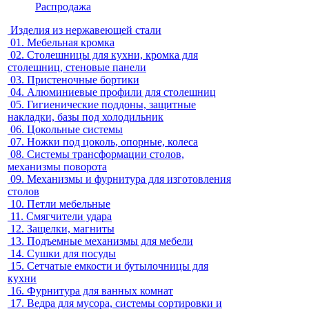
Распродажа
Изделия из нержавеющей стали
01.
Мебельная кромка
02.
Столешницы для кухни, кромка для
столешниц, стеновые панели
03.
Пристеночные бортики
04.
Алюминиевые профили для столешниц
05.
Гигиенические поддоны, защитные
накладки, базы под холодильник
06.
Цокольные системы
07.
Ножки под цоколь, опорные, колеса
08.
Системы трансформации столов,
механизмы поворота
09.
Механизмы и фурнитура для изготовления
столов
10.
Петли мебельные
11.
Смягчители удара
12.
Защелки, магниты
13.
Подъемные механизмы для мебели
14.
Сушки для посуды
15.
Сетчатые емкости и бутылочницы для
кухни
16.
Фурнитура для ванных комнат
17.
Ведра для мусора, системы сортировки и