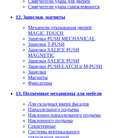
Смягчители удара для дверей
Cмягчители удара самоклеящиеся
12. Защелки, магниты
Механизм открывания дверей
MAGIC TOUCH
Защёлки PUSH MECHANICAL
Защелки T-PUSH
Защелки SALICE PUSH
MAGNETIC
Защелки SALICE PUSH
Защелки PUSH-LATCH и M-PUSH
Защелки
Магниты
Фиксаторы
13. Подъемные механизмы для мебели
Для складных вверх фасадов
Параллельного подъема
Наклонно-параллельного подъема
Наклонного подъема
Секретерные
Системы вертикального
открывания дверей