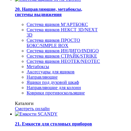
20. Направляющие, метабоксы,
системы выдвижения
Система ящиков М’АРТБОКС
Система ящиков НЕКСТ 3D/NEXT
3D
Система ящиков ПРОСТО
БОКС/SIMPLE BOX
Система ящиков ИНДИГО/INDIGO
Система ящиков СТРАЙК/STRIKE
Система ящиков НЕОТЕК/NEOTEC
Метабоксы
Аксессуары для ящиков
Направляющие
Ящики под духовой шкаф
Направляющие для колонн
Коврики противоскользящие
Каталоги
Смотреть онлайн
21. Емкости для столовых приборов