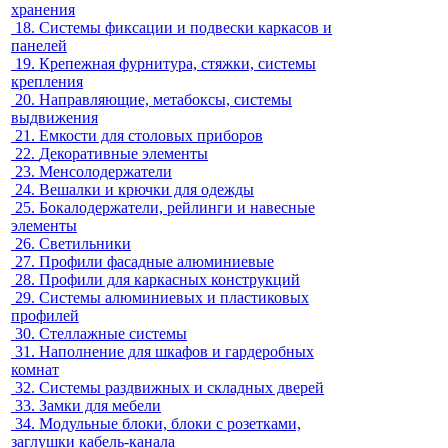
хранения
18.
Системы фиксации и подвески каркасов и
панелей
19.
Крепежная фурнитура, стяжки, системы
крепления
20.
Направляющие, метабоксы, системы
выдвижения
21.
Емкости для столовых приборов
22.
Декоративные элементы
23.
Менсолодержатели
24.
Вешалки и крючки для одежды
25.
Бокалодержатели, рейлинги и навесные
элементы
26.
Светильники
27.
Профили фасадные алюминиевые
28.
Профили для каркасных конструкций
29.
Системы алюминиевых и пластиковых
профилей
30.
Стеллажные системы
31.
Наполнение для шкафов и гардеробных
комнат
32.
Системы раздвижных и складных дверей
33.
Замки для мебели
34.
Модульные блоки, блоки с розетками,
заглушки кабель-канала