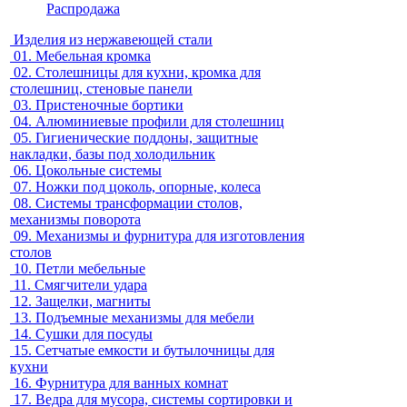
Распродажа
Изделия из нержавеющей стали
01.
Мебельная кромка
02.
Столешницы для кухни, кромка для
столешниц, стеновые панели
03.
Пристеночные бортики
04.
Алюминиевые профили для столешниц
05.
Гигиенические поддоны, защитные
накладки, базы под холодильник
06.
Цокольные системы
07.
Ножки под цоколь, опорные, колеса
08.
Системы трансформации столов,
механизмы поворота
09.
Механизмы и фурнитура для изготовления
столов
10.
Петли мебельные
11.
Смягчители удара
12.
Защелки, магниты
13.
Подъемные механизмы для мебели
14.
Сушки для посуды
15.
Сетчатые емкости и бутылочницы для
кухни
16.
Фурнитура для ванных комнат
17.
Ведра для мусора, системы сортировки и