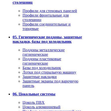
столешниц
Профили для стеновых панелей
Профили фронтальные для
столешниц
Профили соединительные и
торцевые
05. Гигиенические поддоны, защитные
накладки, базы под холодильник
Поддоны металлические
гигиенические
Поддоны пластиковые
гигиенические
Базы под холодильник
Лотки под стиральную машину
Защитные накладки
Защитные экраны под варочную
панель
06. Цокольные системы
Цоколь ПВХ
Цоколь алюминиевый