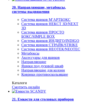
20. Направляющие, метабоксы,
системы выдвижения
Система ящиков М’АРТБОКС
Система ящиков НЕКСТ 3D/NEXT
3D
Система ящиков ПРОСТО
БОКС/SIMPLE BOX
Система ящиков ИНДИГО/INDIGO
Система ящиков СТРАЙК/STRIKE
Система ящиков НЕОТЕК/NEOTEC
Метабоксы
Аксессуары для ящиков
Направляющие
Ящики под духовой шкаф
Направляющие для колонн
Коврики противоскользящие
Каталоги
Смотреть онлайн
21. Емкости для столовых приборов