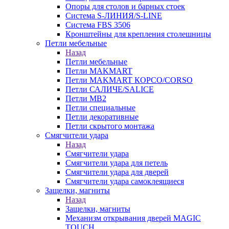
Опоры для столов и барных стоек
Система S-ЛИНИЯ/S-LINE
Система FBS 3506
Кронштейны для крепления столешницы
Петли мебельные
Назад
Петли мебельные
Петли MAKMART
Петли MAKMART КОРСО/CORSO
Петли САЛИЧЕ/SALICE
Петли MB2
Петли специальные
Петли декоративные
Петли скрытого монтажа
Смягчители удара
Назад
Смягчители удара
Смягчители удара для петель
Смягчители удара для дверей
Cмягчители удара самоклеящиеся
Защелки, магниты
Назад
Защелки, магниты
Механизм открывания дверей MAGIC
TOUCH