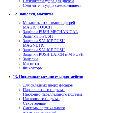
Смягчители удара для дверей
Cмягчители удара самоклеящиеся
12. Защелки, магниты
Механизм открывания дверей
MAGIC TOUCH
Защёлки PUSH MECHANICAL
Защелки T-PUSH
Защелки SALICE PUSH
MAGNETIC
Защелки SALICE PUSH
Защелки PUSH-LATCH и M-PUSH
Защелки
Магниты
Фиксаторы
13. Подъемные механизмы для мебели
Для складных вверх фасадов
Параллельного подъема
Наклонно-параллельного подъема
Наклонного подъема
Секретерные
Системы вертикального
открывания дверей