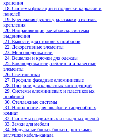
хранения
18.
Системы фиксации и подвески каркасов и
панелей
19.
Крепежная фурнитура, стяжки, системы
крепления
20.
Направляющие, метабоксы, системы
выдвижения
21.
Емкости для столовых приборов
22.
Декоративные элементы
23.
Менсолодержатели
24.
Вешалки и крючки для одежды
25.
Бокалодержатели, рейлинги и навесные
элементы
26.
Светильники
27.
Профили фасадные алюминиевые
28.
Профили для каркасных конструкций
29.
Системы алюминиевых и пластиковых
профилей
30.
Стеллажные системы
31.
Наполнение для шкафов и гардеробных
комнат
32.
Системы раздвижных и складных дверей
33.
Замки для мебели
34.
Модульные блоки, блоки с розетками,
заглушки кабель-канала