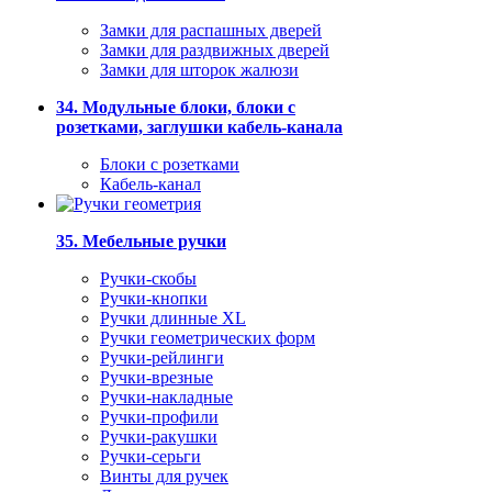
Замки для распашных дверей
Замки для раздвижных дверей
Замки для шторок жалюзи
34. Модульные блоки, блоки с
розетками, заглушки кабель-канала
Блоки с розетками
Кабель-канал
35. Мебельные ручки
Ручки-скобы
Ручки-кнопки
Ручки длинные XL
Ручки геометрических форм
Ручки-рейлинги
Ручки-врезные
Ручки-накладные
Ручки-профили
Ручки-ракушки
Ручки-серьги
Винты для ручек