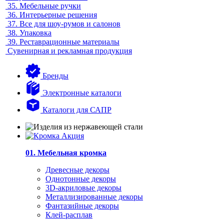
35.
Мебельные ручки
36.
Интерьерные решения
37.
Все для шоу-румов и салонов
38.
Упаковка
39.
Реставрационные материалы
Сувенирная и рекламная продукция
Бренды
Электронные каталоги
Каталоги для САПР
01. Мебельная кромка
Древесные декоры
Однотонные декоры
3D-акриловые декоры
Металлизированные декоры
Фантазийные декоры
Клей-расплав