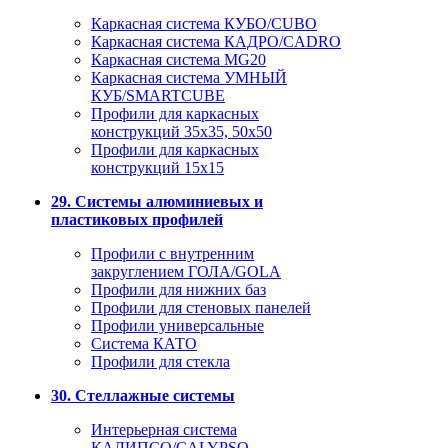
Каркасная система КУБО/CUBO
Каркасная система КАДРО/CADRO
Каркасная система MG20
Каркасная система УМНЫЙ
КУБ/SMARTCUBE
Профили для каркасных
конструкций 35x35, 50x50
Профили для каркасных
конструкций 15х15
29. Системы алюминиевых и
пластиковых профилей
Профили с внутренним
закруглением ГОЛА/GOLA
Профили для нижних баз
Профили для стеновых панелей
Профили универсальные
Система КАТО
Профили для стекла
30. Стеллажные системы
Интерьерная система
КАЛИПСО/CALYPSO