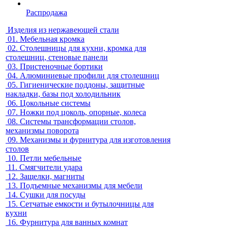
Распродажа
Изделия из нержавеющей стали
01.
Мебельная кромка
02.
Столешницы для кухни, кромка для
столешниц, стеновые панели
03.
Пристеночные бортики
04.
Алюминиевые профили для столешниц
05.
Гигиенические поддоны, защитные
накладки, базы под холодильник
06.
Цокольные системы
07.
Ножки под цоколь, опорные, колеса
08.
Системы трансформации столов,
механизмы поворота
09.
Механизмы и фурнитура для изготовления
столов
10.
Петли мебельные
11.
Смягчители удара
12.
Защелки, магниты
13.
Подъемные механизмы для мебели
14.
Сушки для посуды
15.
Сетчатые емкости и бутылочницы для
кухни
16.
Фурнитура для ванных комнат