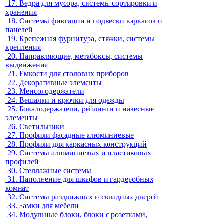
17.
Ведра для мусора, системы сортировки и
хранения
18.
Системы фиксации и подвески каркасов и
панелей
19.
Крепежная фурнитура, стяжки, системы
крепления
20.
Направляющие, метабоксы, системы
выдвижения
21.
Емкости для столовых приборов
22.
Декоративные элементы
23.
Менсолодержатели
24.
Вешалки и крючки для одежды
25.
Бокалодержатели, рейлинги и навесные
элементы
26.
Светильники
27.
Профили фасадные алюминиевые
28.
Профили для каркасных конструкций
29.
Системы алюминиевых и пластиковых
профилей
30.
Стеллажные системы
31.
Наполнение для шкафов и гардеробных
комнат
32.
Системы раздвижных и складных дверей
33.
Замки для мебели
34.
Модульные блоки, блоки с розетками,