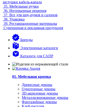
заглушки кабель-канала
35.
Мебельные ручки
36.
Интерьерные решения
37.
Все для шоу-румов и салонов
38.
Упаковка
39.
Реставрационные материалы
Сувенирная и рекламная продукция
Бренды
Электронные каталоги
Каталоги для САПР
01. Мебельная кромка
Древесные декоры
Однотонные декоры
3D-акриловые декоры
Металлизированные декоры
Фантазийные декоры
Клей-расплав