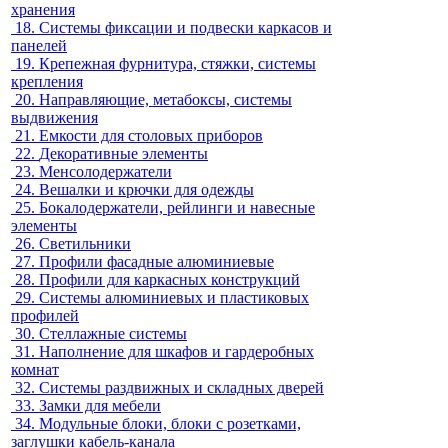
хранения
18.
Системы фиксации и подвески каркасов и
панелей
19.
Крепежная фурнитура, стяжки, системы
крепления
20.
Направляющие, метабоксы, системы
выдвижения
21.
Емкости для столовых приборов
22.
Декоративные элементы
23.
Менсолодержатели
24.
Вешалки и крючки для одежды
25.
Бокалодержатели, рейлинги и навесные
элементы
26.
Светильники
27.
Профили фасадные алюминиевые
28.
Профили для каркасных конструкций
29.
Системы алюминиевых и пластиковых
профилей
30.
Стеллажные системы
31.
Наполнение для шкафов и гардеробных
комнат
32.
Системы раздвижных и складных дверей
33.
Замки для мебели
34.
Модульные блоки, блоки с розетками,
заглушки кабель-канала