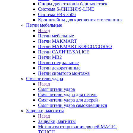
Опоры для столов и барных стоек
Система S-ЛИНИЯ/S-LINE
Система FBS 3506
Кронштейны для крепления столешницы
Петли мебельные
Назад
Петли мебельные
Петли MAKMART
Петли MAKMART КОРСО/CORSO
Петли САЛИЧЕ/SALICE
Петли MB2
Петли специальные
Петли декоративные
Петли скрытого монтажа
Смягчители удара
Назад
Смягчители удара
Смягчители удара для петель
Смягчители удара для дверей
Cмягчители удара самоклеящиеся
Защелки, магниты
Назад
Защелки, магниты
Механизм открывания дверей MAGIC
TOUCH