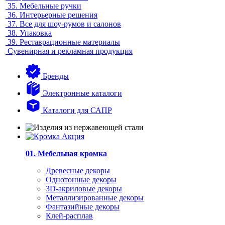
35.
Мебельные ручки
36.
Интерьерные решения
37.
Все для шоу-румов и салонов
38.
Упаковка
39.
Реставрационные материалы
Сувенирная и рекламная продукция
Бренды
Электронные каталоги
Каталоги для САПР
01. Мебельная кромка
Древесные декоры
Однотонные декоры
3D-акриловые декоры
Металлизированные декоры
Фантазийные декоры
Клей-расплав