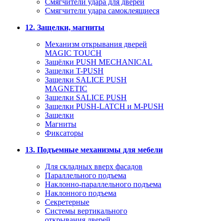
Смягчители удара для дверей
Cмягчители удара самоклеящиеся
12. Защелки, магниты
Механизм открывания дверей
MAGIC TOUCH
Защёлки PUSH MECHANICAL
Защелки T-PUSH
Защелки SALICE PUSH
MAGNETIC
Защелки SALICE PUSH
Защелки PUSH-LATCH и M-PUSH
Защелки
Магниты
Фиксаторы
13. Подъемные механизмы для мебели
Для складных вверх фасадов
Параллельного подъема
Наклонно-параллельного подъема
Наклонного подъема
Секретерные
Системы вертикального
открывания дверей