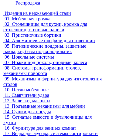
Распродажа
Изделия из нержавеющей стали
01.
Мебельная кромка
02.
Столешницы для кухни, кромка для
столешниц, стеновые панели
03.
Пристеночные бортики
04.
Алюминиевые профили для столешниц
05.
Гигиенические поддоны, защитные
накладки, базы под холодильник
06.
Цокольные системы
07.
Ножки под цоколь, опорные, колеса
08.
Системы трансформации столов,
механизмы поворота
09.
Механизмы и фурнитура для изготовления
столов
10.
Петли мебельные
11.
Смягчители удара
12.
Защелки, магниты
13.
Подъемные механизмы для мебели
14.
Сушки для посуды
15.
Сетчатые емкости и бутылочницы для
кухни
16.
Фурнитура для ванных комнат
17.
Ведра для мусора, системы сортировки и