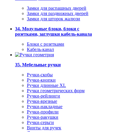
Замки для распашных дверей
Замки для раздвижных дверей
Замки для шторок жалюзи
34. Модульные блоки, блоки с
розетками, заглушки кабель-канала
Блоки с розетками
Кабель-канал
35. Мебельные ручки
Ручки-скобы
Ручки-кнопки
Ручки длинные XL
Ручки геометрических форм
Ручки-рейлинги
Ручки-врезные
Ручки-накладные
Ручки-профили
Ручки-ракушки
Ручки-серьги
Винты для ручек