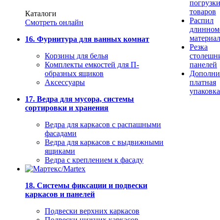
погрузк
товаров
Каталоги
Распил
Смотреть онлайн
длинном
материа
16. Фурнитура для ванных комнат
Резка
Корзины для белья
столешн
Комплекты емкостей для П-
панелей
образных ящиков
Дополни
Аксессуары
платная
упаковка
17. Ведра для мусора, системы
сортировки и хранения
Ведра для каркасов с распашными
фасадами
Ведра для каркасов с выдвижными
ящиками
Ведра с креплением к фасаду
18. Системы фиксации и подвески
каркасов и панелей
Подвески верхних каркасов
Подвески нижних каркасов