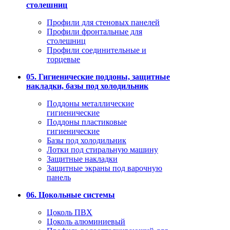
столешниц
Профили для стеновых панелей
Профили фронтальные для
столешниц
Профили соединительные и
торцевые
05. Гигиенические поддоны, защитные
накладки, базы под холодильник
Поддоны металлические
гигиенические
Поддоны пластиковые
гигиенические
Базы под холодильник
Лотки под стиральную машину
Защитные накладки
Защитные экраны под варочную
панель
06. Цокольные системы
Цоколь ПВХ
Цоколь алюминиевый