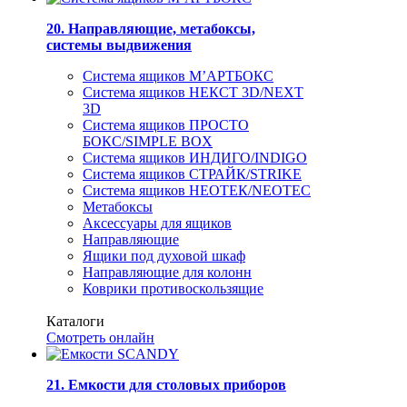
20. Направляющие, метабоксы,
системы выдвижения
Система ящиков М’АРТБОКС
Система ящиков НЕКСТ 3D/NEXT
3D
Система ящиков ПРОСТО
БОКС/SIMPLE BOX
Система ящиков ИНДИГО/INDIGO
Система ящиков СТРАЙК/STRIKE
Система ящиков НЕОТЕК/NEOTEC
Метабоксы
Аксессуары для ящиков
Направляющие
Ящики под духовой шкаф
Направляющие для колонн
Коврики противоскользящие
Каталоги
Смотреть онлайн
21. Емкости для столовых приборов