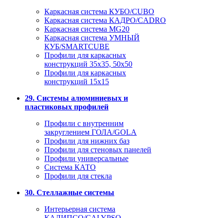
Каркасная система КУБО/CUBO
Каркасная система КАДРО/CADRO
Каркасная система MG20
Каркасная система УМНЫЙ
КУБ/SMARTCUBE
Профили для каркасных
конструкций 35x35, 50x50
Профили для каркасных
конструкций 15х15
29. Системы алюминиевых и
пластиковых профилей
Профили с внутренним
закруглением ГОЛА/GOLA
Профили для нижних баз
Профили для стеновых панелей
Профили универсальные
Система КАТО
Профили для стекла
30. Стеллажные системы
Интерьерная система
КАЛИПСО/CALYPSO