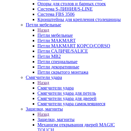
Опоры для столов и барных стоек
Система S-ЛИНИЯ/S-LINE
Система FBS 3506
Кронштейны для крепления столешницы
Петли мебельные
Назад
Петли мебельные
Петли MAKMART
Петли MAKMART КОРСО/CORSO
Петли САЛИЧЕ/SALICE
Петли MB2
Петли специальные
Петли декоративные
Петли скрытого монтажа
Смягчители удара
Назад
Смягчители удара
Смягчители удара для петель
Смягчители удара для дверей
Cмягчители удара самоклеящиеся
Защелки, магниты
Назад
Защелки, магниты
Механизм открывания дверей MAGIC
TOUCH