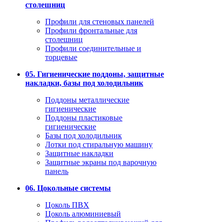
столешниц
Профили для стеновых панелей
Профили фронтальные для
столешниц
Профили соединительные и
торцевые
05. Гигиенические поддоны, защитные
накладки, базы под холодильник
Поддоны металлические
гигиенические
Поддоны пластиковые
гигиенические
Базы под холодильник
Лотки под стиральную машину
Защитные накладки
Защитные экраны под варочную
панель
06. Цокольные системы
Цоколь ПВХ
Цоколь алюминиевый