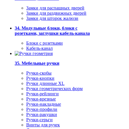
Замки для распашных дверей
Замки для раздвижных дверей
Замки для шторок жалюзи
34. Модульные блоки, блоки с
розетками, заглушки кабель-канала
Блоки с розетками
Кабель-канал
35. Мебельные ручки
Ручки-скобы
Ручки-кнопки
Ручки длинные XL
Ручки геометрических форм
Ручки-рейлинги
Ручки-врезные
Ручки-накладные
Ручки-профили
Ручки-ракушки
Ручки-серьги
Винты для ручек