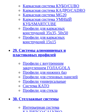
Каркасная система КУБО/CUBO
Каркасная система КАДРО/CADRO
Каркасная система MG20
Каркасная система УМНЫЙ
КУБ/SMARTCUBE
Профили для каркасных
конструкций 35x35, 50x50
Профили для каркасных
конструкций 15х15
29. Системы алюминиевых и
пластиковых профилей
Профили с внутренним
закруглением ГОЛА/GOLA
Профили для нижних баз
Профили для стеновых панелей
Профили универсальные
Система КАТО
Профили для стекла
30. Стеллажные системы
Интерьерная система
КАЛИПСО/CALYPSO