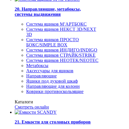
20. Направляющие, метабоксы,
системы выдвижения
Система ящиков М’АРТБОКС
Система ящиков НЕКСТ 3D/NEXT
3D
Система ящиков ПРОСТО
БОКС/SIMPLE BOX
Система ящиков ИНДИГО/INDIGO
Система ящиков СТРАЙК/STRIKE
Система ящиков НЕОТЕК/NEOTEC
Метабоксы
Аксессуары для ящиков
Направляющие
Ящики под духовой шкаф
Направляющие для колонн
Коврики противоскользящие
Каталоги
Смотреть онлайн
21. Емкости для столовых приборов