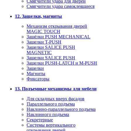
Смягчители удара для дверей
Cмягчители удара самоклеящиеся
12. Защелки, магниты
Механизм открывания дверей
MAGIC TOUCH
Защёлки PUSH MECHANICAL
Защелки T-PUSH
Защелки SALICE PUSH
MAGNETIC
Защелки SALICE PUSH
Защелки PUSH-LATCH и M-PUSH
Защелки
Магниты
Фиксаторы
13. Подъемные механизмы для мебели
Для складных вверх фасадов
Параллельного подъема
Наклонно-параллельного подъема
Наклонного подъема
Секретерные
Системы вертикального
открывания дверей