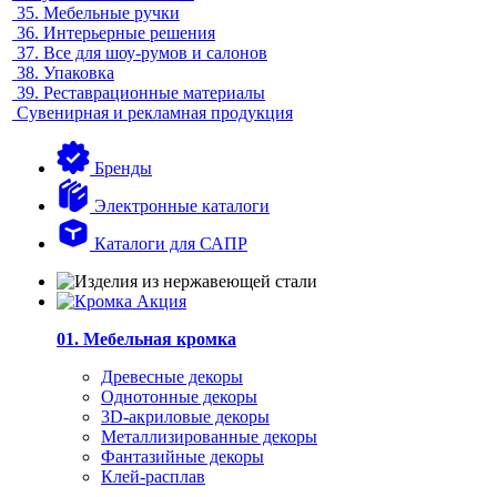
35.
Мебельные ручки
36.
Интерьерные решения
37.
Все для шоу-румов и салонов
38.
Упаковка
39.
Реставрационные материалы
Сувенирная и рекламная продукция
Бренды
Электронные каталоги
Каталоги для САПР
01. Мебельная кромка
Древесные декоры
Однотонные декоры
3D-акриловые декоры
Металлизированные декоры
Фантазийные декоры
Клей-расплав