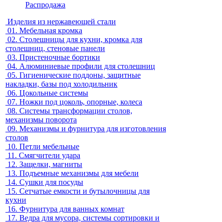
Распродажа
Изделия из нержавеющей стали
01.
Мебельная кромка
02.
Столешницы для кухни, кромка для
столешниц, стеновые панели
03.
Пристеночные бортики
04.
Алюминиевые профили для столешниц
05.
Гигиенические поддоны, защитные
накладки, базы под холодильник
06.
Цокольные системы
07.
Ножки под цоколь, опорные, колеса
08.
Системы трансформации столов,
механизмы поворота
09.
Механизмы и фурнитура для изготовления
столов
10.
Петли мебельные
11.
Смягчители удара
12.
Защелки, магниты
13.
Подъемные механизмы для мебели
14.
Сушки для посуды
15.
Сетчатые емкости и бутылочницы для
кухни
16.
Фурнитура для ванных комнат
17.
Ведра для мусора, системы сортировки и