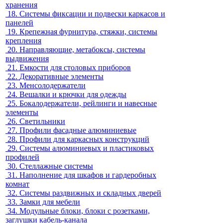
хранения
18.
Системы фиксации и подвески каркасов и
панелей
19.
Крепежная фурнитура, стяжки, системы
крепления
20.
Направляющие, метабоксы, системы
выдвижения
21.
Емкости для столовых приборов
22.
Декоративные элементы
23.
Менсолодержатели
24.
Вешалки и крючки для одежды
25.
Бокалодержатели, рейлинги и навесные
элементы
26.
Светильники
27.
Профили фасадные алюминиевые
28.
Профили для каркасных конструкций
29.
Системы алюминиевых и пластиковых
профилей
30.
Стеллажные системы
31.
Наполнение для шкафов и гардеробных
комнат
32.
Системы раздвижных и складных дверей
33.
Замки для мебели
34.
Модульные блоки, блоки с розетками,
заглушки кабель-канала