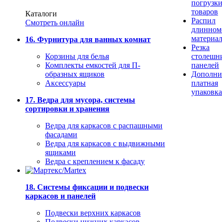
погрузк
товаров
Каталоги
Распил
Смотреть онлайн
длинном
материа
16. Фурнитура для ванных комнат
Резка
Корзины для белья
столешн
Комплекты емкостей для П-
панелей
образных ящиков
Дополни
Аксессуары
платная
упаковка
17. Ведра для мусора, системы
сортировки и хранения
Ведра для каркасов с распашными
фасадами
Ведра для каркасов с выдвижными
ящиками
Ведра с креплением к фасаду
18. Системы фиксации и подвески
каркасов и панелей
Подвески верхних каркасов
Подвески нижних каркасов