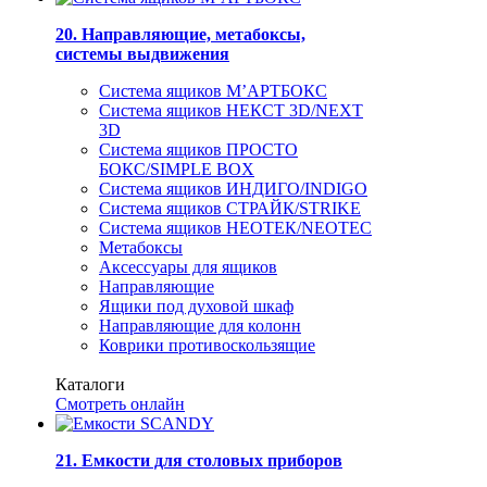
20. Направляющие, метабоксы,
системы выдвижения
Система ящиков М’АРТБОКС
Система ящиков НЕКСТ 3D/NEXT
3D
Система ящиков ПРОСТО
БОКС/SIMPLE BOX
Система ящиков ИНДИГО/INDIGO
Система ящиков СТРАЙК/STRIKE
Система ящиков НЕОТЕК/NEOTEC
Метабоксы
Аксессуары для ящиков
Направляющие
Ящики под духовой шкаф
Направляющие для колонн
Коврики противоскользящие
Каталоги
Смотреть онлайн
21. Емкости для столовых приборов