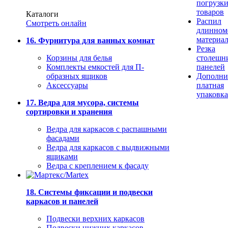
погрузк
товаров
Каталоги
Распил
Смотреть онлайн
длинном
материа
16. Фурнитура для ванных комнат
Резка
Корзины для белья
столешн
Комплекты емкостей для П-
панелей
образных ящиков
Дополни
Аксессуары
платная
упаковка
17. Ведра для мусора, системы
сортировки и хранения
Ведра для каркасов с распашными
фасадами
Ведра для каркасов с выдвижными
ящиками
Ведра с креплением к фасаду
18. Системы фиксации и подвески
каркасов и панелей
Подвески верхних каркасов
Подвески нижних каркасов