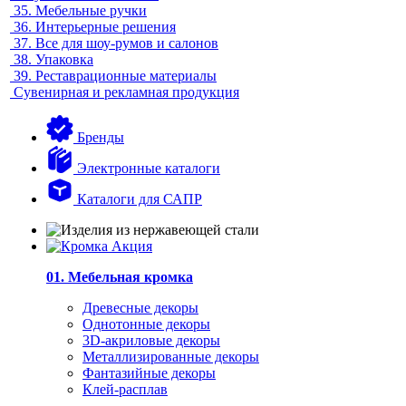
35.
Мебельные ручки
36.
Интерьерные решения
37.
Все для шоу-румов и салонов
38.
Упаковка
39.
Реставрационные материалы
Сувенирная и рекламная продукция
Бренды
Электронные каталоги
Каталоги для САПР
01. Мебельная кромка
Древесные декоры
Однотонные декоры
3D-акриловые декоры
Металлизированные декоры
Фантазийные декоры
Клей-расплав