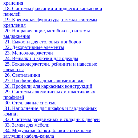
хранения
18.
Системы фиксации и подвески каркасов и
панелей
19.
Крепежная фурнитура, стяжки, системы
крепления
20.
Направляющие, метабоксы, системы
выдвижения
21.
Емкости для столовых приборов
22.
Декоративные элементы
23.
Менсолодержатели
24.
Вешалки и крючки для одежды
25.
Бокалодержатели, рейлинги и навесные
элементы
26.
Светильники
27.
Профили фасадные алюминиевые
28.
Профили для каркасных конструкций
29.
Системы алюминиевых и пластиковых
профилей
30.
Стеллажные системы
31.
Наполнение для шкафов и гардеробных
комнат
32.
Системы раздвижных и складных дверей
33.
Замки для мебели
34.
Модульные блоки, блоки с розетками,
заглушки кабель-канала