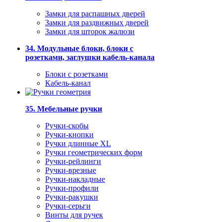
Замки для распашных дверей
Замки для раздвижных дверей
Замки для шторок жалюзи
34. Модульные блоки, блоки с
розетками, заглушки кабель-канала
Блоки с розетками
Кабель-канал
35. Мебельные ручки
Ручки-скобы
Ручки-кнопки
Ручки длинные XL
Ручки геометрических форм
Ручки-рейлинги
Ручки-врезные
Ручки-накладные
Ручки-профили
Ручки-ракушки
Ручки-серьги
Винты для ручек