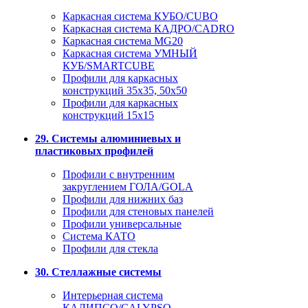
Каркасная система КУБО/CUBO
Каркасная система КАДРО/CADRO
Каркасная система MG20
Каркасная система УМНЫЙ
КУБ/SMARTCUBE
Профили для каркасных
конструкций 35x35, 50x50
Профили для каркасных
конструкций 15х15
29. Системы алюминиевых и
пластиковых профилей
Профили с внутренним
закруглением ГОЛА/GOLA
Профили для нижних баз
Профили для стеновых панелей
Профили универсальные
Система КАТО
Профили для стекла
30. Стеллажные системы
Интерьерная система
КАЛИПСО/CALYPSO