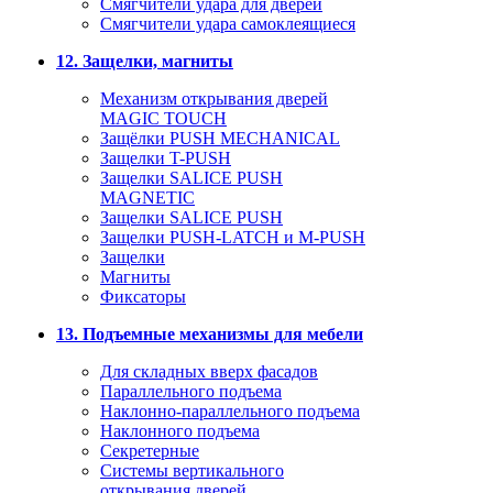
Смягчители удара для дверей
Cмягчители удара самоклеящиеся
12. Защелки, магниты
Механизм открывания дверей
MAGIC TOUCH
Защёлки PUSH MECHANICAL
Защелки T-PUSH
Защелки SALICE PUSH
MAGNETIC
Защелки SALICE PUSH
Защелки PUSH-LATCH и M-PUSH
Защелки
Магниты
Фиксаторы
13. Подъемные механизмы для мебели
Для складных вверх фасадов
Параллельного подъема
Наклонно-параллельного подъема
Наклонного подъема
Секретерные
Системы вертикального
открывания дверей