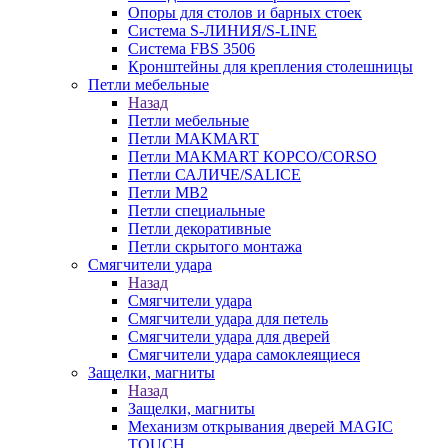
Опоры для столов и барных стоек
Система S-ЛИНИЯ/S-LINE
Система FBS 3506
Кронштейны для крепления столешницы
Петли мебельные
Назад
Петли мебельные
Петли MAKMART
Петли MAKMART КОРСО/CORSO
Петли САЛИЧЕ/SALICE
Петли MB2
Петли специальные
Петли декоративные
Петли скрытого монтажа
Смягчители удара
Назад
Смягчители удара
Смягчители удара для петель
Смягчители удара для дверей
Cмягчители удара самоклеящиеся
Защелки, магниты
Назад
Защелки, магниты
Механизм открывания дверей MAGIC
TOUCH