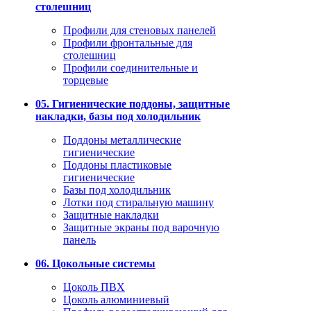
столешниц
Профили для стеновых панелей
Профили фронтальные для
столешниц
Профили соединительные и
торцевые
05. Гигиенические поддоны, защитные
накладки, базы под холодильник
Поддоны металлические
гигиенические
Поддоны пластиковые
гигиенические
Базы под холодильник
Лотки под стиральную машину
Защитные накладки
Защитные экраны под варочную
панель
06. Цокольные системы
Цоколь ПВХ
Цоколь алюминиевый