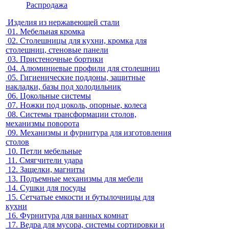
Распродажа
Изделия из нержавеющей стали
01.
Мебельная кромка
02.
Столешницы для кухни, кромка для
столешниц, стеновые панели
03.
Пристеночные бортики
04.
Алюминиевые профили для столешниц
05.
Гигиенические поддоны, защитные
накладки, базы под холодильник
06.
Цокольные системы
07.
Ножки под цоколь, опорные, колеса
08.
Системы трансформации столов,
механизмы поворота
09.
Механизмы и фурнитура для изготовления
столов
10.
Петли мебельные
11.
Смягчители удара
12.
Защелки, магниты
13.
Подъемные механизмы для мебели
14.
Сушки для посуды
15.
Сетчатые емкости и бутылочницы для
кухни
16.
Фурнитура для ванных комнат
17.
Ведра для мусора, системы сортировки и