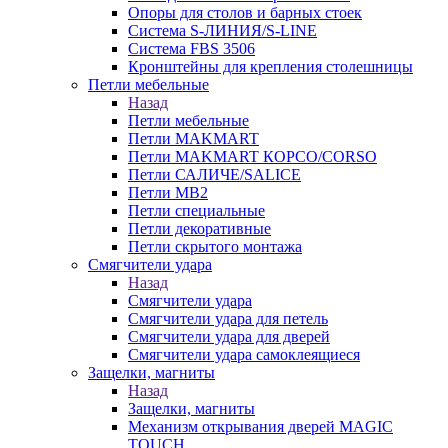
Опоры для столов и барных стоек
Система S-ЛИНИЯ/S-LINE
Система FBS 3506
Кронштейны для крепления столешницы
Петли мебельные
Назад
Петли мебельные
Петли MAKMART
Петли MAKMART КОРСО/CORSO
Петли САЛИЧЕ/SALICE
Петли MB2
Петли специальные
Петли декоративные
Петли скрытого монтажа
Смягчители удара
Назад
Смягчители удара
Смягчители удара для петель
Смягчители удара для дверей
Cмягчители удара самоклеящиеся
Защелки, магниты
Назад
Защелки, магниты
Механизм открывания дверей MAGIC
TOUCH