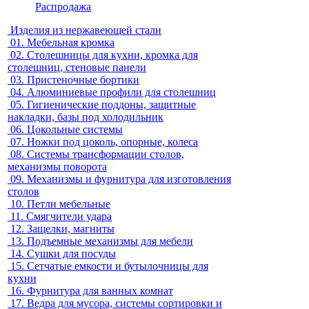
Распродажа
Изделия из нержавеющей стали
01.
Мебельная кромка
02.
Столешницы для кухни, кромка для
столешниц, стеновые панели
03.
Пристеночные бортики
04.
Алюминиевые профили для столешниц
05.
Гигиенические поддоны, защитные
накладки, базы под холодильник
06.
Цокольные системы
07.
Ножки под цоколь, опорные, колеса
08.
Системы трансформации столов,
механизмы поворота
09.
Механизмы и фурнитура для изготовления
столов
10.
Петли мебельные
11.
Смягчители удара
12.
Защелки, магниты
13.
Подъемные механизмы для мебели
14.
Сушки для посуды
15.
Сетчатые емкости и бутылочницы для
кухни
16.
Фурнитура для ванных комнат
17.
Ведра для мусора, системы сортировки и