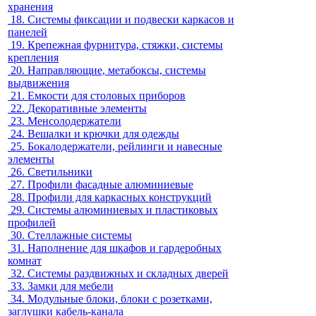
хранения
18.
Системы фиксации и подвески каркасов и
панелей
19.
Крепежная фурнитура, стяжки, системы
крепления
20.
Направляющие, метабоксы, системы
выдвижения
21.
Емкости для столовых приборов
22.
Декоративные элементы
23.
Менсолодержатели
24.
Вешалки и крючки для одежды
25.
Бокалодержатели, рейлинги и навесные
элементы
26.
Светильники
27.
Профили фасадные алюминиевые
28.
Профили для каркасных конструкций
29.
Системы алюминиевых и пластиковых
профилей
30.
Стеллажные системы
31.
Наполнение для шкафов и гардеробных
комнат
32.
Системы раздвижных и складных дверей
33.
Замки для мебели
34.
Модульные блоки, блоки с розетками,
заглушки кабель-канала