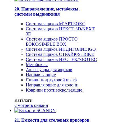
20. Направляющие, метабоксы,
системы выдвижения
Система ящиков М’АРТБОКС
Система ящиков НЕКСТ 3D/NEXT
3D
Система ящиков ПРОСТО
БОКС/SIMPLE BOX
Система ящиков ИНДИГО/INDIGO
Система ящиков СТРАЙК/STRIKE
Система ящиков НЕОТЕК/NEOTEC
Метабоксы
Аксессуары для ящиков
Направляющие
Ящики под духовой шкаф
Направляющие для колонн
Коврики противоскользящие
Каталоги
Смотреть онлайн
21. Емкости для столовых приборов