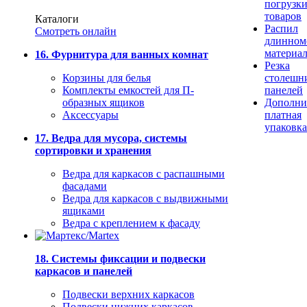
погрузк
товаров
Каталоги
Распил
Смотреть онлайн
длинном
материа
16. Фурнитура для ванных комнат
Резка
Корзины для белья
столешн
Комплекты емкостей для П-
панелей
образных ящиков
Дополни
Аксессуары
платная
упаковка
17. Ведра для мусора, системы
сортировки и хранения
Ведра для каркасов с распашными
фасадами
Ведра для каркасов с выдвижными
ящиками
Ведра с креплением к фасаду
18. Системы фиксации и подвески
каркасов и панелей
Подвески верхних каркасов
Подвески нижних каркасов