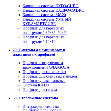
Каркасная система КУБО/CUBO
Каркасная система КАДРО/CADRO
Каркасная система MG20
Каркасная система УМНЫЙ
КУБ/SMARTCUBE
Профили для каркасных
конструкций 35x35, 50x50
Профили для каркасных
конструкций 15х15
29. Системы алюминиевых и
пластиковых профилей
Профили с внутренним
закруглением ГОЛА/GOLA
Профили для нижних баз
Профили для стеновых панелей
Профили универсальные
Система КАТО
Профили для стекла
30. Стеллажные системы
Интерьерная система
КАЛИПСО/CALYPSO