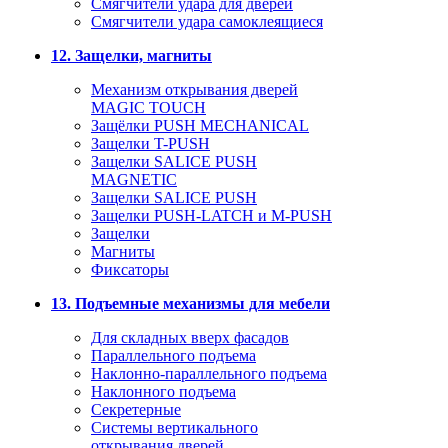
Смягчители удара для дверей
Cмягчители удара самоклеящиеся
12. Защелки, магниты
Механизм открывания дверей
MAGIC TOUCH
Защёлки PUSH MECHANICAL
Защелки T-PUSH
Защелки SALICE PUSH
MAGNETIC
Защелки SALICE PUSH
Защелки PUSH-LATCH и M-PUSH
Защелки
Магниты
Фиксаторы
13. Подъемные механизмы для мебели
Для складных вверх фасадов
Параллельного подъема
Наклонно-параллельного подъема
Наклонного подъема
Секретерные
Системы вертикального
открывания дверей