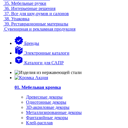
35.
Мебельные ручки
36.
Интерьерные решения
37.
Все для шоу-румов и салонов
38.
Упаковка
39.
Реставрационные материалы
Сувенирная и рекламная продукция
Бренды
Электронные каталоги
Каталоги для САПР
01. Мебельная кромка
Древесные декоры
Однотонные декоры
3D-акриловые декоры
Металлизированные декоры
Фантазийные декоры
Клей-расплав