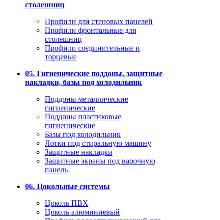
столешниц
Профили для стеновых панелей
Профили фронтальные для
столешниц
Профили соединительные и
торцевые
05. Гигиенические поддоны, защитные
накладки, базы под холодильник
Поддоны металлические
гигиенические
Поддоны пластиковые
гигиенические
Базы под холодильник
Лотки под стиральную машину
Защитные накладки
Защитные экраны под варочную
панель
06. Цокольные системы
Цоколь ПВХ
Цоколь алюминиевый