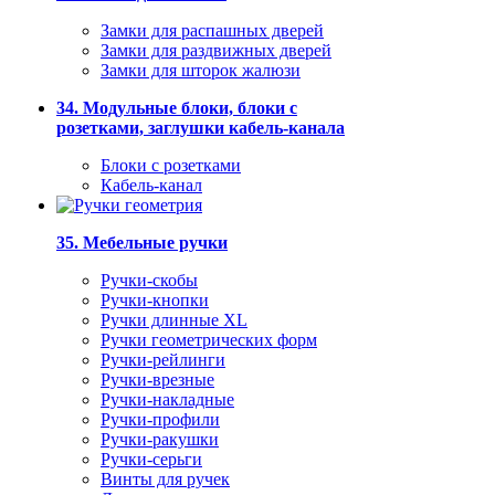
Замки для распашных дверей
Замки для раздвижных дверей
Замки для шторок жалюзи
34. Модульные блоки, блоки с
розетками, заглушки кабель-канала
Блоки с розетками
Кабель-канал
35. Мебельные ручки
Ручки-скобы
Ручки-кнопки
Ручки длинные XL
Ручки геометрических форм
Ручки-рейлинги
Ручки-врезные
Ручки-накладные
Ручки-профили
Ручки-ракушки
Ручки-серьги
Винты для ручек