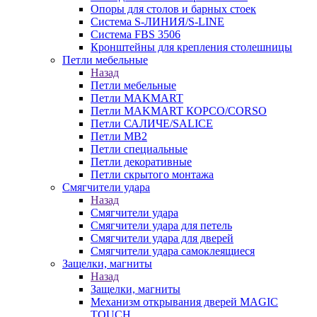
Опоры для столов и барных стоек
Система S-ЛИНИЯ/S-LINE
Система FBS 3506
Кронштейны для крепления столешницы
Петли мебельные
Назад
Петли мебельные
Петли MAKMART
Петли MAKMART КОРСО/CORSO
Петли САЛИЧЕ/SALICE
Петли MB2
Петли специальные
Петли декоративные
Петли скрытого монтажа
Смягчители удара
Назад
Смягчители удара
Смягчители удара для петель
Смягчители удара для дверей
Cмягчители удара самоклеящиеся
Защелки, магниты
Назад
Защелки, магниты
Механизм открывания дверей MAGIC
TOUCH