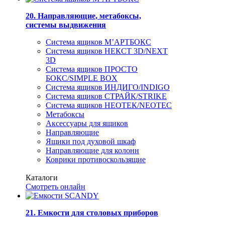
20. Направляющие, метабоксы,
системы выдвижения
Система ящиков М’АРТБОКС
Система ящиков НЕКСТ 3D/NEXT
3D
Система ящиков ПРОСТО
БОКС/SIMPLE BOX
Система ящиков ИНДИГО/INDIGO
Система ящиков СТРАЙК/STRIKE
Система ящиков НЕОТЕК/NEOTEC
Метабоксы
Аксессуары для ящиков
Направляющие
Ящики под духовой шкаф
Направляющие для колонн
Коврики противоскользящие
Каталоги
Смотреть онлайн
21. Емкости для столовых приборов