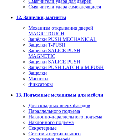
Смягчители удара для дверей
Cмягчители удара самоклеящиеся
12. Защелки, магниты
Механизм открывания дверей
MAGIC TOUCH
Защёлки PUSH MECHANICAL
Защелки T-PUSH
Защелки SALICE PUSH
MAGNETIC
Защелки SALICE PUSH
Защелки PUSH-LATCH и M-PUSH
Защелки
Магниты
Фиксаторы
13. Подъемные механизмы для мебели
Для складных вверх фасадов
Параллельного подъема
Наклонно-параллельного подъема
Наклонного подъема
Секретерные
Системы вертикального
открывания дверей