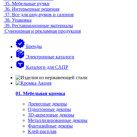
35.
Мебельные ручки
36.
Интерьерные решения
37.
Все для шоу-румов и салонов
38.
Упаковка
39.
Реставрационные материалы
Сувенирная и рекламная продукция
Бренды
Электронные каталоги
Каталоги для САПР
01. Мебельная кромка
Древесные декоры
Однотонные декоры
3D-акриловые декоры
Металлизированные декоры
Фантазийные декоры
Клей-расплав