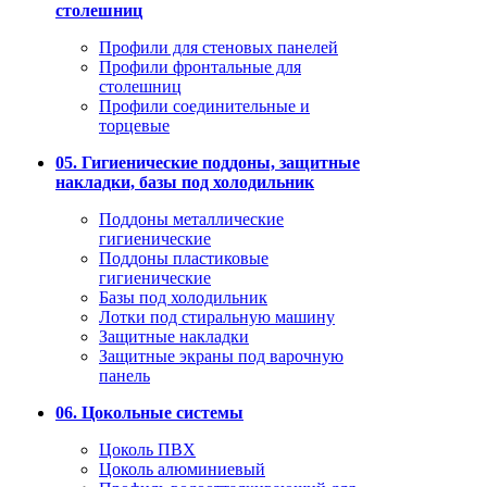
столешниц
Профили для стеновых панелей
Профили фронтальные для
столешниц
Профили соединительные и
торцевые
05. Гигиенические поддоны, защитные
накладки, базы под холодильник
Поддоны металлические
гигиенические
Поддоны пластиковые
гигиенические
Базы под холодильник
Лотки под стиральную машину
Защитные накладки
Защитные экраны под варочную
панель
06. Цокольные системы
Цоколь ПВХ
Цоколь алюминиевый