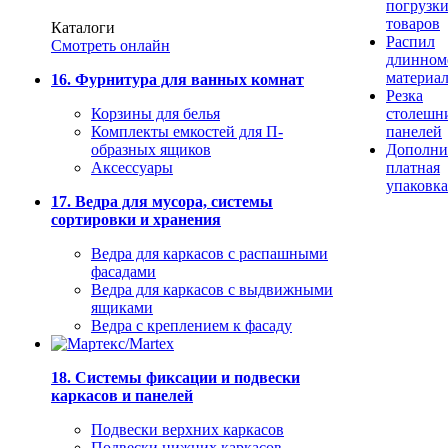
погрузк
товаров
Каталоги
Распил
Смотреть онлайн
длинном
материа
16. Фурнитура для ванных комнат
Резка
Корзины для белья
столешн
Комплекты емкостей для П-
панелей
образных ящиков
Дополни
Аксессуары
платная
упаковка
17. Ведра для мусора, системы
сортировки и хранения
Ведра для каркасов с распашными
фасадами
Ведра для каркасов с выдвижными
ящиками
Ведра с креплением к фасаду
18. Системы фиксации и подвески
каркасов и панелей
Подвески верхних каркасов
Подвески нижних каркасов