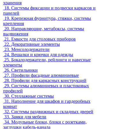
хранения
18.
Системы фиксации и подвески каркасов и
панелей
19.
Крепежная фурнитура, стяжки, системы
крепления
20.
Направляющие, метабоксы, системы
выдвижения
21.
Емкости для столовых приборов
22.
Декоративные элементы
23.
Менсолодержатели
24.
Вешалки и крючки для одежды
25.
Бокалодержатели, рейлинги и навесные
элементы
26.
Светильники
27.
Профили фасадные алюминиевые
28.
Профили для каркасных конструкций
29.
Системы алюминиевых и пластиковых
профилей
30.
Стеллажные системы
31.
Наполнение для шкафов и гардеробных
комнат
32.
Системы раздвижных и складных дверей
33.
Замки для мебели
34.
Модульные блоки, блоки с розетками,
заглушки кабель-канала