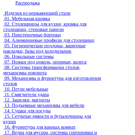
Распродажа
Изделия из нержавеющей стали
01.
Мебельная кромка
02.
Столешницы для кухни, кромка для
столешниц, стеновые панели
03.
Пристеночные бортики
04.
Алюминиевые профили для столешниц
05.
Гигиенические поддоны, защитные
накладки, базы под холодильник
06.
Цокольные системы
07.
Ножки под цоколь, опорные, колеса
08.
Системы трансформации столов,
механизмы поворота
09.
Механизмы и фурнитура для изготовления
столов
10.
Петли мебельные
11.
Смягчители удара
12.
Защелки, магниты
13.
Подъемные механизмы для мебели
14.
Сушки для посуды
15.
Сетчатые емкости и бутылочницы для
кухни
16.
Фурнитура для ванных комнат
17.
Ведра для мусора, системы сортировки и