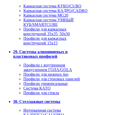
Каркасная система КУБО/CUBO
Каркасная система КАДРО/CADRO
Каркасная система MG20
Каркасная система УМНЫЙ
КУБ/SMARTCUBE
Профили для каркасных
конструкций 35x35, 50x50
Профили для каркасных
конструкций 15х15
29. Системы алюминиевых и
пластиковых профилей
Профили с внутренним
закруглением ГОЛА/GOLA
Профили для нижних баз
Профили для стеновых панелей
Профили универсальные
Система КАТО
Профили для стекла
30. Стеллажные системы
Интерьерная система
КАЛИПСО/CALYPSO