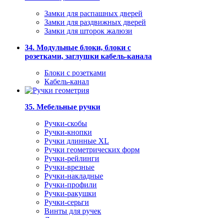
Замки для распашных дверей
Замки для раздвижных дверей
Замки для шторок жалюзи
34. Модульные блоки, блоки с
розетками, заглушки кабель-канала
Блоки с розетками
Кабель-канал
35. Мебельные ручки
Ручки-скобы
Ручки-кнопки
Ручки длинные XL
Ручки геометрических форм
Ручки-рейлинги
Ручки-врезные
Ручки-накладные
Ручки-профили
Ручки-ракушки
Ручки-серьги
Винты для ручек