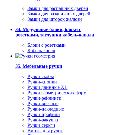
Замки для распашных дверей
Замки для раздвижных дверей
Замки для шторок жалюзи
34. Модульные блоки, блоки с
розетками, заглушки кабель-канала
Блоки с розетками
Кабель-канал
35. Мебельные ручки
Ручки-скобы
Ручки-кнопки
Ручки длинные XL
Ручки геометрических форм
Ручки-рейлинги
Ручки-врезные
Ручки-накладные
Ручки-профили
Ручки-ракушки
Ручки-серьги
Винты для ручек