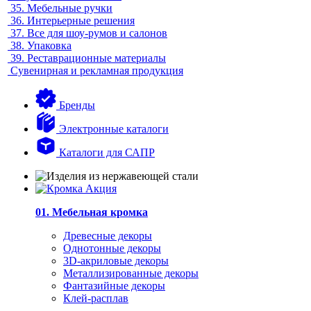
35.
Мебельные ручки
36.
Интерьерные решения
37.
Все для шоу-румов и салонов
38.
Упаковка
39.
Реставрационные материалы
Сувенирная и рекламная продукция
Бренды
Электронные каталоги
Каталоги для САПР
01. Мебельная кромка
Древесные декоры
Однотонные декоры
3D-акриловые декоры
Металлизированные декоры
Фантазийные декоры
Клей-расплав