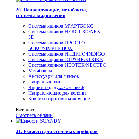
20. Направляющие, метабоксы,
системы выдвижения
Система ящиков М’АРТБОКС
Система ящиков НЕКСТ 3D/NEXT
3D
Система ящиков ПРОСТО
БОКС/SIMPLE BOX
Система ящиков ИНДИГО/INDIGO
Система ящиков СТРАЙК/STRIKE
Система ящиков НЕОТЕК/NEOTEC
Метабоксы
Аксессуары для ящиков
Направляющие
Ящики под духовой шкаф
Направляющие для колонн
Коврики противоскользящие
Каталоги
Смотреть онлайн
21. Емкости для столовых приборов