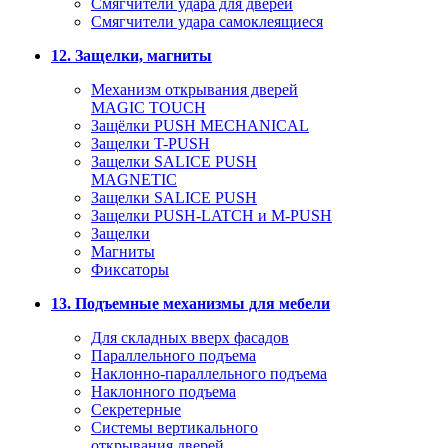
Смягчители удара для дверей
Cмягчители удара самоклеящиеся
12. Защелки, магниты
Механизм открывания дверей
MAGIC TOUCH
Защёлки PUSH MECHANICAL
Защелки T-PUSH
Защелки SALICE PUSH
MAGNETIC
Защелки SALICE PUSH
Защелки PUSH-LATCH и M-PUSH
Защелки
Магниты
Фиксаторы
13. Подъемные механизмы для мебели
Для складных вверх фасадов
Параллельного подъема
Наклонно-параллельного подъема
Наклонного подъема
Секретерные
Системы вертикального
открывания дверей