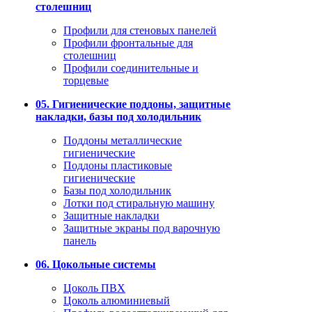
столешниц
Профили для стеновых панелей
Профили фронтальные для
столешниц
Профили соединительные и
торцевые
05. Гигиенические поддоны, защитные
накладки, базы под холодильник
Поддоны металлические
гигиенические
Поддоны пластиковые
гигиенические
Базы под холодильник
Лотки под стиральную машину
Защитные накладки
Защитные экраны под варочную
панель
06. Цокольные системы
Цоколь ПВХ
Цоколь алюминиевый