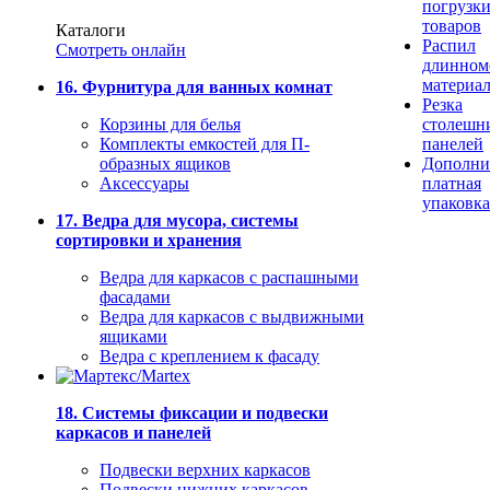
погрузк
товаров
Каталоги
Распил
Смотреть онлайн
длинном
материа
16. Фурнитура для ванных комнат
Резка
Корзины для белья
столешн
Комплекты емкостей для П-
панелей
образных ящиков
Дополни
Аксессуары
платная
упаковка
17. Ведра для мусора, системы
сортировки и хранения
Ведра для каркасов с распашными
фасадами
Ведра для каркасов с выдвижными
ящиками
Ведра с креплением к фасаду
18. Системы фиксации и подвески
каркасов и панелей
Подвески верхних каркасов
Подвески нижних каркасов