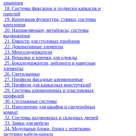
хранения
18.
Системы фиксации и подвески каркасов и
панелей
19.
Крепежная фурнитура, стяжки, системы
крепления
20.
Направляющие, метабоксы, системы
выдвижения
21.
Емкости для столовых приборов
22.
Декоративные элементы
23.
Менсолодержатели
24.
Вешалки и крючки для одежды
25.
Бокалодержатели, рейлинги и навесные
элементы
26.
Светильники
27.
Профили фасадные алюминиевые
28.
Профили для каркасных конструкций
29.
Системы алюминиевых и пластиковых
профилей
30.
Стеллажные системы
31.
Наполнение для шкафов и гардеробных
комнат
32.
Системы раздвижных и складных дверей
33.
Замки для мебели
34.
Модульные блоки, блоки с розетками,
заглушки кабель-канала