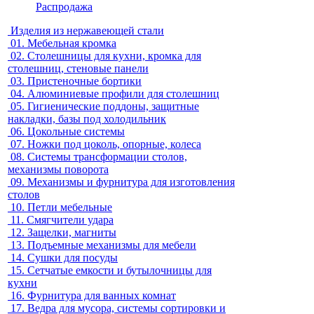
Распродажа
Изделия из нержавеющей стали
01.
Мебельная кромка
02.
Столешницы для кухни, кромка для
столешниц, стеновые панели
03.
Пристеночные бортики
04.
Алюминиевые профили для столешниц
05.
Гигиенические поддоны, защитные
накладки, базы под холодильник
06.
Цокольные системы
07.
Ножки под цоколь, опорные, колеса
08.
Системы трансформации столов,
механизмы поворота
09.
Механизмы и фурнитура для изготовления
столов
10.
Петли мебельные
11.
Смягчители удара
12.
Защелки, магниты
13.
Подъемные механизмы для мебели
14.
Сушки для посуды
15.
Сетчатые емкости и бутылочницы для
кухни
16.
Фурнитура для ванных комнат
17.
Ведра для мусора, системы сортировки и