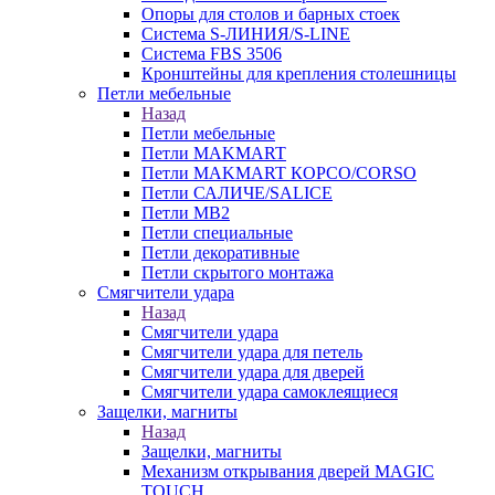
Опоры для столов и барных стоек
Система S-ЛИНИЯ/S-LINE
Система FBS 3506
Кронштейны для крепления столешницы
Петли мебельные
Назад
Петли мебельные
Петли MAKMART
Петли MAKMART КОРСО/CORSO
Петли САЛИЧЕ/SALICE
Петли MB2
Петли специальные
Петли декоративные
Петли скрытого монтажа
Смягчители удара
Назад
Смягчители удара
Смягчители удара для петель
Смягчители удара для дверей
Cмягчители удара самоклеящиеся
Защелки, магниты
Назад
Защелки, магниты
Механизм открывания дверей MAGIC
TOUCH