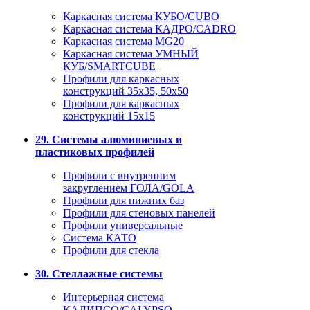
Каркасная система КУБО/CUBO
Каркасная система КАДРО/CADRO
Каркасная система MG20
Каркасная система УМНЫЙ
КУБ/SMARTCUBE
Профили для каркасных
конструкций 35x35, 50x50
Профили для каркасных
конструкций 15х15
29. Системы алюминиевых и
пластиковых профилей
Профили с внутренним
закруглением ГОЛА/GOLA
Профили для нижних баз
Профили для стеновых панелей
Профили универсальные
Система КАТО
Профили для стекла
30. Стеллажные системы
Интерьерная система
КАЛИПСО/CALYPSO