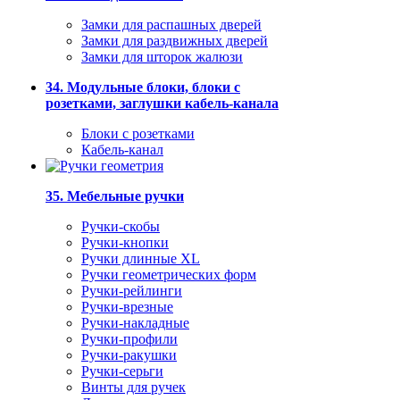
Замки для распашных дверей
Замки для раздвижных дверей
Замки для шторок жалюзи
34. Модульные блоки, блоки с
розетками, заглушки кабель-канала
Блоки с розетками
Кабель-канал
35. Мебельные ручки
Ручки-скобы
Ручки-кнопки
Ручки длинные XL
Ручки геометрических форм
Ручки-рейлинги
Ручки-врезные
Ручки-накладные
Ручки-профили
Ручки-ракушки
Ручки-серьги
Винты для ручек