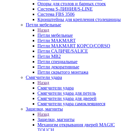
Опоры для столов и барных стоек
Система S-ЛИНИЯ/S-LINE
Система FBS 3506
Кронштейны для крепления столешницы
Петли мебельные
Назад
Петли мебельные
Петли MAKMART
Петли MAKMART КОРСО/CORSO
Петли САЛИЧЕ/SALICE
Петли MB2
Петли специальные
Петли декоративные
Петли скрытого монтажа
Смягчители удара
Назад
Смягчители удара
Смягчители удара для петель
Смягчители удара для дверей
Cмягчители удара самоклеящиеся
Защелки, магниты
Назад
Защелки, магниты
Механизм открывания дверей MAGIC
TOUCH