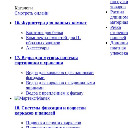
погрузк
товаров
Каталоги
Распил
Смотреть онлайн
длинном
материа
16. Фурнитура для ванных комнат
Резка
Корзины для белья
столешн
Комплекты емкостей для П-
панелей
образных ящиков
Дополни
Аксессуары
платная
упаковка
17. Ведра для мусора, системы
сортировки и хранения
Ведра для каркасов с распашными
фасадами
Ведра для каркасов с выдвижными
ящиками
Ведра с креплением к фасаду
18. Системы фиксации и подвески
каркасов и панелей
Подвески верхних каркасов
Подвески нижних каркасов