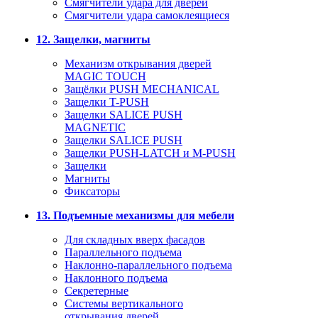
Смягчители удара для дверей
Cмягчители удара самоклеящиеся
12. Защелки, магниты
Механизм открывания дверей
MAGIC TOUCH
Защёлки PUSH MECHANICAL
Защелки T-PUSH
Защелки SALICE PUSH
MAGNETIC
Защелки SALICE PUSH
Защелки PUSH-LATCH и M-PUSH
Защелки
Магниты
Фиксаторы
13. Подъемные механизмы для мебели
Для складных вверх фасадов
Параллельного подъема
Наклонно-параллельного подъема
Наклонного подъема
Секретерные
Системы вертикального
открывания дверей