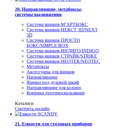
20. Направляющие, метабоксы,
системы выдвижения
Система ящиков М’АРТБОКС
Система ящиков НЕКСТ 3D/NEXT
3D
Система ящиков ПРОСТО
БОКС/SIMPLE BOX
Система ящиков ИНДИГО/INDIGO
Система ящиков СТРАЙК/STRIKE
Система ящиков НЕОТЕК/NEOTEC
Метабоксы
Аксессуары для ящиков
Направляющие
Ящики под духовой шкаф
Направляющие для колонн
Коврики противоскользящие
Каталоги
Смотреть онлайн
21. Емкости для столовых приборов