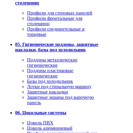
столешниц
Профили для стеновых панелей
Профили фронтальные для
столешниц
Профили соединительные и
торцевые
05. Гигиенические поддоны, защитные
накладки, базы под холодильник
Поддоны металлические
гигиенические
Поддоны пластиковые
гигиенические
Базы под холодильник
Лотки под стиральную машину
Защитные накладки
Защитные экраны под варочную
панель
06. Цокольные системы
Цоколь ПВХ
Цоколь алюминиевый