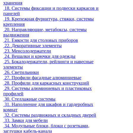
хранения
18.
Системы фиксации и подвески каркасов и
панелей
19.
Крепежная фурнитура, стяжки, системы
крепления
20.
Направляющие, метабоксы, системы
выдвижения
21.
Емкости для столовых приборов
22.
Декоративные элементы
23.
Менсолодержатели
24.
Вешалки и крючки для одежды
25.
Бокалодержатели, рейлинги и навесные
элементы
26.
Светильники
27.
Профили фасадные алюминиевые
28.
Профили для каркасных конструкций
29.
Системы алюминиевых и пластиковых
профилей
30.
Стеллажные системы
31.
Наполнение для шкафов и гардеробных
комнат
32.
Системы раздвижных и складных дверей
33.
Замки для мебели
34.
Модульные блоки, блоки с розетками,
заглушки кабель-канала