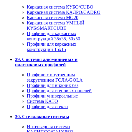
Каркасная система КУБО/CUBO
Каркасная система КАДРО/CADRO
Каркасная система MG20
Каркасная система УМНЫЙ
КУБ/SMARTCUBE
Профили для каркасных
конструкций 35x35, 50x50
Профили для каркасных
конструкций 15х15
29. Системы алюминиевых и
пластиковых профилей
Профили с внутренним
закруглением ГОЛА/GOLA
Профили для нижних баз
Профили для стеновых панелей
Профили универсальные
Система КАТО
Профили для стекла
30. Стеллажные системы
Интерьерная система
КАЛИПСО/CALYPSO