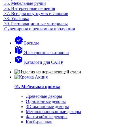
35.
Мебельные ручки
36.
Интерьерные решения
37.
Все для шоу-румов и салонов
38.
Упаковка
39.
Реставрационные материалы
Сувенирная и рекламная продукция
Бренды
Электронные каталоги
Каталоги для САПР
01. Мебельная кромка
Древесные декоры
Однотонные декоры
3D-акриловые декоры
Металлизированные декоры
Фантазийные декоры
Клей-расплав