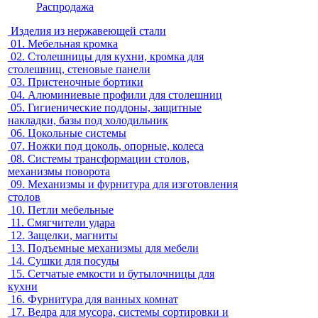
Распродажа
Изделия из нержавеющей стали
01.
Мебельная кромка
02.
Столешницы для кухни, кромка для
столешниц, стеновые панели
03.
Пристеночные бортики
04.
Алюминиевые профили для столешниц
05.
Гигиенические поддоны, защитные
накладки, базы под холодильник
06.
Цокольные системы
07.
Ножки под цоколь, опорные, колеса
08.
Системы трансформации столов,
механизмы поворота
09.
Механизмы и фурнитура для изготовления
столов
10.
Петли мебельные
11.
Смягчители удара
12.
Защелки, магниты
13.
Подъемные механизмы для мебели
14.
Сушки для посуды
15.
Сетчатые емкости и бутылочницы для
кухни
16.
Фурнитура для ванных комнат
17.
Ведра для мусора, системы сортировки и