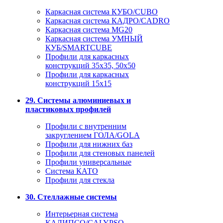
Каркасная система КУБО/CUBO
Каркасная система КАДРО/CADRO
Каркасная система MG20
Каркасная система УМНЫЙ
КУБ/SMARTCUBE
Профили для каркасных
конструкций 35x35, 50x50
Профили для каркасных
конструкций 15х15
29. Системы алюминиевых и
пластиковых профилей
Профили с внутренним
закруглением ГОЛА/GOLA
Профили для нижних баз
Профили для стеновых панелей
Профили универсальные
Система КАТО
Профили для стекла
30. Стеллажные системы
Интерьерная система
КАЛИПСО/CALYPSO