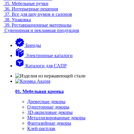
35.
Мебельные ручки
36.
Интерьерные решения
37.
Все для шоу-румов и салонов
38.
Упаковка
39.
Реставрационные материалы
Сувенирная и рекламная продукция
Бренды
Электронные каталоги
Каталоги для САПР
01. Мебельная кромка
Древесные декоры
Однотонные декоры
3D-акриловые декоры
Металлизированные декоры
Фантазийные декоры
Клей-расплав