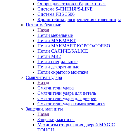
Опоры для столов и барных стоек
Система S-ЛИНИЯ/S-LINE
Система FBS 3506
Кронштейны для крепления столешницы
Петли мебельные
Назад
Петли мебельные
Петли MAKMART
Петли MAKMART КОРСО/CORSO
Петли САЛИЧЕ/SALICE
Петли MB2
Петли специальные
Петли декоративные
Петли скрытого монтажа
Смягчители удара
Назад
Смягчители удара
Смягчители удара для петель
Смягчители удара для дверей
Cмягчители удара самоклеящиеся
Защелки, магниты
Назад
Защелки, магниты
Механизм открывания дверей MAGIC
TOUCH