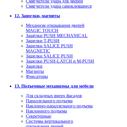
Смягчители удара для дверей
Cмягчители удара самоклеящиеся
12. Защелки, магниты
Механизм открывания дверей
MAGIC TOUCH
Защёлки PUSH MECHANICAL
Защелки T-PUSH
Защелки SALICE PUSH
MAGNETIC
Защелки SALICE PUSH
Защелки PUSH-LATCH и M-PUSH
Защелки
Магниты
Фиксаторы
13. Подъемные механизмы для мебели
Для складных вверх фасадов
Параллельного подъема
Наклонно-параллельного подъема
Наклонного подъема
Секретерные
Системы вертикального
открывания дверей