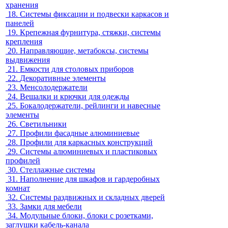
хранения
18.
Системы фиксации и подвески каркасов и
панелей
19.
Крепежная фурнитура, стяжки, системы
крепления
20.
Направляющие, метабоксы, системы
выдвижения
21.
Емкости для столовых приборов
22.
Декоративные элементы
23.
Менсолодержатели
24.
Вешалки и крючки для одежды
25.
Бокалодержатели, рейлинги и навесные
элементы
26.
Светильники
27.
Профили фасадные алюминиевые
28.
Профили для каркасных конструкций
29.
Системы алюминиевых и пластиковых
профилей
30.
Стеллажные системы
31.
Наполнение для шкафов и гардеробных
комнат
32.
Системы раздвижных и складных дверей
33.
Замки для мебели
34.
Модульные блоки, блоки с розетками,
заглушки кабель-канала