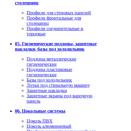
столешниц
Профили для стеновых панелей
Профили фронтальные для
столешниц
Профили соединительные и
торцевые
05. Гигиенические поддоны, защитные
накладки, базы под холодильник
Поддоны металлические
гигиенические
Поддоны пластиковые
гигиенические
Базы под холодильник
Лотки под стиральную машину
Защитные накладки
Защитные экраны под варочную
панель
06. Цокольные системы
Цоколь ПВХ
Цоколь алюминиевый