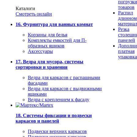
погрузк
товаров
Каталоги
Распил
Смотреть онлайн
длинном
материа
16. Фурнитура для ванных комнат
Резка
Корзины для белья
столешн
Комплекты емкостей для П-
панелей
образных ящиков
Дополни
Аксессуары
платная
упаковка
17. Ведра для мусора, системы
сортировки и хранения
Ведра для каркасов с распашными
фасадами
Ведра для каркасов с выдвижными
ящиками
Ведра с креплением к фасаду
18. Системы фиксации и подвески
каркасов и панелей
Подвески верхних каркасов
Подвески нижних каркасов