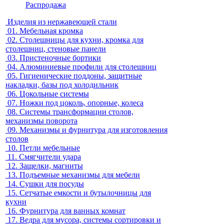
Распродажа
Изделия из нержавеющей стали
01.
Мебельная кромка
02.
Столешницы для кухни, кромка для
столешниц, стеновые панели
03.
Пристеночные бортики
04.
Алюминиевые профили для столешниц
05.
Гигиенические поддоны, защитные
накладки, базы под холодильник
06.
Цокольные системы
07.
Ножки под цоколь, опорные, колеса
08.
Системы трансформации столов,
механизмы поворота
09.
Механизмы и фурнитура для изготовления
столов
10.
Петли мебельные
11.
Смягчители удара
12.
Защелки, магниты
13.
Подъемные механизмы для мебели
14.
Сушки для посуды
15.
Сетчатые емкости и бутылочницы для
кухни
16.
Фурнитура для ванных комнат
17.
Ведра для мусора, системы сортировки и