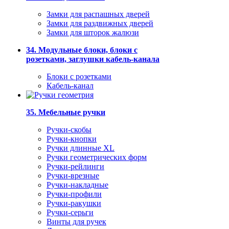
Замки для распашных дверей
Замки для раздвижных дверей
Замки для шторок жалюзи
34. Модульные блоки, блоки с
розетками, заглушки кабель-канала
Блоки с розетками
Кабель-канал
35. Мебельные ручки
Ручки-скобы
Ручки-кнопки
Ручки длинные XL
Ручки геометрических форм
Ручки-рейлинги
Ручки-врезные
Ручки-накладные
Ручки-профили
Ручки-ракушки
Ручки-серьги
Винты для ручек