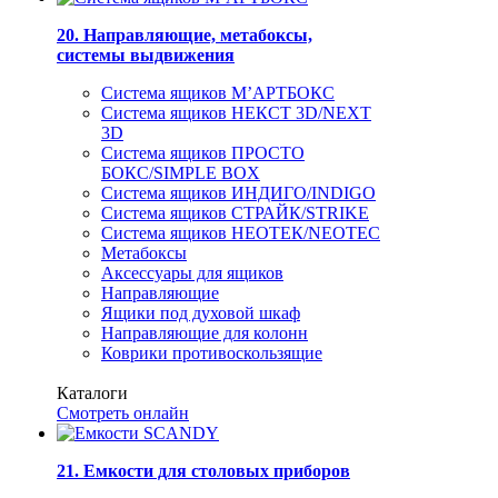
20. Направляющие, метабоксы,
системы выдвижения
Система ящиков М’АРТБОКС
Система ящиков НЕКСТ 3D/NEXT
3D
Система ящиков ПРОСТО
БОКС/SIMPLE BOX
Система ящиков ИНДИГО/INDIGO
Система ящиков СТРАЙК/STRIKE
Система ящиков НЕОТЕК/NEOTEC
Метабоксы
Аксессуары для ящиков
Направляющие
Ящики под духовой шкаф
Направляющие для колонн
Коврики противоскользящие
Каталоги
Смотреть онлайн
21. Емкости для столовых приборов