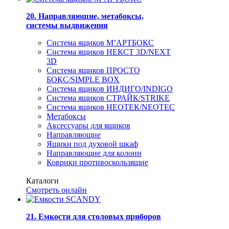
20. Направляющие, метабоксы,
системы выдвижения
Система ящиков М’АРТБОКС
Система ящиков НЕКСТ 3D/NEXT
3D
Система ящиков ПРОСТО
БОКС/SIMPLE BOX
Система ящиков ИНДИГО/INDIGO
Система ящиков СТРАЙК/STRIKE
Система ящиков НЕОТЕК/NEOTEC
Метабоксы
Аксессуары для ящиков
Направляющие
Ящики под духовой шкаф
Направляющие для колонн
Коврики противоскользящие
Каталоги
Смотреть онлайн
21. Емкости для столовых приборов