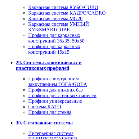
Каркасная система КУБО/CUBO
Каркасная система КАДРО/CADRO
Каркасная система MG20
Каркасная система УМНЫЙ
КУБ/SMARTCUBE
Профили для каркасных
конструкций 35x35, 50x50
Профили для каркасных
конструкций 15х15
29. Системы алюминиевых и
пластиковых профилей
Профили с внутренним
закруглением ГОЛА/GOLA
Профили для нижних баз
Профили для стеновых панелей
Профили универсальные
Система КАТО
Профили для стекла
30. Стеллажные системы
Интерьерная система
КАЛИПСО/CALYPSO