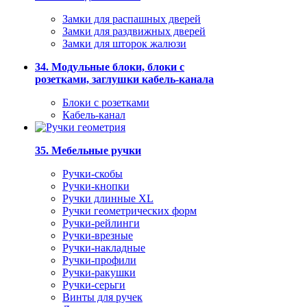
Замки для распашных дверей
Замки для раздвижных дверей
Замки для шторок жалюзи
34. Модульные блоки, блоки с
розетками, заглушки кабель-канала
Блоки с розетками
Кабель-канал
35. Мебельные ручки
Ручки-скобы
Ручки-кнопки
Ручки длинные XL
Ручки геометрических форм
Ручки-рейлинги
Ручки-врезные
Ручки-накладные
Ручки-профили
Ручки-ракушки
Ручки-серьги
Винты для ручек