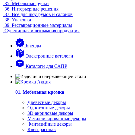
35.
Мебельные ручки
36.
Интерьерные решения
37.
Все для шоу-румов и салонов
38.
Упаковка
39.
Реставрационные материалы
Сувенирная и рекламная продукция
Бренды
Электронные каталоги
Каталоги для САПР
01. Мебельная кромка
Древесные декоры
Однотонные декоры
3D-акриловые декоры
Металлизированные декоры
Фантазийные декоры
Клей-расплав