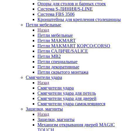
Опоры для столов и барных стоек
Система S-ЛИНИЯ/S-LINE
Система FBS 3506
Кронштейны для крепления столешницы
Петли мебельные
Назад
Петли мебельные
Петли MAKMART
Петли MAKMART КОРСО/CORSO
Петли САЛИЧЕ/SALICE
Петли MB2
Петли специальные
Петли декоративные
Петли скрытого монтажа
Смягчители удара
Назад
Смягчители удара
Смягчители удара для петель
Смягчители удара для дверей
Cмягчители удара самоклеящиеся
Защелки, магниты
Назад
Защелки, магниты
Механизм открывания дверей MAGIC
TOUCH