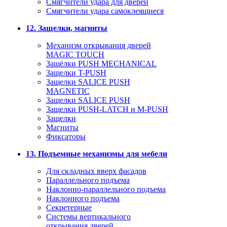
Смягчители удара для дверей
Cмягчители удара самоклеящиеся
12. Защелки, магниты
Механизм открывания дверей
MAGIC TOUCH
Защёлки PUSH MECHANICAL
Защелки T-PUSH
Защелки SALICE PUSH
MAGNETIC
Защелки SALICE PUSH
Защелки PUSH-LATCH и M-PUSH
Защелки
Магниты
Фиксаторы
13. Подъемные механизмы для мебели
Для складных вверх фасадов
Параллельного подъема
Наклонно-параллельного подъема
Наклонного подъема
Секретерные
Системы вертикального
открывания дверей