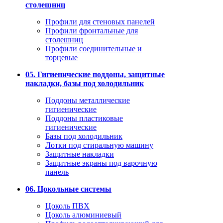
столешниц
Профили для стеновых панелей
Профили фронтальные для
столешниц
Профили соединительные и
торцевые
05. Гигиенические поддоны, защитные
накладки, базы под холодильник
Поддоны металлические
гигиенические
Поддоны пластиковые
гигиенические
Базы под холодильник
Лотки под стиральную машину
Защитные накладки
Защитные экраны под варочную
панель
06. Цокольные системы
Цоколь ПВХ
Цоколь алюминиевый