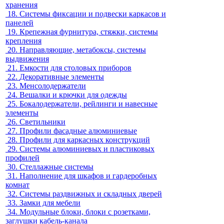
хранения
18.
Системы фиксации и подвески каркасов и
панелей
19.
Крепежная фурнитура, стяжки, системы
крепления
20.
Направляющие, метабоксы, системы
выдвижения
21.
Емкости для столовых приборов
22.
Декоративные элементы
23.
Менсолодержатели
24.
Вешалки и крючки для одежды
25.
Бокалодержатели, рейлинги и навесные
элементы
26.
Светильники
27.
Профили фасадные алюминиевые
28.
Профили для каркасных конструкций
29.
Системы алюминиевых и пластиковых
профилей
30.
Стеллажные системы
31.
Наполнение для шкафов и гардеробных
комнат
32.
Системы раздвижных и складных дверей
33.
Замки для мебели
34.
Модульные блоки, блоки с розетками,
заглушки кабель-канала