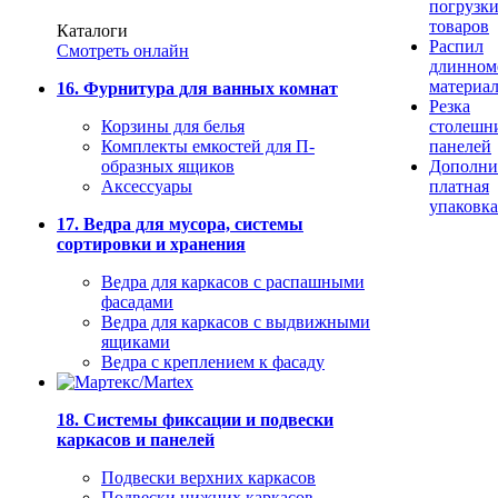
погрузк
товаров
Каталоги
Распил
Смотреть онлайн
длинном
материа
16. Фурнитура для ванных комнат
Резка
Корзины для белья
столешн
Комплекты емкостей для П-
панелей
образных ящиков
Дополни
Аксессуары
платная
упаковка
17. Ведра для мусора, системы
сортировки и хранения
Ведра для каркасов с распашными
фасадами
Ведра для каркасов с выдвижными
ящиками
Ведра с креплением к фасаду
18. Системы фиксации и подвески
каркасов и панелей
Подвески верхних каркасов
Подвески нижних каркасов