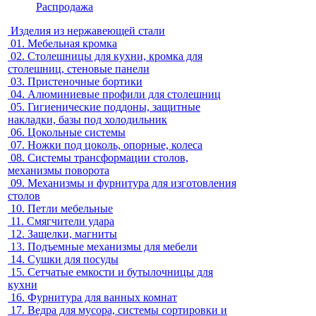
Распродажа
Изделия из нержавеющей стали
01.
Мебельная кромка
02.
Столешницы для кухни, кромка для
столешниц, стеновые панели
03.
Пристеночные бортики
04.
Алюминиевые профили для столешниц
05.
Гигиенические поддоны, защитные
накладки, базы под холодильник
06.
Цокольные системы
07.
Ножки под цоколь, опорные, колеса
08.
Системы трансформации столов,
механизмы поворота
09.
Механизмы и фурнитура для изготовления
столов
10.
Петли мебельные
11.
Смягчители удара
12.
Защелки, магниты
13.
Подъемные механизмы для мебели
14.
Сушки для посуды
15.
Сетчатые емкости и бутылочницы для
кухни
16.
Фурнитура для ванных комнат
17.
Ведра для мусора, системы сортировки и