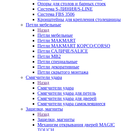
Опоры для столов и барных стоек
Система S-ЛИНИЯ/S-LINE
Система FBS 3506
Кронштейны для крепления столешницы
Петли мебельные
Назад
Петли мебельные
Петли MAKMART
Петли MAKMART КОРСО/CORSO
Петли САЛИЧЕ/SALICE
Петли MB2
Петли специальные
Петли декоративные
Петли скрытого монтажа
Смягчители удара
Назад
Смягчители удара
Смягчители удара для петель
Смягчители удара для дверей
Cмягчители удара самоклеящиеся
Защелки, магниты
Назад
Защелки, магниты
Механизм открывания дверей MAGIC
TOUCH