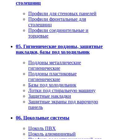
столешниц
Профили для стеновых панелей
Профили фронтальные для
столешниц
Профили соединительные и
торцевые
05. Гигиенические поддоны, защитные
накладки, базы под холодильник
Поддоны металлические
гигиенические
Поддоны пластиковые
гигиенические
Базы под холодильник
Лотки под стиральную машину
Защитные накладки
Защитные экраны под варочную
панель
06. Цокольные системы
Цоколь ПВХ
Цоколь алюминиевый