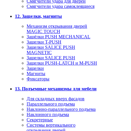
Смягчители удара для дверей
Cмягчители удара самоклеящиеся
12. Защелки, магниты
Механизм открывания дверей
MAGIC TOUCH
Защёлки PUSH MECHANICAL
Защелки T-PUSH
Защелки SALICE PUSH
MAGNETIC
Защелки SALICE PUSH
Защелки PUSH-LATCH и M-PUSH
Защелки
Магниты
Фиксаторы
13. Подъемные механизмы для мебели
Для складных вверх фасадов
Параллельного подъема
Наклонно-параллельного подъема
Наклонного подъема
Секретерные
Системы вертикального
открывания дверей