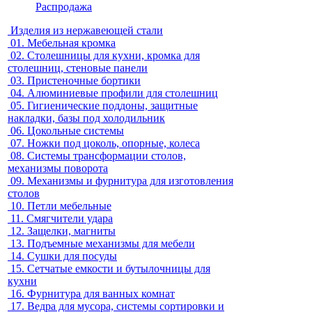
Распродажа
Изделия из нержавеющей стали
01.
Мебельная кромка
02.
Столешницы для кухни, кромка для
столешниц, стеновые панели
03.
Пристеночные бортики
04.
Алюминиевые профили для столешниц
05.
Гигиенические поддоны, защитные
накладки, базы под холодильник
06.
Цокольные системы
07.
Ножки под цоколь, опорные, колеса
08.
Системы трансформации столов,
механизмы поворота
09.
Механизмы и фурнитура для изготовления
столов
10.
Петли мебельные
11.
Смягчители удара
12.
Защелки, магниты
13.
Подъемные механизмы для мебели
14.
Сушки для посуды
15.
Сетчатые емкости и бутылочницы для
кухни
16.
Фурнитура для ванных комнат
17.
Ведра для мусора, системы сортировки и