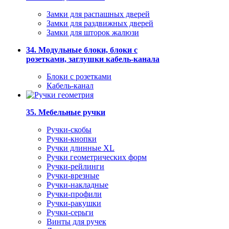
Замки для распашных дверей
Замки для раздвижных дверей
Замки для шторок жалюзи
34. Модульные блоки, блоки с
розетками, заглушки кабель-канала
Блоки с розетками
Кабель-канал
35. Мебельные ручки
Ручки-скобы
Ручки-кнопки
Ручки длинные XL
Ручки геометрических форм
Ручки-рейлинги
Ручки-врезные
Ручки-накладные
Ручки-профили
Ручки-ракушки
Ручки-серьги
Винты для ручек