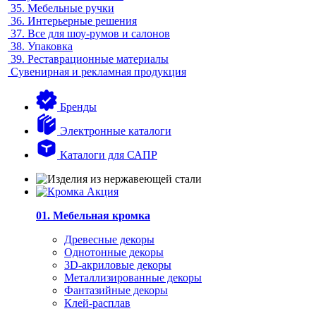
35.
Мебельные ручки
36.
Интерьерные решения
37.
Все для шоу-румов и салонов
38.
Упаковка
39.
Реставрационные материалы
Сувенирная и рекламная продукция
Бренды
Электронные каталоги
Каталоги для САПР
01. Мебельная кромка
Древесные декоры
Однотонные декоры
3D-акриловые декоры
Металлизированные декоры
Фантазийные декоры
Клей-расплав