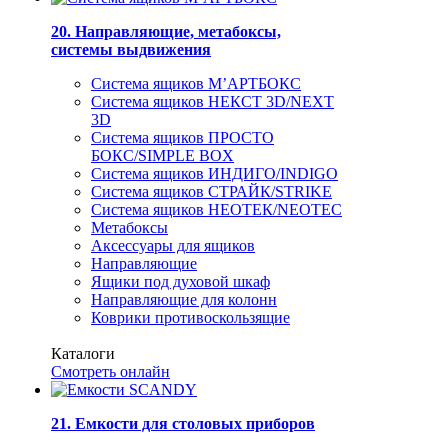
20. Направляющие, метабоксы,
системы выдвижения
Система ящиков М’АРТБОКС
Система ящиков НЕКСТ 3D/NEXT
3D
Система ящиков ПРОСТО
БОКС/SIMPLE BOX
Система ящиков ИНДИГО/INDIGO
Система ящиков СТРАЙК/STRIKE
Система ящиков НЕОТЕК/NEOTEC
Метабоксы
Аксессуары для ящиков
Направляющие
Ящики под духовой шкаф
Направляющие для колонн
Коврики противоскользящие
Каталоги
Смотреть онлайн
21. Емкости для столовых приборов