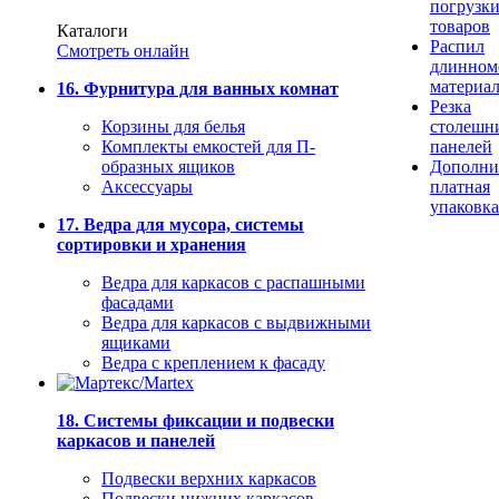
погрузк
товаров
Каталоги
Распил
Смотреть онлайн
длинном
материа
16. Фурнитура для ванных комнат
Резка
Корзины для белья
столешн
Комплекты емкостей для П-
панелей
образных ящиков
Дополни
Аксессуары
платная
упаковка
17. Ведра для мусора, системы
сортировки и хранения
Ведра для каркасов с распашными
фасадами
Ведра для каркасов с выдвижными
ящиками
Ведра с креплением к фасаду
18. Системы фиксации и подвески
каркасов и панелей
Подвески верхних каркасов
Подвески нижних каркасов