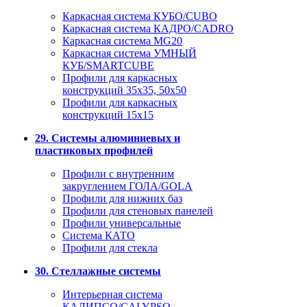
Каркасная система КУБО/CUBO
Каркасная система КАДРО/CADRO
Каркасная система MG20
Каркасная система УМНЫЙ
КУБ/SMARTCUBE
Профили для каркасных
конструкций 35x35, 50x50
Профили для каркасных
конструкций 15х15
29. Системы алюминиевых и
пластиковых профилей
Профили с внутренним
закруглением ГОЛА/GOLA
Профили для нижних баз
Профили для стеновых панелей
Профили универсальные
Система КАТО
Профили для стекла
30. Стеллажные системы
Интерьерная система
КАЛИПСО/CALYPSO