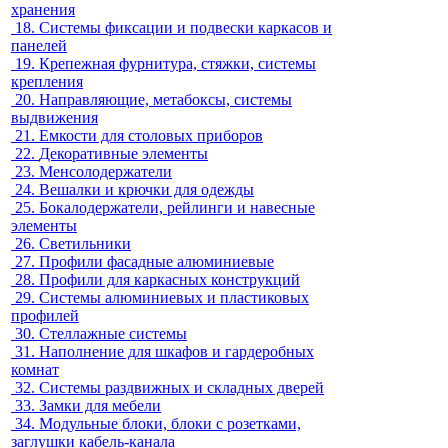
хранения
18.
Системы фиксации и подвески каркасов и
панелей
19.
Крепежная фурнитура, стяжки, системы
крепления
20.
Направляющие, метабоксы, системы
выдвижения
21.
Емкости для столовых приборов
22.
Декоративные элементы
23.
Менсолодержатели
24.
Вешалки и крючки для одежды
25.
Бокалодержатели, рейлинги и навесные
элементы
26.
Светильники
27.
Профили фасадные алюминиевые
28.
Профили для каркасных конструкций
29.
Системы алюминиевых и пластиковых
профилей
30.
Стеллажные системы
31.
Наполнение для шкафов и гардеробных
комнат
32.
Системы раздвижных и складных дверей
33.
Замки для мебели
34.
Модульные блоки, блоки с розетками,
заглушки кабель-канала