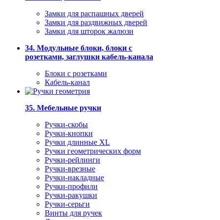
Замки для распашных дверей
Замки для раздвижных дверей
Замки для шторок жалюзи
34. Модульные блоки, блоки с
розетками, заглушки кабель-канала
Блоки с розетками
Кабель-канал
35. Мебельные ручки
Ручки-скобы
Ручки-кнопки
Ручки длинные XL
Ручки геометрических форм
Ручки-рейлинги
Ручки-врезные
Ручки-накладные
Ручки-профили
Ручки-ракушки
Ручки-серьги
Винты для ручек