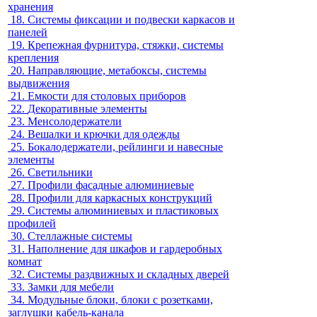
хранения
18.
Системы фиксации и подвески каркасов и
панелей
19.
Крепежная фурнитура, стяжки, системы
крепления
20.
Направляющие, метабоксы, системы
выдвижения
21.
Емкости для столовых приборов
22.
Декоративные элементы
23.
Менсолодержатели
24.
Вешалки и крючки для одежды
25.
Бокалодержатели, рейлинги и навесные
элементы
26.
Светильники
27.
Профили фасадные алюминиевые
28.
Профили для каркасных конструкций
29.
Системы алюминиевых и пластиковых
профилей
30.
Стеллажные системы
31.
Наполнение для шкафов и гардеробных
комнат
32.
Системы раздвижных и складных дверей
33.
Замки для мебели
34.
Модульные блоки, блоки с розетками,
заглушки кабель-канала