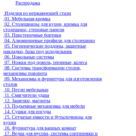
Распродажа
Изделия из нержавеющей стали
01.
Мебельная кромка
02.
Столешницы для кухни, кромка для
столешниц, стеновые панели
03.
Пристеночные бортики
04.
Алюминиевые профили для столешниц
05.
Гигиенические поддоны, защитные
накладки, базы под холодильник
06.
Цокольные системы
07.
Ножки под цоколь, опорные, колеса
08.
Системы трансформации столов,
механизмы поворота
09.
Механизмы и фурнитура для изготовления
столов
10.
Петли мебельные
11.
Смягчители удара
12.
Защелки, магниты
13.
Подъемные механизмы для мебели
14.
Сушки для посуды
15.
Сетчатые емкости и бутылочницы для
кухни
16.
Фурнитура для ванных комнат
17.
Ведра для мусора, системы сортировки и