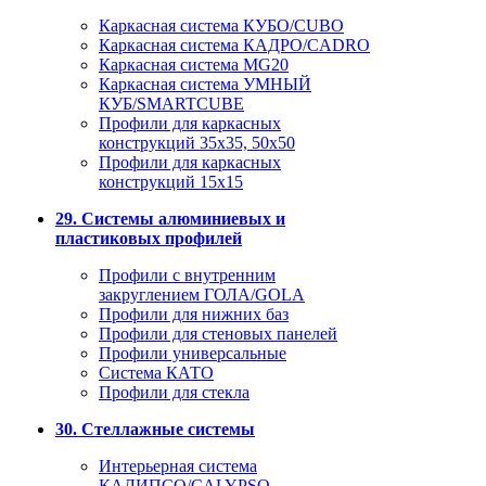
Каркасная система КУБО/CUBO
Каркасная система КАДРО/CADRO
Каркасная система MG20
Каркасная система УМНЫЙ
КУБ/SMARTCUBE
Профили для каркасных
конструкций 35x35, 50x50
Профили для каркасных
конструкций 15х15
29. Системы алюминиевых и
пластиковых профилей
Профили с внутренним
закруглением ГОЛА/GOLA
Профили для нижних баз
Профили для стеновых панелей
Профили универсальные
Система КАТО
Профили для стекла
30. Стеллажные системы
Интерьерная система
КАЛИПСО/CALYPSO