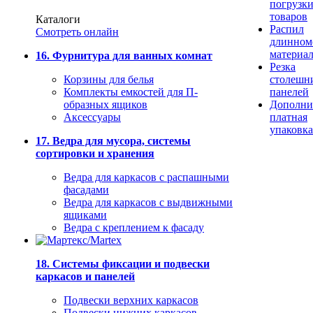
погрузк
товаров
Каталоги
Распил
Смотреть онлайн
длинном
материа
16. Фурнитура для ванных комнат
Резка
Корзины для белья
столешн
Комплекты емкостей для П-
панелей
образных ящиков
Дополни
Аксессуары
платная
упаковка
17. Ведра для мусора, системы
сортировки и хранения
Ведра для каркасов с распашными
фасадами
Ведра для каркасов с выдвижными
ящиками
Ведра с креплением к фасаду
18. Системы фиксации и подвески
каркасов и панелей
Подвески верхних каркасов
Подвески нижних каркасов