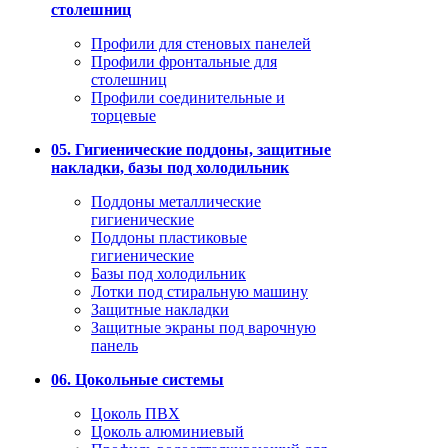
столешниц
Профили для стеновых панелей
Профили фронтальные для
столешниц
Профили соединительные и
торцевые
05. Гигиенические поддоны, защитные
накладки, базы под холодильник
Поддоны металлические
гигиенические
Поддоны пластиковые
гигиенические
Базы под холодильник
Лотки под стиральную машину
Защитные накладки
Защитные экраны под варочную
панель
06. Цокольные системы
Цоколь ПВХ
Цоколь алюминиевый