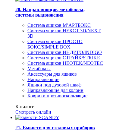
20. Направляющие, метабоксы,
системы выдвижения
Система ящиков М’АРТБОКС
Система ящиков НЕКСТ 3D/NEXT
3D
Система ящиков ПРОСТО
БОКС/SIMPLE BOX
Система ящиков ИНДИГО/INDIGO
Система ящиков СТРАЙК/STRIKE
Система ящиков НЕОТЕК/NEOTEC
Метабоксы
Аксессуары для ящиков
Направляющие
Ящики под духовой шкаф
Направляющие для колонн
Коврики противоскользящие
Каталоги
Смотреть онлайн
21. Емкости для столовых приборов