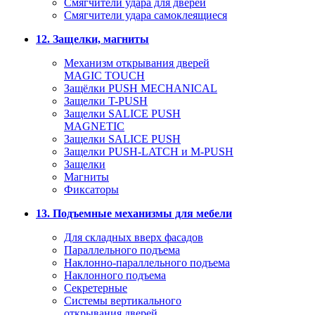
Смягчители удара для дверей
Cмягчители удара самоклеящиеся
12. Защелки, магниты
Механизм открывания дверей
MAGIC TOUCH
Защёлки PUSH MECHANICAL
Защелки T-PUSH
Защелки SALICE PUSH
MAGNETIC
Защелки SALICE PUSH
Защелки PUSH-LATCH и M-PUSH
Защелки
Магниты
Фиксаторы
13. Подъемные механизмы для мебели
Для складных вверх фасадов
Параллельного подъема
Наклонно-параллельного подъема
Наклонного подъема
Секретерные
Системы вертикального
открывания дверей