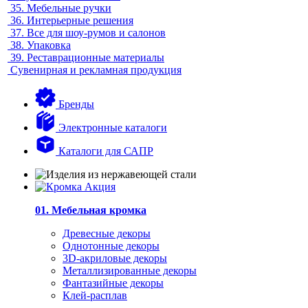
35.
Мебельные ручки
36.
Интерьерные решения
37.
Все для шоу-румов и салонов
38.
Упаковка
39.
Реставрационные материалы
Сувенирная и рекламная продукция
Бренды
Электронные каталоги
Каталоги для САПР
01. Мебельная кромка
Древесные декоры
Однотонные декоры
3D-акриловые декоры
Металлизированные декоры
Фантазийные декоры
Клей-расплав