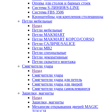
Опоры для столов и барных стоек
Система S-ЛИНИЯ/S-LINE
Система FBS 3506
Кронштейны для крепления столешницы
Петли мебельные
Назад
Петли мебельные
Петли MAKMART
Петли MAKMART КОРСО/CORSO
Петли САЛИЧЕ/SALICE
Петли MB2
Петли специальные
Петли декоративные
Петли скрытого монтажа
Смягчители удара
Назад
Смягчители удара
Смягчители удара для петель
Смягчители удара для дверей
Cмягчители удара самоклеящиеся
Защелки, магниты
Назад
Защелки, магниты
Механизм открывания дверей MAGIC
TOUCH