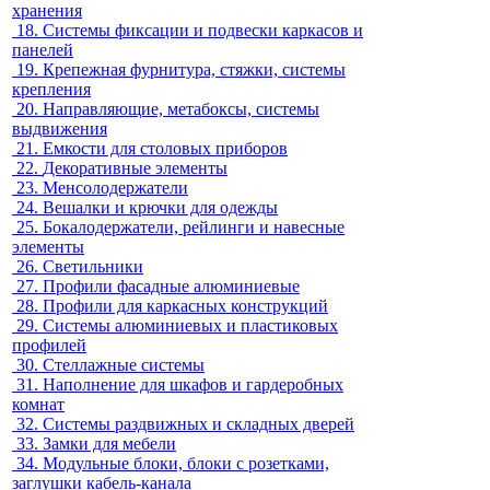
хранения
18.
Системы фиксации и подвески каркасов и
панелей
19.
Крепежная фурнитура, стяжки, системы
крепления
20.
Направляющие, метабоксы, системы
выдвижения
21.
Емкости для столовых приборов
22.
Декоративные элементы
23.
Менсолодержатели
24.
Вешалки и крючки для одежды
25.
Бокалодержатели, рейлинги и навесные
элементы
26.
Светильники
27.
Профили фасадные алюминиевые
28.
Профили для каркасных конструкций
29.
Системы алюминиевых и пластиковых
профилей
30.
Стеллажные системы
31.
Наполнение для шкафов и гардеробных
комнат
32.
Системы раздвижных и складных дверей
33.
Замки для мебели
34.
Модульные блоки, блоки с розетками,
заглушки кабель-канала