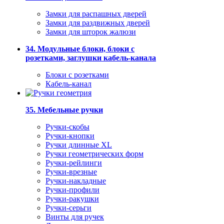
Замки для распашных дверей
Замки для раздвижных дверей
Замки для шторок жалюзи
34. Модульные блоки, блоки с
розетками, заглушки кабель-канала
Блоки с розетками
Кабель-канал
35. Мебельные ручки
Ручки-скобы
Ручки-кнопки
Ручки длинные XL
Ручки геометрических форм
Ручки-рейлинги
Ручки-врезные
Ручки-накладные
Ручки-профили
Ручки-ракушки
Ручки-серьги
Винты для ручек