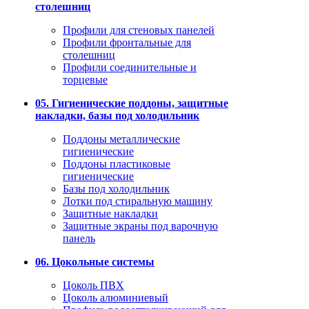
столешниц
Профили для стеновых панелей
Профили фронтальные для
столешниц
Профили соединительные и
торцевые
05. Гигиенические поддоны, защитные
накладки, базы под холодильник
Поддоны металлические
гигиенические
Поддоны пластиковые
гигиенические
Базы под холодильник
Лотки под стиральную машину
Защитные накладки
Защитные экраны под варочную
панель
06. Цокольные системы
Цоколь ПВХ
Цоколь алюминиевый