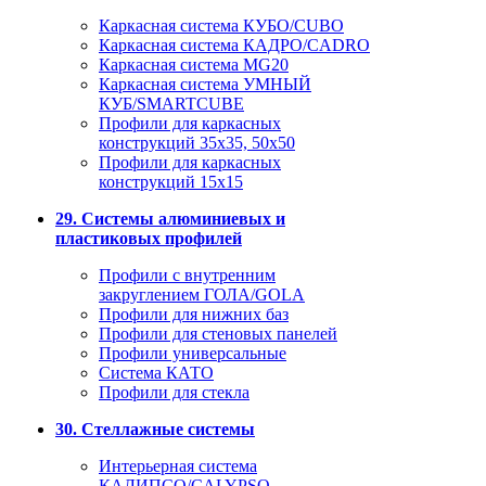
Каркасная система КУБО/CUBO
Каркасная система КАДРО/CADRO
Каркасная система MG20
Каркасная система УМНЫЙ
КУБ/SMARTCUBE
Профили для каркасных
конструкций 35x35, 50x50
Профили для каркасных
конструкций 15х15
29. Системы алюминиевых и
пластиковых профилей
Профили с внутренним
закруглением ГОЛА/GOLA
Профили для нижних баз
Профили для стеновых панелей
Профили универсальные
Система КАТО
Профили для стекла
30. Стеллажные системы
Интерьерная система
КАЛИПСО/CALYPSO