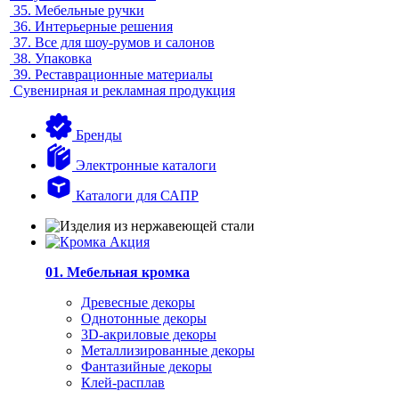
35.
Мебельные ручки
36.
Интерьерные решения
37.
Все для шоу-румов и салонов
38.
Упаковка
39.
Реставрационные материалы
Сувенирная и рекламная продукция
Бренды
Электронные каталоги
Каталоги для САПР
01. Мебельная кромка
Древесные декоры
Однотонные декоры
3D-акриловые декоры
Металлизированные декоры
Фантазийные декоры
Клей-расплав