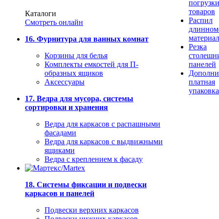
погрузк
товаров
Каталоги
Распил
Смотреть онлайн
длинном
материа
16. Фурнитура для ванных комнат
Резка
Корзины для белья
столешн
Комплекты емкостей для П-
панелей
образных ящиков
Дополни
Аксессуары
платная
упаковка
17. Ведра для мусора, системы
сортировки и хранения
Ведра для каркасов с распашными
фасадами
Ведра для каркасов с выдвижными
ящиками
Ведра с креплением к фасаду
18. Системы фиксации и подвески
каркасов и панелей
Подвески верхних каркасов
Подвески нижних каркасов