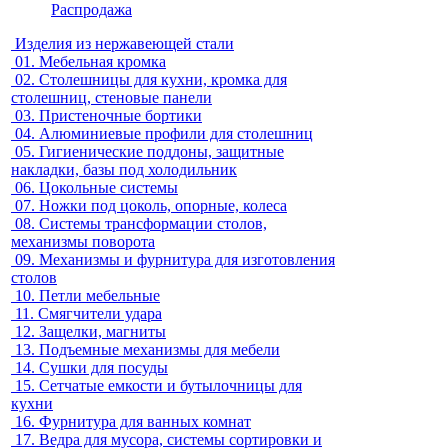
Распродажа
Изделия из нержавеющей стали
01.
Мебельная кромка
02.
Столешницы для кухни, кромка для
столешниц, стеновые панели
03.
Пристеночные бортики
04.
Алюминиевые профили для столешниц
05.
Гигиенические поддоны, защитные
накладки, базы под холодильник
06.
Цокольные системы
07.
Ножки под цоколь, опорные, колеса
08.
Системы трансформации столов,
механизмы поворота
09.
Механизмы и фурнитура для изготовления
столов
10.
Петли мебельные
11.
Смягчители удара
12.
Защелки, магниты
13.
Подъемные механизмы для мебели
14.
Сушки для посуды
15.
Сетчатые емкости и бутылочницы для
кухни
16.
Фурнитура для ванных комнат
17.
Ведра для мусора, системы сортировки и