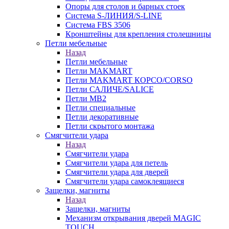
Опоры для столов и барных стоек
Система S-ЛИНИЯ/S-LINE
Система FBS 3506
Кронштейны для крепления столешницы
Петли мебельные
Назад
Петли мебельные
Петли MAKMART
Петли MAKMART КОРСО/CORSO
Петли САЛИЧЕ/SALICE
Петли MB2
Петли специальные
Петли декоративные
Петли скрытого монтажа
Смягчители удара
Назад
Смягчители удара
Смягчители удара для петель
Смягчители удара для дверей
Cмягчители удара самоклеящиеся
Защелки, магниты
Назад
Защелки, магниты
Механизм открывания дверей MAGIC
TOUCH