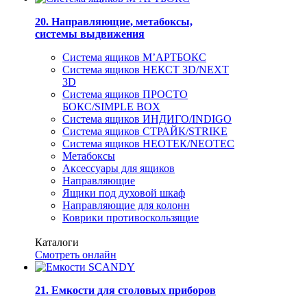
20. Направляющие, метабоксы,
системы выдвижения
Система ящиков М’АРТБОКС
Система ящиков НЕКСТ 3D/NEXT
3D
Система ящиков ПРОСТО
БОКС/SIMPLE BOX
Система ящиков ИНДИГО/INDIGO
Система ящиков СТРАЙК/STRIKE
Система ящиков НЕОТЕК/NEOTEC
Метабоксы
Аксессуары для ящиков
Направляющие
Ящики под духовой шкаф
Направляющие для колонн
Коврики противоскользящие
Каталоги
Смотреть онлайн
21. Емкости для столовых приборов