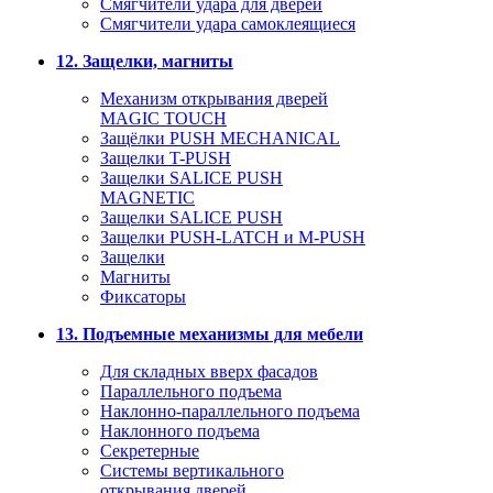
Смягчители удара для дверей
Cмягчители удара самоклеящиеся
12. Защелки, магниты
Механизм открывания дверей
MAGIC TOUCH
Защёлки PUSH MECHANICAL
Защелки T-PUSH
Защелки SALICE PUSH
MAGNETIC
Защелки SALICE PUSH
Защелки PUSH-LATCH и M-PUSH
Защелки
Магниты
Фиксаторы
13. Подъемные механизмы для мебели
Для складных вверх фасадов
Параллельного подъема
Наклонно-параллельного подъема
Наклонного подъема
Секретерные
Системы вертикального
открывания дверей