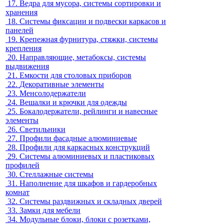
17.
Ведра для мусора, системы сортировки и
хранения
18.
Системы фиксации и подвески каркасов и
панелей
19.
Крепежная фурнитура, стяжки, системы
крепления
20.
Направляющие, метабоксы, системы
выдвижения
21.
Емкости для столовых приборов
22.
Декоративные элементы
23.
Менсолодержатели
24.
Вешалки и крючки для одежды
25.
Бокалодержатели, рейлинги и навесные
элементы
26.
Светильники
27.
Профили фасадные алюминиевые
28.
Профили для каркасных конструкций
29.
Системы алюминиевых и пластиковых
профилей
30.
Стеллажные системы
31.
Наполнение для шкафов и гардеробных
комнат
32.
Системы раздвижных и складных дверей
33.
Замки для мебели
34.
Модульные блоки, блоки с розетками,