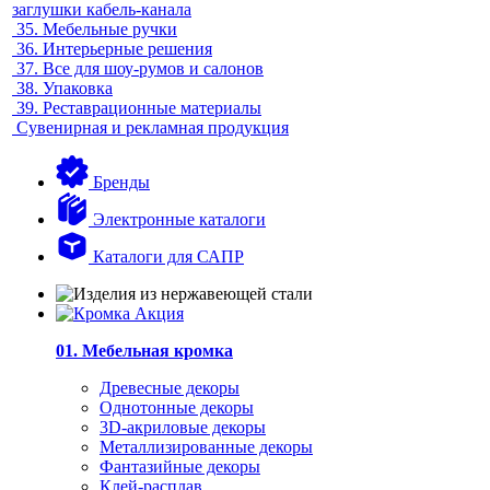
заглушки кабель-канала
35.
Мебельные ручки
36.
Интерьерные решения
37.
Все для шоу-румов и салонов
38.
Упаковка
39.
Реставрационные материалы
Сувенирная и рекламная продукция
Бренды
Электронные каталоги
Каталоги для САПР
01. Мебельная кромка
Древесные декоры
Однотонные декоры
3D-акриловые декоры
Металлизированные декоры
Фантазийные декоры
Клей-расплав