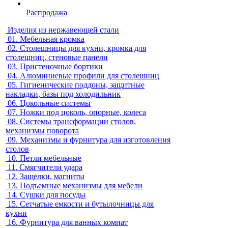
Распродажа
Изделия из нержавеющей стали
01.
Мебельная кромка
02.
Столешницы для кухни, кромка для
столешниц, стеновые панели
03.
Пристеночные бортики
04.
Алюминиевые профили для столешниц
05.
Гигиенические поддоны, защитные
накладки, базы под холодильник
06.
Цокольные системы
07.
Ножки под цоколь, опорные, колеса
08.
Системы трансформации столов,
механизмы поворота
09.
Механизмы и фурнитура для изготовления
столов
10.
Петли мебельные
11.
Смягчители удара
12.
Защелки, магниты
13.
Подъемные механизмы для мебели
14.
Сушки для посуды
15.
Сетчатые емкости и бутылочницы для
кухни
16.
Фурнитура для ванных комнат