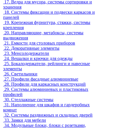
17.
Ведра для мусора, системы сортировки и
хранения
18.
Системы фиксации и подвески каркасов и
панелей
19.
Крепежная фурнитура, стяжки, системы
крепления
20.
Направляющие, метабоксы, системы
выдвижения
21.
Емкости для столовых приборов
22.
Декоративные элементы
23.
Менсолодержатели
24.
Вешалки и крючки для одежды
25.
Бокалодержатели, рейлинги и навесные
элементы
26.
Светильники
27.
Профили фасадные алюминиевые
28.
Профили для каркасных конструкций
29.
Системы алюминиевых и пластиковых
профилей
30.
Стеллажные системы
31.
Наполнение для шкафов и гардеробных
комнат
32.
Системы раздвижных и складных дверей
33.
Замки для мебели
34.
Модульные блоки, блоки с розетками,