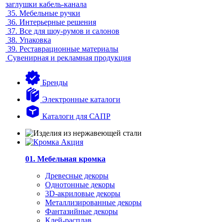
заглушки кабель-канала
35.
Мебельные ручки
36.
Интерьерные решения
37.
Все для шоу-румов и салонов
38.
Упаковка
39.
Реставрационные материалы
Сувенирная и рекламная продукция
Бренды
Электронные каталоги
Каталоги для САПР
01. Мебельная кромка
Древесные декоры
Однотонные декоры
3D-акриловые декоры
Металлизированные декоры
Фантазийные декоры
Клей-расплав