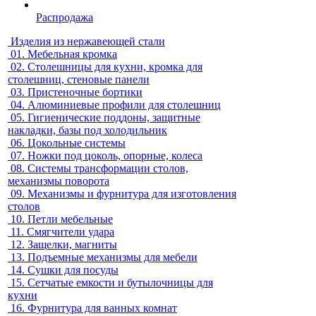
Распродажа
Изделия из нержавеющей стали
01.
Мебельная кромка
02.
Столешницы для кухни, кромка для
столешниц, стеновые панели
03.
Пристеночные бортики
04.
Алюминиевые профили для столешниц
05.
Гигиенические поддоны, защитные
накладки, базы под холодильник
06.
Цокольные системы
07.
Ножки под цоколь, опорные, колеса
08.
Системы трансформации столов,
механизмы поворота
09.
Механизмы и фурнитура для изготовления
столов
10.
Петли мебельные
11.
Смягчители удара
12.
Защелки, магниты
13.
Подъемные механизмы для мебели
14.
Сушки для посуды
15.
Сетчатые емкости и бутылочницы для
кухни
16.
Фурнитура для ванных комнат