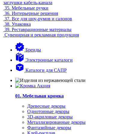
заглушки кабель-канала
35.
Мебельные ручки
36.
Интерьерные решения
37.
Все для шоу-румов и салонов
38.
Упаковка
39.
Реставрационные материалы
Сувенирная и рекламная продукция
Бренды
Электронные каталоги
Каталоги для САПР
01. Мебельная кромка
Древесные декоры
Однотонные декоры
3D-акриловые декоры
Металлизированные декоры
Фантазийные декоры
Клей-расплав