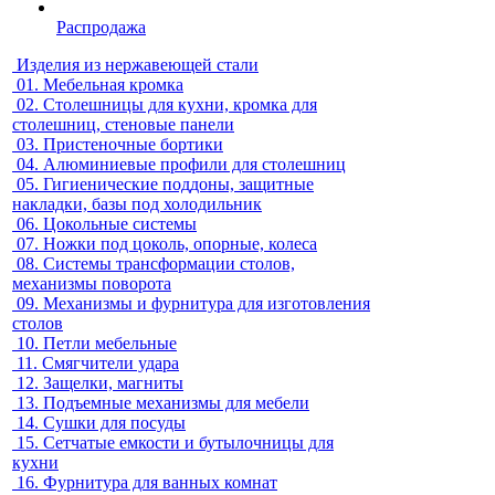
Распродажа
Изделия из нержавеющей стали
01.
Мебельная кромка
02.
Столешницы для кухни, кромка для
столешниц, стеновые панели
03.
Пристеночные бортики
04.
Алюминиевые профили для столешниц
05.
Гигиенические поддоны, защитные
накладки, базы под холодильник
06.
Цокольные системы
07.
Ножки под цоколь, опорные, колеса
08.
Системы трансформации столов,
механизмы поворота
09.
Механизмы и фурнитура для изготовления
столов
10.
Петли мебельные
11.
Смягчители удара
12.
Защелки, магниты
13.
Подъемные механизмы для мебели
14.
Сушки для посуды
15.
Сетчатые емкости и бутылочницы для
кухни
16.
Фурнитура для ванных комнат