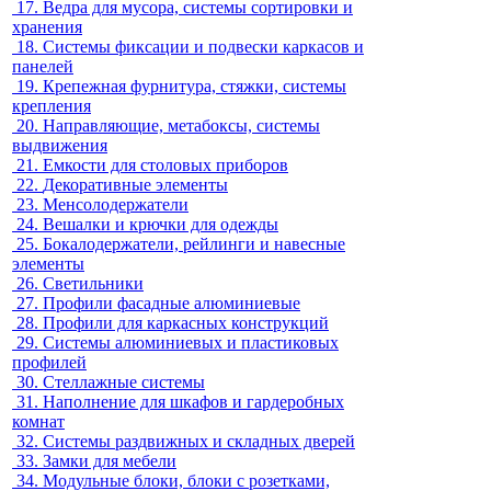
17.
Ведра для мусора, системы сортировки и
хранения
18.
Системы фиксации и подвески каркасов и
панелей
19.
Крепежная фурнитура, стяжки, системы
крепления
20.
Направляющие, метабоксы, системы
выдвижения
21.
Емкости для столовых приборов
22.
Декоративные элементы
23.
Менсолодержатели
24.
Вешалки и крючки для одежды
25.
Бокалодержатели, рейлинги и навесные
элементы
26.
Светильники
27.
Профили фасадные алюминиевые
28.
Профили для каркасных конструкций
29.
Системы алюминиевых и пластиковых
профилей
30.
Стеллажные системы
31.
Наполнение для шкафов и гардеробных
комнат
32.
Системы раздвижных и складных дверей
33.
Замки для мебели
34.
Модульные блоки, блоки с розетками,