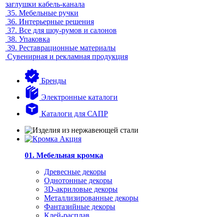
заглушки кабель-канала
35.
Мебельные ручки
36.
Интерьерные решения
37.
Все для шоу-румов и салонов
38.
Упаковка
39.
Реставрационные материалы
Сувенирная и рекламная продукция
Бренды
Электронные каталоги
Каталоги для САПР
01. Мебельная кромка
Древесные декоры
Однотонные декоры
3D-акриловые декоры
Металлизированные декоры
Фантазийные декоры
Клей-расплав