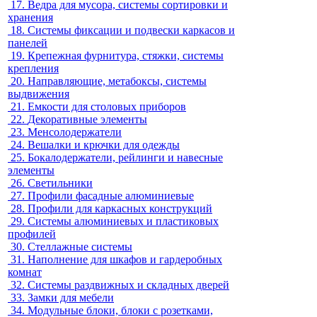
17.
Ведра для мусора, системы сортировки и
хранения
18.
Системы фиксации и подвески каркасов и
панелей
19.
Крепежная фурнитура, стяжки, системы
крепления
20.
Направляющие, метабоксы, системы
выдвижения
21.
Емкости для столовых приборов
22.
Декоративные элементы
23.
Менсолодержатели
24.
Вешалки и крючки для одежды
25.
Бокалодержатели, рейлинги и навесные
элементы
26.
Светильники
27.
Профили фасадные алюминиевые
28.
Профили для каркасных конструкций
29.
Системы алюминиевых и пластиковых
профилей
30.
Стеллажные системы
31.
Наполнение для шкафов и гардеробных
комнат
32.
Системы раздвижных и складных дверей
33.
Замки для мебели
34.
Модульные блоки, блоки с розетками,