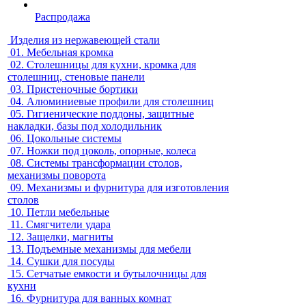
Распродажа
Изделия из нержавеющей стали
01.
Мебельная кромка
02.
Столешницы для кухни, кромка для
столешниц, стеновые панели
03.
Пристеночные бортики
04.
Алюминиевые профили для столешниц
05.
Гигиенические поддоны, защитные
накладки, базы под холодильник
06.
Цокольные системы
07.
Ножки под цоколь, опорные, колеса
08.
Системы трансформации столов,
механизмы поворота
09.
Механизмы и фурнитура для изготовления
столов
10.
Петли мебельные
11.
Смягчители удара
12.
Защелки, магниты
13.
Подъемные механизмы для мебели
14.
Сушки для посуды
15.
Сетчатые емкости и бутылочницы для
кухни
16.
Фурнитура для ванных комнат