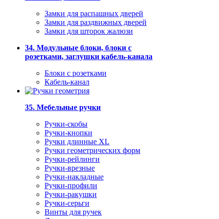
Замки для распашных дверей
Замки для раздвижных дверей
Замки для шторок жалюзи
34. Модульные блоки, блоки с
розетками, заглушки кабель-канала
Блоки с розетками
Кабель-канал
35. Мебельные ручки
Ручки-скобы
Ручки-кнопки
Ручки длинные XL
Ручки геометрических форм
Ручки-рейлинги
Ручки-врезные
Ручки-накладные
Ручки-профили
Ручки-ракушки
Ручки-серьги
Винты для ручек