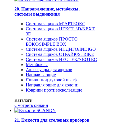
20. Направляющие, метабоксы,
системы выдвижения
Система ящиков М’АРТБОКС
Система ящиков НЕКСТ 3D/NEXT
3D
Система ящиков ПРОСТО
БОКС/SIMPLE BOX
Система ящиков ИНДИГО/INDIGO
Система ящиков СТРАЙК/STRIKE
Система ящиков НЕОТЕК/NEOTEC
Метабоксы
Аксессуары для ящиков
Направляющие
Ящики под духовой шкаф
Направляющие для колонн
Коврики противоскользящие
Каталоги
Смотреть онлайн
21. Емкости для столовых приборов