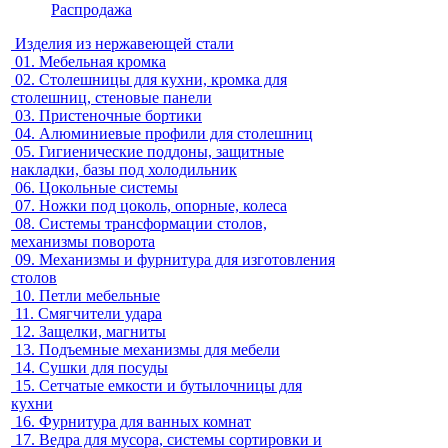
Распродажа
Изделия из нержавеющей стали
01.
Мебельная кромка
02.
Столешницы для кухни, кромка для
столешниц, стеновые панели
03.
Пристеночные бортики
04.
Алюминиевые профили для столешниц
05.
Гигиенические поддоны, защитные
накладки, базы под холодильник
06.
Цокольные системы
07.
Ножки под цоколь, опорные, колеса
08.
Системы трансформации столов,
механизмы поворота
09.
Механизмы и фурнитура для изготовления
столов
10.
Петли мебельные
11.
Смягчители удара
12.
Защелки, магниты
13.
Подъемные механизмы для мебели
14.
Сушки для посуды
15.
Сетчатые емкости и бутылочницы для
кухни
16.
Фурнитура для ванных комнат
17.
Ведра для мусора, системы сортировки и