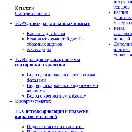
погрузк
товаров
Каталоги
Распил
Смотреть онлайн
длинном
материа
16. Фурнитура для ванных комнат
Резка
Корзины для белья
столешн
Комплекты емкостей для П-
панелей
образных ящиков
Дополни
Аксессуары
платная
упаковка
17. Ведра для мусора, системы
сортировки и хранения
Ведра для каркасов с распашными
фасадами
Ведра для каркасов с выдвижными
ящиками
Ведра с креплением к фасаду
18. Системы фиксации и подвески
каркасов и панелей
Подвески верхних каркасов
Подвески нижних каркасов