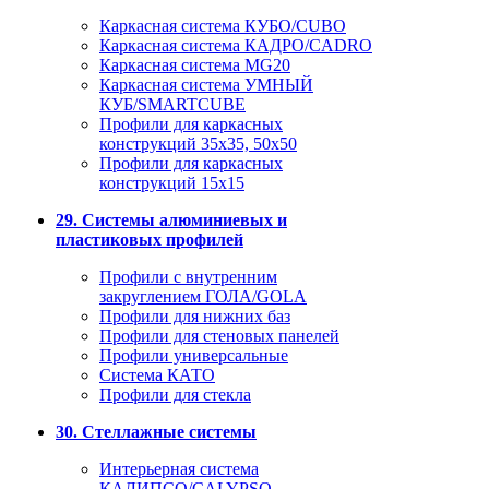
Каркасная система КУБО/CUBO
Каркасная система КАДРО/CADRO
Каркасная система MG20
Каркасная система УМНЫЙ
КУБ/SMARTCUBE
Профили для каркасных
конструкций 35x35, 50x50
Профили для каркасных
конструкций 15х15
29. Системы алюминиевых и
пластиковых профилей
Профили с внутренним
закруглением ГОЛА/GOLA
Профили для нижних баз
Профили для стеновых панелей
Профили универсальные
Система КАТО
Профили для стекла
30. Стеллажные системы
Интерьерная система
КАЛИПСО/CALYPSO