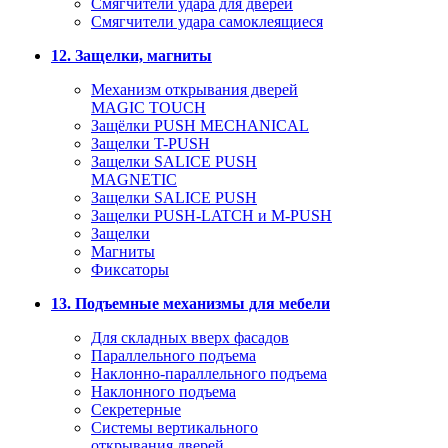
Смягчители удара для дверей
Cмягчители удара самоклеящиеся
12. Защелки, магниты
Механизм открывания дверей
MAGIC TOUCH
Защёлки PUSH MECHANICAL
Защелки T-PUSH
Защелки SALICE PUSH
MAGNETIC
Защелки SALICE PUSH
Защелки PUSH-LATCH и M-PUSH
Защелки
Магниты
Фиксаторы
13. Подъемные механизмы для мебели
Для складных вверх фасадов
Параллельного подъема
Наклонно-параллельного подъема
Наклонного подъема
Секретерные
Системы вертикального
открывания дверей