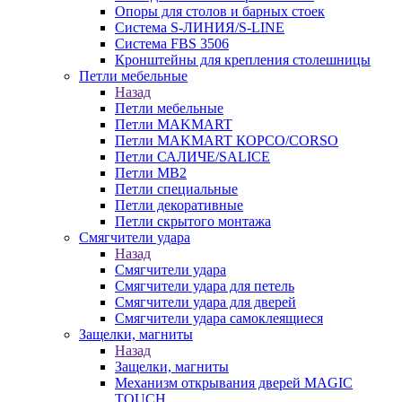
Опоры для столов и барных стоек
Система S-ЛИНИЯ/S-LINE
Система FBS 3506
Кронштейны для крепления столешницы
Петли мебельные
Назад
Петли мебельные
Петли MAKMART
Петли MAKMART КОРСО/CORSO
Петли САЛИЧЕ/SALICE
Петли MB2
Петли специальные
Петли декоративные
Петли скрытого монтажа
Смягчители удара
Назад
Смягчители удара
Смягчители удара для петель
Смягчители удара для дверей
Cмягчители удара самоклеящиеся
Защелки, магниты
Назад
Защелки, магниты
Механизм открывания дверей MAGIC
TOUCH