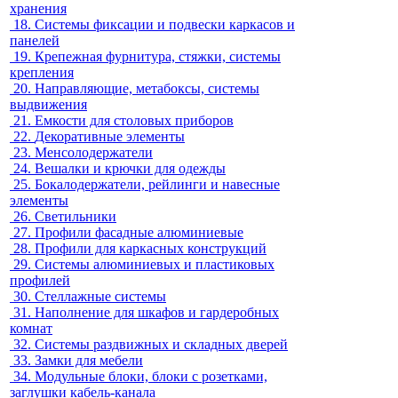
хранения
18.
Системы фиксации и подвески каркасов и
панелей
19.
Крепежная фурнитура, стяжки, системы
крепления
20.
Направляющие, метабоксы, системы
выдвижения
21.
Емкости для столовых приборов
22.
Декоративные элементы
23.
Менсолодержатели
24.
Вешалки и крючки для одежды
25.
Бокалодержатели, рейлинги и навесные
элементы
26.
Светильники
27.
Профили фасадные алюминиевые
28.
Профили для каркасных конструкций
29.
Системы алюминиевых и пластиковых
профилей
30.
Стеллажные системы
31.
Наполнение для шкафов и гардеробных
комнат
32.
Системы раздвижных и складных дверей
33.
Замки для мебели
34.
Модульные блоки, блоки с розетками,
заглушки кабель-канала