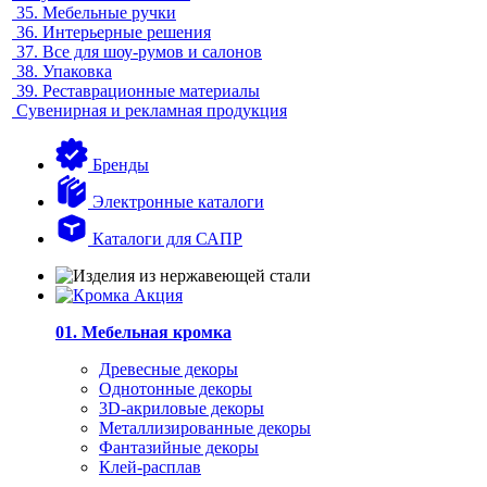
35.
Мебельные ручки
36.
Интерьерные решения
37.
Все для шоу-румов и салонов
38.
Упаковка
39.
Реставрационные материалы
Сувенирная и рекламная продукция
Бренды
Электронные каталоги
Каталоги для САПР
01. Мебельная кромка
Древесные декоры
Однотонные декоры
3D-акриловые декоры
Металлизированные декоры
Фантазийные декоры
Клей-расплав