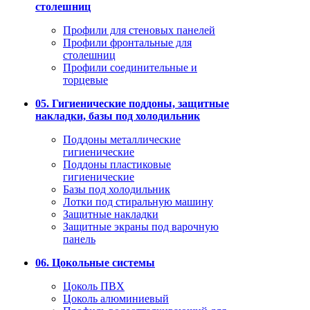
столешниц
Профили для стеновых панелей
Профили фронтальные для
столешниц
Профили соединительные и
торцевые
05. Гигиенические поддоны, защитные
накладки, базы под холодильник
Поддоны металлические
гигиенические
Поддоны пластиковые
гигиенические
Базы под холодильник
Лотки под стиральную машину
Защитные накладки
Защитные экраны под варочную
панель
06. Цокольные системы
Цоколь ПВХ
Цоколь алюминиевый