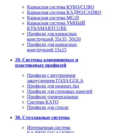
Каркасная система КУБО/CUBO
Каркасная система КАДРО/CADRO
Каркасная система MG20
Каркасная система УМНЫЙ
КУБ/SMARTCUBE
Профили для каркасных
конструкций 35x35, 50x50
Профили для каркасных
конструкций 15х15
29. Системы алюминиевых и
пластиковых профилей
Профили с внутренним
закруглением ГОЛА/GOLA
Профили для нижних баз
Профили для стеновых панелей
Профили универсальные
Система КАТО
Профили для стекла
30. Стеллажные системы
Интерьерная система
КАЛИПСО/CALYPSO