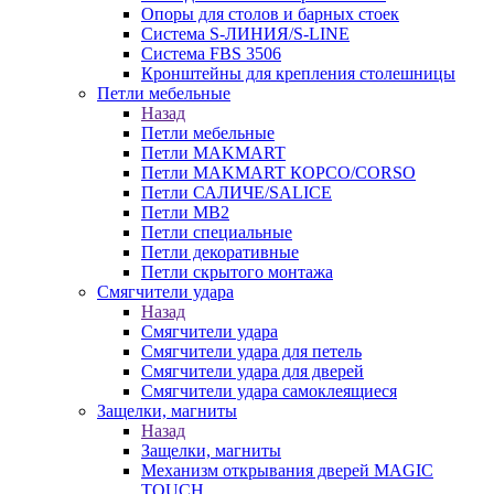
Опоры для столов и барных стоек
Система S-ЛИНИЯ/S-LINE
Система FBS 3506
Кронштейны для крепления столешницы
Петли мебельные
Назад
Петли мебельные
Петли MAKMART
Петли MAKMART КОРСО/CORSO
Петли САЛИЧЕ/SALICE
Петли MB2
Петли специальные
Петли декоративные
Петли скрытого монтажа
Смягчители удара
Назад
Смягчители удара
Смягчители удара для петель
Смягчители удара для дверей
Cмягчители удара самоклеящиеся
Защелки, магниты
Назад
Защелки, магниты
Механизм открывания дверей MAGIC
TOUCH