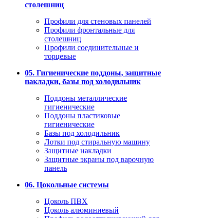
столешниц
Профили для стеновых панелей
Профили фронтальные для
столешниц
Профили соединительные и
торцевые
05. Гигиенические поддоны, защитные
накладки, базы под холодильник
Поддоны металлические
гигиенические
Поддоны пластиковые
гигиенические
Базы под холодильник
Лотки под стиральную машину
Защитные накладки
Защитные экраны под варочную
панель
06. Цокольные системы
Цоколь ПВХ
Цоколь алюминиевый