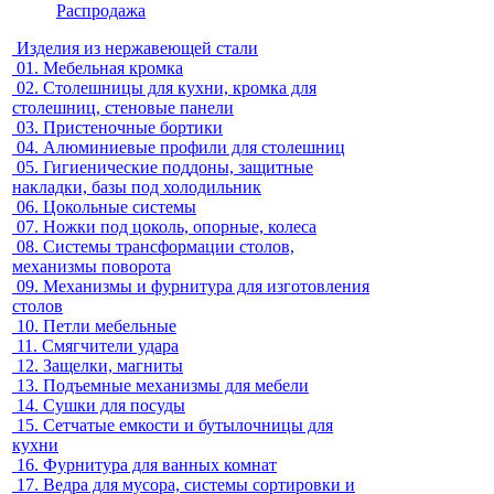
Распродажа
Изделия из нержавеющей стали
01.
Мебельная кромка
02.
Столешницы для кухни, кромка для
столешниц, стеновые панели
03.
Пристеночные бортики
04.
Алюминиевые профили для столешниц
05.
Гигиенические поддоны, защитные
накладки, базы под холодильник
06.
Цокольные системы
07.
Ножки под цоколь, опорные, колеса
08.
Системы трансформации столов,
механизмы поворота
09.
Механизмы и фурнитура для изготовления
столов
10.
Петли мебельные
11.
Смягчители удара
12.
Защелки, магниты
13.
Подъемные механизмы для мебели
14.
Сушки для посуды
15.
Сетчатые емкости и бутылочницы для
кухни
16.
Фурнитура для ванных комнат
17.
Ведра для мусора, системы сортировки и