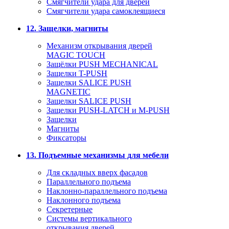
Смягчители удара для дверей
Cмягчители удара самоклеящиеся
12. Защелки, магниты
Механизм открывания дверей
MAGIC TOUCH
Защёлки PUSH MECHANICAL
Защелки T-PUSH
Защелки SALICE PUSH
MAGNETIC
Защелки SALICE PUSH
Защелки PUSH-LATCH и M-PUSH
Защелки
Магниты
Фиксаторы
13. Подъемные механизмы для мебели
Для складных вверх фасадов
Параллельного подъема
Наклонно-параллельного подъема
Наклонного подъема
Секретерные
Системы вертикального
открывания дверей