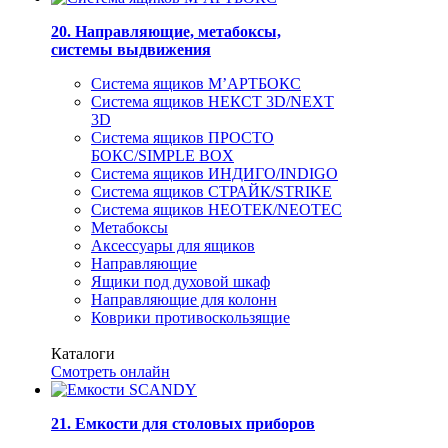
20. Направляющие, метабоксы,
системы выдвижения
Система ящиков М’АРТБОКС
Система ящиков НЕКСТ 3D/NEXT
3D
Система ящиков ПРОСТО
БОКС/SIMPLE BOX
Система ящиков ИНДИГО/INDIGO
Система ящиков СТРАЙК/STRIKE
Система ящиков НЕОТЕК/NEOTEC
Метабоксы
Аксессуары для ящиков
Направляющие
Ящики под духовой шкаф
Направляющие для колонн
Коврики противоскользящие
Каталоги
Смотреть онлайн
21. Емкости для столовых приборов