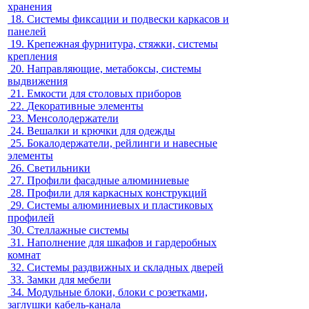
хранения
18.
Системы фиксации и подвески каркасов и
панелей
19.
Крепежная фурнитура, стяжки, системы
крепления
20.
Направляющие, метабоксы, системы
выдвижения
21.
Емкости для столовых приборов
22.
Декоративные элементы
23.
Менсолодержатели
24.
Вешалки и крючки для одежды
25.
Бокалодержатели, рейлинги и навесные
элементы
26.
Светильники
27.
Профили фасадные алюминиевые
28.
Профили для каркасных конструкций
29.
Системы алюминиевых и пластиковых
профилей
30.
Стеллажные системы
31.
Наполнение для шкафов и гардеробных
комнат
32.
Системы раздвижных и складных дверей
33.
Замки для мебели
34.
Модульные блоки, блоки с розетками,
заглушки кабель-канала