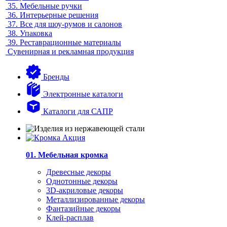
35.
Мебельные ручки
36.
Интерьерные решения
37.
Все для шоу-румов и салонов
38.
Упаковка
39.
Реставрационные материалы
Сувенирная и рекламная продукция
Бренды
Электронные каталоги
Каталоги для САПР
01. Мебельная кромка
Древесные декоры
Однотонные декоры
3D-акриловые декоры
Металлизированные декоры
Фантазийные декоры
Клей-расплав