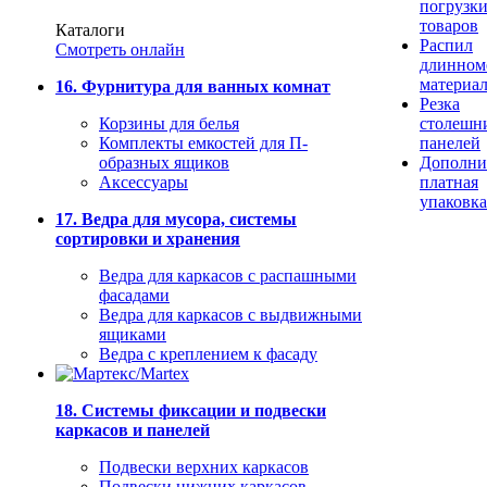
погрузк
товаров
Каталоги
Распил
Смотреть онлайн
длинном
материа
16. Фурнитура для ванных комнат
Резка
Корзины для белья
столешн
Комплекты емкостей для П-
панелей
образных ящиков
Дополни
Аксессуары
платная
упаковка
17. Ведра для мусора, системы
сортировки и хранения
Ведра для каркасов с распашными
фасадами
Ведра для каркасов с выдвижными
ящиками
Ведра с креплением к фасаду
18. Системы фиксации и подвески
каркасов и панелей
Подвески верхних каркасов
Подвески нижних каркасов