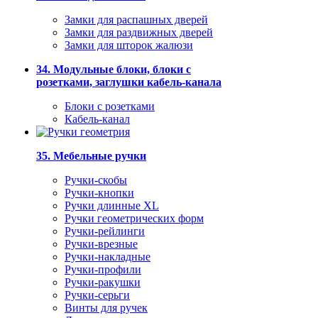
Замки для распашных дверей
Замки для раздвижных дверей
Замки для шторок жалюзи
34. Модульные блоки, блоки с
розетками, заглушки кабель-канала
Блоки с розетками
Кабель-канал
35. Мебельные ручки
Ручки-скобы
Ручки-кнопки
Ручки длинные XL
Ручки геометрических форм
Ручки-рейлинги
Ручки-врезные
Ручки-накладные
Ручки-профили
Ручки-ракушки
Ручки-серьги
Винты для ручек