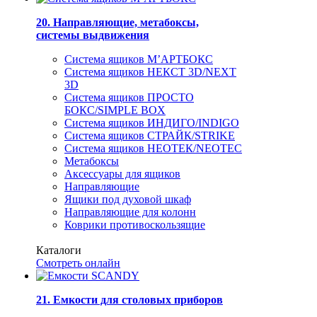
20. Направляющие, метабоксы,
системы выдвижения
Система ящиков М’АРТБОКС
Система ящиков НЕКСТ 3D/NEXT
3D
Система ящиков ПРОСТО
БОКС/SIMPLE BOX
Система ящиков ИНДИГО/INDIGO
Система ящиков СТРАЙК/STRIKE
Система ящиков НЕОТЕК/NEOTEC
Метабоксы
Аксессуары для ящиков
Направляющие
Ящики под духовой шкаф
Направляющие для колонн
Коврики противоскользящие
Каталоги
Смотреть онлайн
21. Емкости для столовых приборов