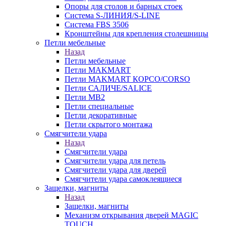
Опоры для столов и барных стоек
Система S-ЛИНИЯ/S-LINE
Система FBS 3506
Кронштейны для крепления столешницы
Петли мебельные
Назад
Петли мебельные
Петли MAKMART
Петли MAKMART КОРСО/CORSO
Петли САЛИЧЕ/SALICE
Петли MB2
Петли специальные
Петли декоративные
Петли скрытого монтажа
Смягчители удара
Назад
Смягчители удара
Смягчители удара для петель
Смягчители удара для дверей
Cмягчители удара самоклеящиеся
Защелки, магниты
Назад
Защелки, магниты
Механизм открывания дверей MAGIC
TOUCH