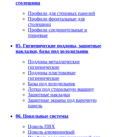
столешниц
Профили для стеновых панелей
Профили фронтальные для
столешниц
Профили соединительные и
торцевые
05. Гигиенические поддоны, защитные
накладки, базы под холодильник
Поддоны металлические
гигиенические
Поддоны пластиковые
гигиенические
Базы под холодильник
Лотки под стиральную машину
Защитные накладки
Защитные экраны под варочную
панель
06. Цокольные системы
Цоколь ПВХ
Цоколь алюминиевый