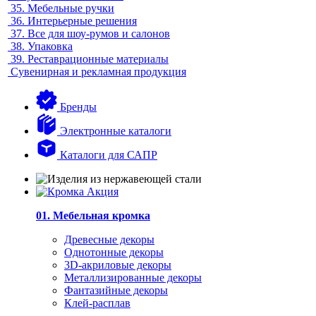
35.
Мебельные ручки
36.
Интерьерные решения
37.
Все для шоу-румов и салонов
38.
Упаковка
39.
Реставрационные материалы
Сувенирная и рекламная продукция
Бренды
Электронные каталоги
Каталоги для САПР
01. Мебельная кромка
Древесные декоры
Однотонные декоры
3D-акриловые декоры
Металлизированные декоры
Фантазийные декоры
Клей-расплав