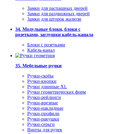
Замки для распашных дверей
Замки для раздвижных дверей
Замки для шторок жалюзи
34. Модульные блоки, блоки с
розетками, заглушки кабель-канала
Блоки с розетками
Кабель-канал
35. Мебельные ручки
Ручки-скобы
Ручки-кнопки
Ручки длинные XL
Ручки геометрических форм
Ручки-рейлинги
Ручки-врезные
Ручки-накладные
Ручки-профили
Ручки-ракушки
Ручки-серьги
Винты для ручек