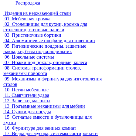
Распродажа
Изделия из нержавеющей стали
01.
Мебельная кромка
02.
Столешницы для кухни, кромка для
столешниц, стеновые панели
03.
Пристеночные бортики
04.
Алюминиевые профили для столешниц
05.
Гигиенические поддоны, защитные
накладки, базы под холодильник
06.
Цокольные системы
07.
Ножки под цоколь, опорные, колеса
08.
Системы трансформации столов,
механизмы поворота
09.
Механизмы и фурнитура для изготовления
столов
10.
Петли мебельные
11.
Смягчители удара
12.
Защелки, магниты
13.
Подъемные механизмы для мебели
14.
Сушки для посуды
15.
Сетчатые емкости и бутылочницы для
кухни
16.
Фурнитура для ванных комнат
17.
Ведра для мусора, системы сортировки и