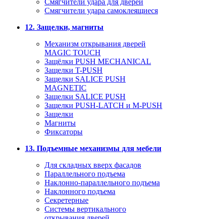
Смягчители удара для дверей
Cмягчители удара самоклеящиеся
12. Защелки, магниты
Механизм открывания дверей
MAGIC TOUCH
Защёлки PUSH MECHANICAL
Защелки T-PUSH
Защелки SALICE PUSH
MAGNETIC
Защелки SALICE PUSH
Защелки PUSH-LATCH и M-PUSH
Защелки
Магниты
Фиксаторы
13. Подъемные механизмы для мебели
Для складных вверх фасадов
Параллельного подъема
Наклонно-параллельного подъема
Наклонного подъема
Секретерные
Системы вертикального
открывания дверей