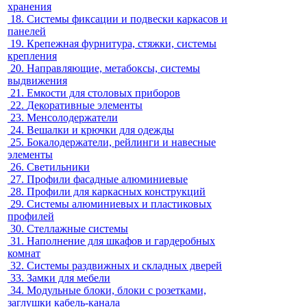
хранения
18.
Системы фиксации и подвески каркасов и
панелей
19.
Крепежная фурнитура, стяжки, системы
крепления
20.
Направляющие, метабоксы, системы
выдвижения
21.
Емкости для столовых приборов
22.
Декоративные элементы
23.
Менсолодержатели
24.
Вешалки и крючки для одежды
25.
Бокалодержатели, рейлинги и навесные
элементы
26.
Светильники
27.
Профили фасадные алюминиевые
28.
Профили для каркасных конструкций
29.
Системы алюминиевых и пластиковых
профилей
30.
Стеллажные системы
31.
Наполнение для шкафов и гардеробных
комнат
32.
Системы раздвижных и складных дверей
33.
Замки для мебели
34.
Модульные блоки, блоки с розетками,
заглушки кабель-канала