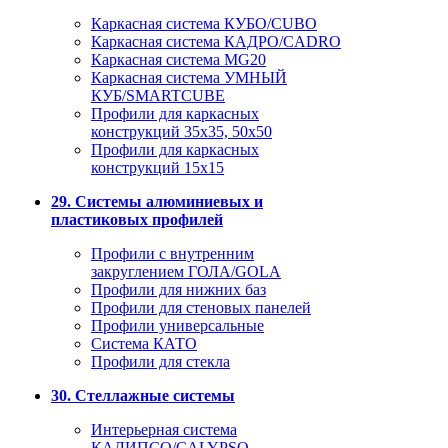
Каркасная система КУБО/CUBO
Каркасная система КАДРО/CADRO
Каркасная система MG20
Каркасная система УМНЫЙ
КУБ/SMARTCUBE
Профили для каркасных
конструкций 35x35, 50x50
Профили для каркасных
конструкций 15х15
29. Системы алюминиевых и
пластиковых профилей
Профили с внутренним
закруглением ГОЛА/GOLA
Профили для нижних баз
Профили для стеновых панелей
Профили универсальные
Система КАТО
Профили для стекла
30. Стеллажные системы
Интерьерная система
КАЛИПСО/CALYPSO