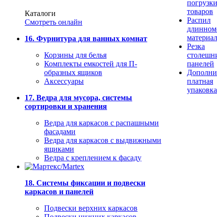
погрузк
товаров
Каталоги
Распил
Смотреть онлайн
длинном
материа
16. Фурнитура для ванных комнат
Резка
Корзины для белья
столешн
Комплекты емкостей для П-
панелей
образных ящиков
Дополни
Аксессуары
платная
упаковка
17. Ведра для мусора, системы
сортировки и хранения
Ведра для каркасов с распашными
фасадами
Ведра для каркасов с выдвижными
ящиками
Ведра с креплением к фасаду
18. Системы фиксации и подвески
каркасов и панелей
Подвески верхних каркасов
Подвески нижних каркасов