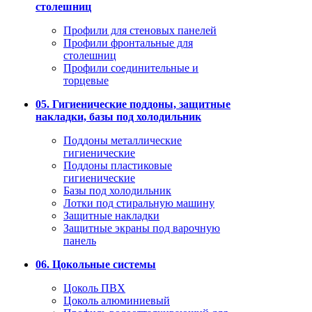
столешниц
Профили для стеновых панелей
Профили фронтальные для
столешниц
Профили соединительные и
торцевые
05. Гигиенические поддоны, защитные
накладки, базы под холодильник
Поддоны металлические
гигиенические
Поддоны пластиковые
гигиенические
Базы под холодильник
Лотки под стиральную машину
Защитные накладки
Защитные экраны под варочную
панель
06. Цокольные системы
Цоколь ПВХ
Цоколь алюминиевый