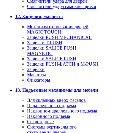
Смягчители удара для дверей
Cмягчители удара самоклеящиеся
12. Защелки, магниты
Механизм открывания дверей
MAGIC TOUCH
Защёлки PUSH MECHANICAL
Защелки T-PUSH
Защелки SALICE PUSH
MAGNETIC
Защелки SALICE PUSH
Защелки PUSH-LATCH и M-PUSH
Защелки
Магниты
Фиксаторы
13. Подъемные механизмы для мебели
Для складных вверх фасадов
Параллельного подъема
Наклонно-параллельного подъема
Наклонного подъема
Секретерные
Системы вертикального
открывания дверей