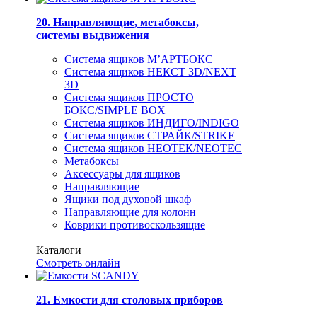
20. Направляющие, метабоксы,
системы выдвижения
Система ящиков М’АРТБОКС
Система ящиков НЕКСТ 3D/NEXT
3D
Система ящиков ПРОСТО
БОКС/SIMPLE BOX
Система ящиков ИНДИГО/INDIGO
Система ящиков СТРАЙК/STRIKE
Система ящиков НЕОТЕК/NEOTEC
Метабоксы
Аксессуары для ящиков
Направляющие
Ящики под духовой шкаф
Направляющие для колонн
Коврики противоскользящие
Каталоги
Смотреть онлайн
21. Емкости для столовых приборов