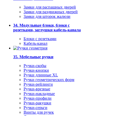
Замки для распашных дверей
Замки для раздвижных дверей
Замки для шторок жалюзи
34. Модульные блоки, блоки с
розетками, заглушки кабель-канала
Блоки с розетками
Кабель-канал
35. Мебельные ручки
Ручки-скобы
Ручки-кнопки
Ручки длинные XL
Ручки геометрических форм
Ручки-рейлинги
Ручки-врезные
Ручки-накладные
Ручки-профили
Ручки-ракушки
Ручки-серьги
Винты для ручек