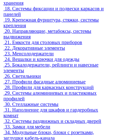
хранения
18.
Системы фиксации и подвески каркасов и
панелей
19.
Крепежная фурнитура, стяжки, системы
крепления
20.
Направляющие, метабоксы, системы
выдвижения
21.
Емкости для столовых приборов
22.
Декоративные элементы
23.
Менсолодержатели
24.
Вешалки и крючки для одежды
25.
Бокалодержатели, рейлинги и навесные
элементы
26.
Светильники
27.
Профили фасадные алюминиевые
28.
Профили для каркасных конструкций
29.
Системы алюминиевых и пластиковых
профилей
30.
Стеллажные системы
31.
Наполнение для шкафов и гардеробных
комнат
32.
Системы раздвижных и складных дверей
33.
Замки для мебели
34.
Модульные блоки, блоки с розетками,
заглушки кабель-канала