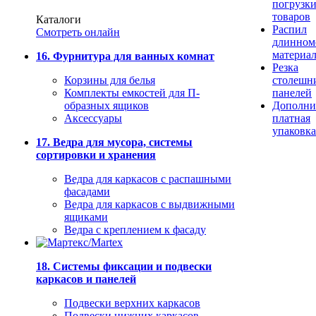
погрузк
товаров
Каталоги
Распил
Смотреть онлайн
длинном
материа
16. Фурнитура для ванных комнат
Резка
Корзины для белья
столешн
Комплекты емкостей для П-
панелей
образных ящиков
Дополни
Аксессуары
платная
упаковка
17. Ведра для мусора, системы
сортировки и хранения
Ведра для каркасов с распашными
фасадами
Ведра для каркасов с выдвижными
ящиками
Ведра с креплением к фасаду
18. Системы фиксации и подвески
каркасов и панелей
Подвески верхних каркасов
Подвески нижних каркасов