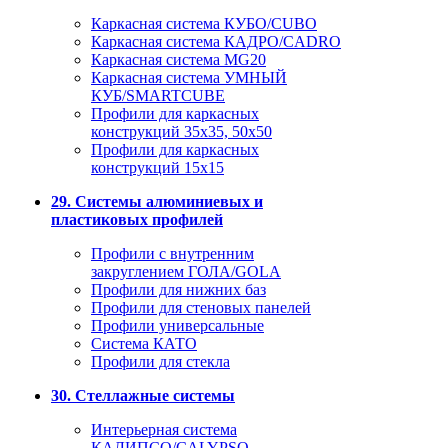
Каркасная система КУБО/CUBO
Каркасная система КАДРО/CADRO
Каркасная система MG20
Каркасная система УМНЫЙ
КУБ/SMARTCUBE
Профили для каркасных
конструкций 35x35, 50x50
Профили для каркасных
конструкций 15х15
29. Системы алюминиевых и
пластиковых профилей
Профили с внутренним
закруглением ГОЛА/GOLA
Профили для нижних баз
Профили для стеновых панелей
Профили универсальные
Система КАТО
Профили для стекла
30. Стеллажные системы
Интерьерная система
КАЛИПСО/CALYPSO