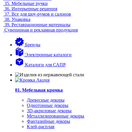
35.
Мебельные ручки
36.
Интерьерные решения
37.
Все для шоу-румов и салонов
38.
Упаковка
39.
Реставрационные материалы
Сувенирная и рекламная продукция
Бренды
Электронные каталоги
Каталоги для САПР
01. Мебельная кромка
Древесные декоры
Однотонные декоры
3D-акриловые декоры
Металлизированные декоры
Фантазийные декоры
Клей-расплав