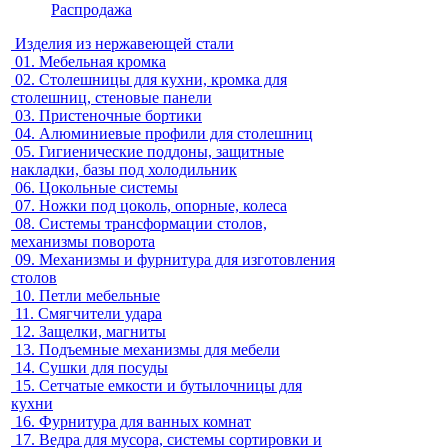
Распродажа
Изделия из нержавеющей стали
01.
Мебельная кромка
02.
Столешницы для кухни, кромка для
столешниц, стеновые панели
03.
Пристеночные бортики
04.
Алюминиевые профили для столешниц
05.
Гигиенические поддоны, защитные
накладки, базы под холодильник
06.
Цокольные системы
07.
Ножки под цоколь, опорные, колеса
08.
Системы трансформации столов,
механизмы поворота
09.
Механизмы и фурнитура для изготовления
столов
10.
Петли мебельные
11.
Смягчители удара
12.
Защелки, магниты
13.
Подъемные механизмы для мебели
14.
Сушки для посуды
15.
Сетчатые емкости и бутылочницы для
кухни
16.
Фурнитура для ванных комнат
17.
Ведра для мусора, системы сортировки и