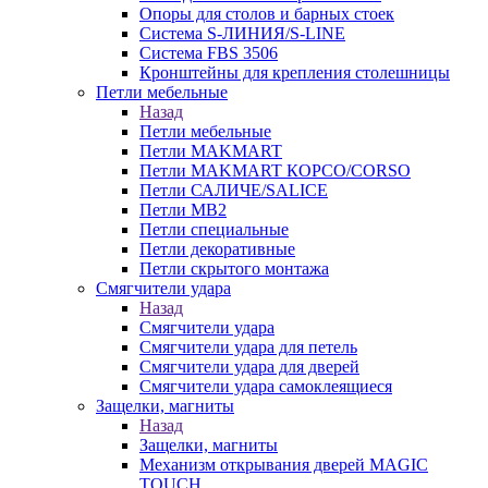
Опоры для столов и барных стоек
Система S-ЛИНИЯ/S-LINE
Система FBS 3506
Кронштейны для крепления столешницы
Петли мебельные
Назад
Петли мебельные
Петли MAKMART
Петли MAKMART КОРСО/CORSO
Петли САЛИЧЕ/SALICE
Петли MB2
Петли специальные
Петли декоративные
Петли скрытого монтажа
Смягчители удара
Назад
Смягчители удара
Смягчители удара для петель
Смягчители удара для дверей
Cмягчители удара самоклеящиеся
Защелки, магниты
Назад
Защелки, магниты
Механизм открывания дверей MAGIC
TOUCH