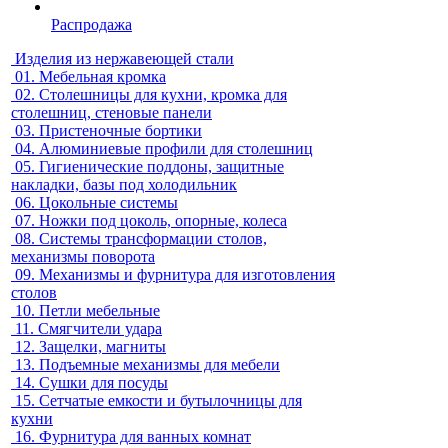
Распродажа
Изделия из нержавеющей стали
01.
Мебельная кромка
02.
Столешницы для кухни, кромка для
столешниц, стеновые панели
03.
Пристеночные бортики
04.
Алюминиевые профили для столешниц
05.
Гигиенические поддоны, защитные
накладки, базы под холодильник
06.
Цокольные системы
07.
Ножки под цоколь, опорные, колеса
08.
Системы трансформации столов,
механизмы поворота
09.
Механизмы и фурнитура для изготовления
столов
10.
Петли мебельные
11.
Смягчители удара
12.
Защелки, магниты
13.
Подъемные механизмы для мебели
14.
Сушки для посуды
15.
Сетчатые емкости и бутылочницы для
кухни
16.
Фурнитура для ванных комнат