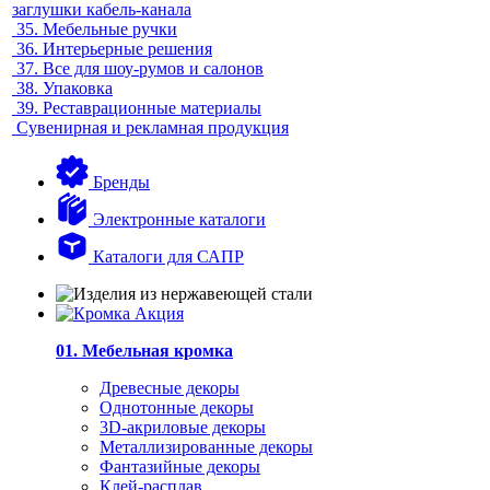
заглушки кабель-канала
35.
Мебельные ручки
36.
Интерьерные решения
37.
Все для шоу-румов и салонов
38.
Упаковка
39.
Реставрационные материалы
Сувенирная и рекламная продукция
Бренды
Электронные каталоги
Каталоги для САПР
01. Мебельная кромка
Древесные декоры
Однотонные декоры
3D-акриловые декоры
Металлизированные декоры
Фантазийные декоры
Клей-расплав