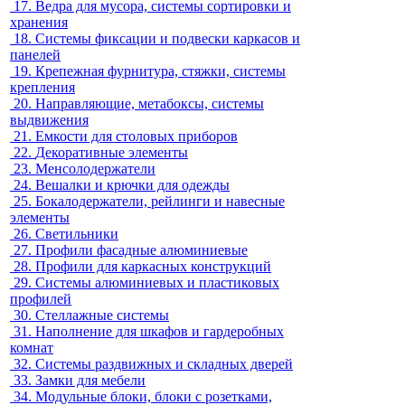
17.
Ведра для мусора, системы сортировки и
хранения
18.
Системы фиксации и подвески каркасов и
панелей
19.
Крепежная фурнитура, стяжки, системы
крепления
20.
Направляющие, метабоксы, системы
выдвижения
21.
Емкости для столовых приборов
22.
Декоративные элементы
23.
Менсолодержатели
24.
Вешалки и крючки для одежды
25.
Бокалодержатели, рейлинги и навесные
элементы
26.
Светильники
27.
Профили фасадные алюминиевые
28.
Профили для каркасных конструкций
29.
Системы алюминиевых и пластиковых
профилей
30.
Стеллажные системы
31.
Наполнение для шкафов и гардеробных
комнат
32.
Системы раздвижных и складных дверей
33.
Замки для мебели
34.
Модульные блоки, блоки с розетками,