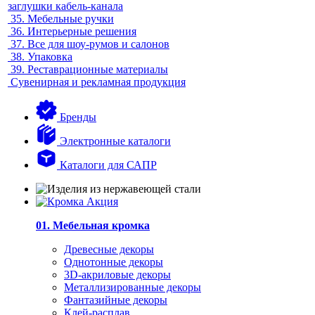
заглушки кабель-канала
35.
Мебельные ручки
36.
Интерьерные решения
37.
Все для шоу-румов и салонов
38.
Упаковка
39.
Реставрационные материалы
Сувенирная и рекламная продукция
Бренды
Электронные каталоги
Каталоги для САПР
01. Мебельная кромка
Древесные декоры
Однотонные декоры
3D-акриловые декоры
Металлизированные декоры
Фантазийные декоры
Клей-расплав