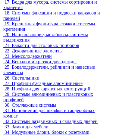
17.
Ведра для мусора, системы сортировки и
хранения
18.
Системы фиксации и подвески каркасов и
панелей
19.
Крепежная фурнитура, стяжки, системы
крепления
20.
Направляющие, метабоксы, системы
выдвижения
21.
Емкости для столовых приборов
22.
Декоративные элементы
23.
Менсолодержатели
24.
Вешалки и крючки для одежды
25.
Бокалодержатели, рейлинги и навесные
элементы
26.
Светильники
27.
Профили фасадные алюминиевые
28.
Профили для каркасных конструкций
29.
Системы алюминиевых и пластиковых
профилей
30.
Стеллажные системы
31.
Наполнение для шкафов и гардеробных
комнат
32.
Системы раздвижных и складных дверей
33.
Замки для мебели
34.
Модульные блоки, блоки с розетками,