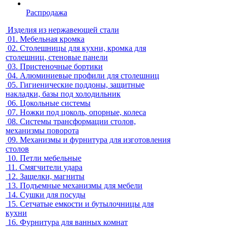
Распродажа
Изделия из нержавеющей стали
01.
Мебельная кромка
02.
Столешницы для кухни, кромка для
столешниц, стеновые панели
03.
Пристеночные бортики
04.
Алюминиевые профили для столешниц
05.
Гигиенические поддоны, защитные
накладки, базы под холодильник
06.
Цокольные системы
07.
Ножки под цоколь, опорные, колеса
08.
Системы трансформации столов,
механизмы поворота
09.
Механизмы и фурнитура для изготовления
столов
10.
Петли мебельные
11.
Смягчители удара
12.
Защелки, магниты
13.
Подъемные механизмы для мебели
14.
Сушки для посуды
15.
Сетчатые емкости и бутылочницы для
кухни
16.
Фурнитура для ванных комнат