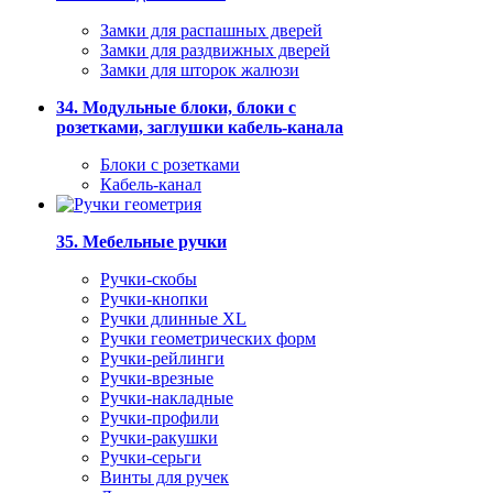
Замки для распашных дверей
Замки для раздвижных дверей
Замки для шторок жалюзи
34. Модульные блоки, блоки с
розетками, заглушки кабель-канала
Блоки с розетками
Кабель-канал
35. Мебельные ручки
Ручки-скобы
Ручки-кнопки
Ручки длинные XL
Ручки геометрических форм
Ручки-рейлинги
Ручки-врезные
Ручки-накладные
Ручки-профили
Ручки-ракушки
Ручки-серьги
Винты для ручек