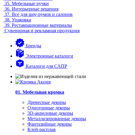
35.
Мебельные ручки
36.
Интерьерные решения
37.
Все для шоу-румов и салонов
38.
Упаковка
39.
Реставрационные материалы
Сувенирная и рекламная продукция
Бренды
Электронные каталоги
Каталоги для САПР
01. Мебельная кромка
Древесные декоры
Однотонные декоры
3D-акриловые декоры
Металлизированные декоры
Фантазийные декоры
Клей-расплав