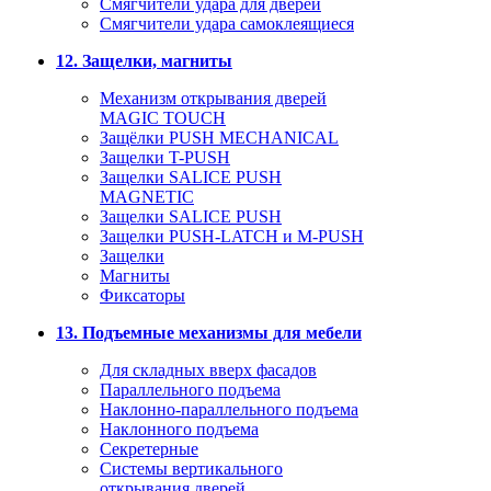
Смягчители удара для дверей
Cмягчители удара самоклеящиеся
12. Защелки, магниты
Механизм открывания дверей
MAGIC TOUCH
Защёлки PUSH MECHANICAL
Защелки T-PUSH
Защелки SALICE PUSH
MAGNETIC
Защелки SALICE PUSH
Защелки PUSH-LATCH и M-PUSH
Защелки
Магниты
Фиксаторы
13. Подъемные механизмы для мебели
Для складных вверх фасадов
Параллельного подъема
Наклонно-параллельного подъема
Наклонного подъема
Секретерные
Системы вертикального
открывания дверей