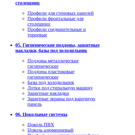
столешниц
Профили для стеновых панелей
Профили фронтальные для
столешниц
Профили соединительные и
торцевые
05. Гигиенические поддоны, защитные
накладки, базы под холодильник
Поддоны металлические
гигиенические
Поддоны пластиковые
гигиенические
Базы под холодильник
Лотки под стиральную машину
Защитные накладки
Защитные экраны под варочную
панель
06. Цокольные системы
Цоколь ПВХ
Цоколь алюминиевый