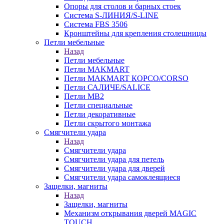
Опоры для столов и барных стоек
Система S-ЛИНИЯ/S-LINE
Система FBS 3506
Кронштейны для крепления столешницы
Петли мебельные
Назад
Петли мебельные
Петли MAKMART
Петли MAKMART КОРСО/CORSO
Петли САЛИЧЕ/SALICE
Петли MB2
Петли специальные
Петли декоративные
Петли скрытого монтажа
Смягчители удара
Назад
Смягчители удара
Смягчители удара для петель
Смягчители удара для дверей
Cмягчители удара самоклеящиеся
Защелки, магниты
Назад
Защелки, магниты
Механизм открывания дверей MAGIC
TOUCH