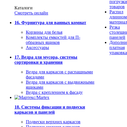
погрузк
товаров
Каталоги
Распил
Смотреть онлайн
длинном
материа
16. Фурнитура для ванных комнат
Резка
Корзины для белья
столешн
Комплекты емкостей для П-
панелей
образных ящиков
Дополни
Аксессуары
платная
упаковка
17. Ведра для мусора, системы
сортировки и хранения
Ведра для каркасов с распашными
фасадами
Ведра для каркасов с выдвижными
ящиками
Ведра с креплением к фасаду
18. Системы фиксации и подвески
каркасов и панелей
Подвески верхних каркасов
Подвески нижних каркасов