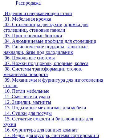
Распродажа
Изделия из нержавеющей стали
01.
Мебельная кромка
02.
Столешницы для кухни, кромка для
столешниц, стеновые панели
03.
Пристеночные бортики
04.
Алюминиевые профили для столешниц
05.
Гигиенические поддоны, защитные
накладки, базы под холодильник
06.
Цокольные системы
07.
Ножки под цоколь, опорные, колеса
08.
Системы трансформации столов,
механизмы поворота
09.
Механизмы и фурнитура для изготовления
столов
10.
Петли мебельные
11.
Смягчители удара
12.
Защелки, магниты
13.
Подъемные механизмы для мебели
14.
Сушки для посуды
15.
Сетчатые емкости и бутылочницы для
кухни
16.
Фурнитура для ванных комнат
17.
Ведра для мусора, системы сортировки и