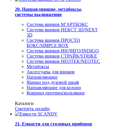
20. Направляющие, метабоксы,
системы выдвижения
Система ящиков М’АРТБОКС
Система ящиков НЕКСТ 3D/NEXT
3D
Система ящиков ПРОСТО
БОКС/SIMPLE BOX
Система ящиков ИНДИГО/INDIGO
Система ящиков СТРАЙК/STRIKE
Система ящиков НЕОТЕК/NEOTEC
Метабоксы
Аксессуары для ящиков
Направляющие
Ящики под духовой шкаф
Направляющие для колонн
Коврики противоскользящие
Каталоги
Смотреть онлайн
21. Емкости для столовых приборов