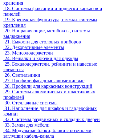
хранения
18.
Системы фиксации и подвески каркасов и
панелей
19.
Крепежная фурнитура, стяжки, системы
крепления
20.
Направляющие, метабоксы, системы
выдвижения
21.
Емкости для столовых приборов
22.
Декоративные элементы
23.
Менсолодержатели
24.
Вешалки и крючки для одежды
25.
Бокалодержатели, рейлинги и навесные
элементы
26.
Светильники
27.
Профили фасадные алюминиевые
28.
Профили для каркасных конструкций
29.
Системы алюминиевых и пластиковых
профилей
30.
Стеллажные системы
31.
Наполнение для шкафов и гардеробных
комнат
32.
Системы раздвижных и складных дверей
33.
Замки для мебели
34.
Модульные блоки, блоки с розетками,
заглушки кабель-канала