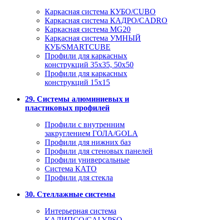
Каркасная система КУБО/CUBO
Каркасная система КАДРО/CADRO
Каркасная система MG20
Каркасная система УМНЫЙ
КУБ/SMARTCUBE
Профили для каркасных
конструкций 35x35, 50x50
Профили для каркасных
конструкций 15х15
29. Системы алюминиевых и
пластиковых профилей
Профили с внутренним
закруглением ГОЛА/GOLA
Профили для нижних баз
Профили для стеновых панелей
Профили универсальные
Система КАТО
Профили для стекла
30. Стеллажные системы
Интерьерная система
КАЛИПСО/CALYPSO