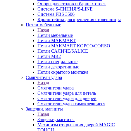
Опоры для столов и барных стоек
Система S-ЛИНИЯ/S-LINE
Система FBS 3506
Кронштейны для крепления столешницы
Петли мебельные
Назад
Петли мебельные
Петли MAKMART
Петли MAKMART КОРСО/CORSO
Петли САЛИЧЕ/SALICE
Петли MB2
Петли специальные
Петли декоративные
Петли скрытого монтажа
Смягчители удара
Назад
Смягчители удара
Смягчители удара для петель
Смягчители удара для дверей
Cмягчители удара самоклеящиеся
Защелки, магниты
Назад
Защелки, магниты
Механизм открывания дверей MAGIC
TOUCH