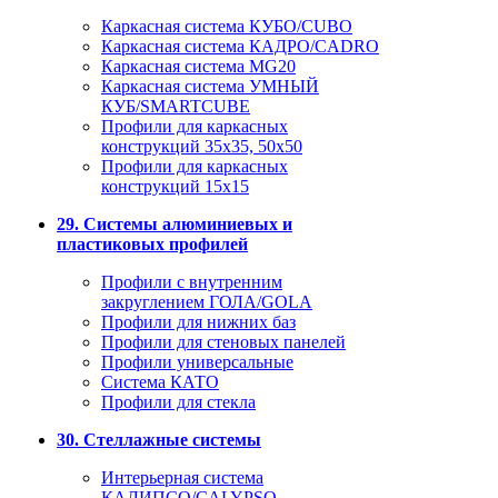
Каркасная система КУБО/CUBO
Каркасная система КАДРО/CADRO
Каркасная система MG20
Каркасная система УМНЫЙ
КУБ/SMARTCUBE
Профили для каркасных
конструкций 35x35, 50x50
Профили для каркасных
конструкций 15х15
29. Системы алюминиевых и
пластиковых профилей
Профили с внутренним
закруглением ГОЛА/GOLA
Профили для нижних баз
Профили для стеновых панелей
Профили универсальные
Система КАТО
Профили для стекла
30. Стеллажные системы
Интерьерная система
КАЛИПСО/CALYPSO