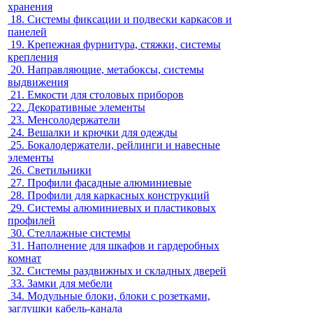
хранения
18.
Системы фиксации и подвески каркасов и
панелей
19.
Крепежная фурнитура, стяжки, системы
крепления
20.
Направляющие, метабоксы, системы
выдвижения
21.
Емкости для столовых приборов
22.
Декоративные элементы
23.
Менсолодержатели
24.
Вешалки и крючки для одежды
25.
Бокалодержатели, рейлинги и навесные
элементы
26.
Светильники
27.
Профили фасадные алюминиевые
28.
Профили для каркасных конструкций
29.
Системы алюминиевых и пластиковых
профилей
30.
Стеллажные системы
31.
Наполнение для шкафов и гардеробных
комнат
32.
Системы раздвижных и складных дверей
33.
Замки для мебели
34.
Модульные блоки, блоки с розетками,
заглушки кабель-канала