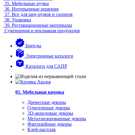
35.
Мебельные ручки
36.
Интерьерные решения
37.
Все для шоу-румов и салонов
38.
Упаковка
39.
Реставрационные материалы
Сувенирная и рекламная продукция
Бренды
Электронные каталоги
Каталоги для САПР
01. Мебельная кромка
Древесные декоры
Однотонные декоры
3D-акриловые декоры
Металлизированные декоры
Фантазийные декоры
Клей-расплав