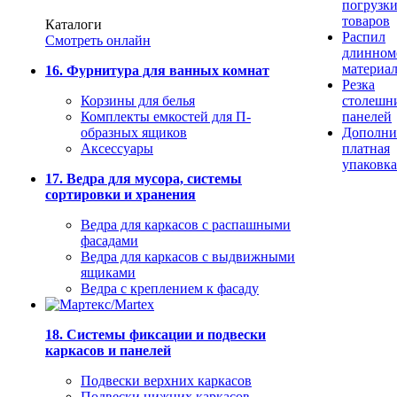
погрузк
товаров
Каталоги
Распил
Смотреть онлайн
длинном
материа
16. Фурнитура для ванных комнат
Резка
Корзины для белья
столешн
Комплекты емкостей для П-
панелей
образных ящиков
Дополни
Аксессуары
платная
упаковка
17. Ведра для мусора, системы
сортировки и хранения
Ведра для каркасов с распашными
фасадами
Ведра для каркасов с выдвижными
ящиками
Ведра с креплением к фасаду
18. Системы фиксации и подвески
каркасов и панелей
Подвески верхних каркасов
Подвески нижних каркасов