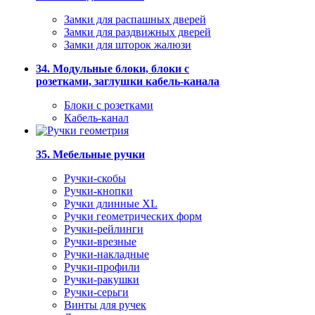
Замки для распашных дверей
Замки для раздвижных дверей
Замки для шторок жалюзи
34. Модульные блоки, блоки с
розетками, заглушки кабель-канала
Блоки с розетками
Кабель-канал
35. Мебельные ручки
Ручки-скобы
Ручки-кнопки
Ручки длинные XL
Ручки геометрических форм
Ручки-рейлинги
Ручки-врезные
Ручки-накладные
Ручки-профили
Ручки-ракушки
Ручки-серьги
Винты для ручек