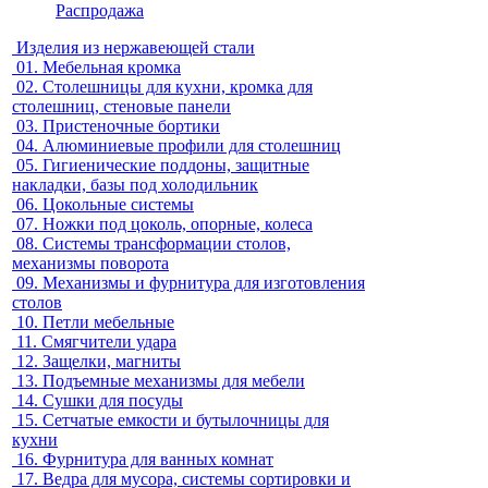
Распродажа
Изделия из нержавеющей стали
01.
Мебельная кромка
02.
Столешницы для кухни, кромка для
столешниц, стеновые панели
03.
Пристеночные бортики
04.
Алюминиевые профили для столешниц
05.
Гигиенические поддоны, защитные
накладки, базы под холодильник
06.
Цокольные системы
07.
Ножки под цоколь, опорные, колеса
08.
Системы трансформации столов,
механизмы поворота
09.
Механизмы и фурнитура для изготовления
столов
10.
Петли мебельные
11.
Смягчители удара
12.
Защелки, магниты
13.
Подъемные механизмы для мебели
14.
Сушки для посуды
15.
Сетчатые емкости и бутылочницы для
кухни
16.
Фурнитура для ванных комнат
17.
Ведра для мусора, системы сортировки и