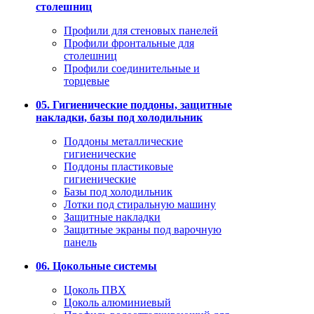
столешниц
Профили для стеновых панелей
Профили фронтальные для
столешниц
Профили соединительные и
торцевые
05. Гигиенические поддоны, защитные
накладки, базы под холодильник
Поддоны металлические
гигиенические
Поддоны пластиковые
гигиенические
Базы под холодильник
Лотки под стиральную машину
Защитные накладки
Защитные экраны под варочную
панель
06. Цокольные системы
Цоколь ПВХ
Цоколь алюминиевый