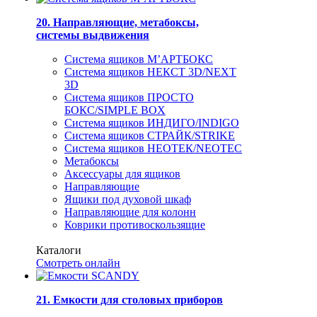
20. Направляющие, метабоксы,
системы выдвижения
Система ящиков М’АРТБОКС
Система ящиков НЕКСТ 3D/NEXT
3D
Система ящиков ПРОСТО
БОКС/SIMPLE BOX
Система ящиков ИНДИГО/INDIGO
Система ящиков СТРАЙК/STRIKE
Система ящиков НЕОТЕК/NEOTEC
Метабоксы
Аксессуары для ящиков
Направляющие
Ящики под духовой шкаф
Направляющие для колонн
Коврики противоскользящие
Каталоги
Смотреть онлайн
21. Емкости для столовых приборов