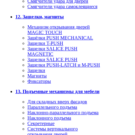
Смягчители удара для дверей
Cмягчители удара самоклеящиеся
12. Защелки, магниты
Механизм открывания дверей
MAGIC TOUCH
Защёлки PUSH MECHANICAL
Защелки T-PUSH
Защелки SALICE PUSH
MAGNETIC
Защелки SALICE PUSH
Защелки PUSH-LATCH и M-PUSH
Защелки
Магниты
Фиксаторы
13. Подъемные механизмы для мебели
Для складных вверх фасадов
Параллельного подъема
Наклонно-параллельного подъема
Наклонного подъема
Секретерные
Системы вертикального
открывания дверей