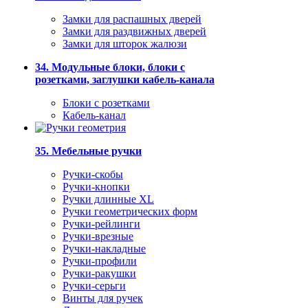
Замки для распашных дверей
Замки для раздвижных дверей
Замки для шторок жалюзи
34. Модульные блоки, блоки с
розетками, заглушки кабель-канала
Блоки с розетками
Кабель-канал
35. Мебельные ручки
Ручки-скобы
Ручки-кнопки
Ручки длинные XL
Ручки геометрических форм
Ручки-рейлинги
Ручки-врезные
Ручки-накладные
Ручки-профили
Ручки-ракушки
Ручки-серьги
Винты для ручек