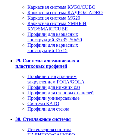
Каркасная система КУБО/CUBO
Каркасная система КАДРО/CADRO
Каркасная система MG20
Каркасная система УМНЫЙ
КУБ/SMARTCUBE
Профили для каркасных
конструкций 35x35, 50x50
Профили для каркасных
конструкций 15х15
29. Системы алюминиевых и
пластиковых профилей
Профили с внутренним
закруглением ГОЛА/GOLA
Профили для нижних баз
Профили для стеновых панелей
Профили универсальные
Система КАТО
Профили для стекла
30. Стеллажные системы
Интерьерная система
КАЛИПСО/CALYPSO