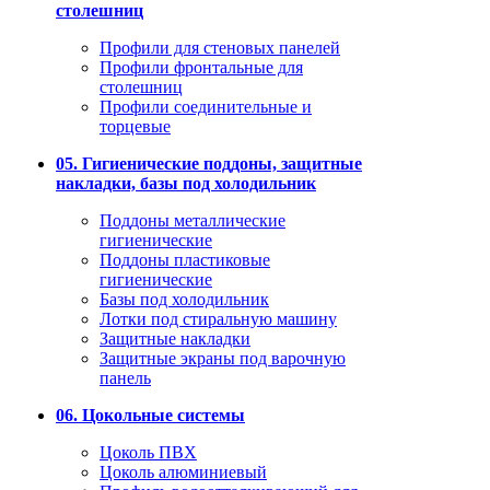
столешниц
Профили для стеновых панелей
Профили фронтальные для
столешниц
Профили соединительные и
торцевые
05. Гигиенические поддоны, защитные
накладки, базы под холодильник
Поддоны металлические
гигиенические
Поддоны пластиковые
гигиенические
Базы под холодильник
Лотки под стиральную машину
Защитные накладки
Защитные экраны под варочную
панель
06. Цокольные системы
Цоколь ПВХ
Цоколь алюминиевый