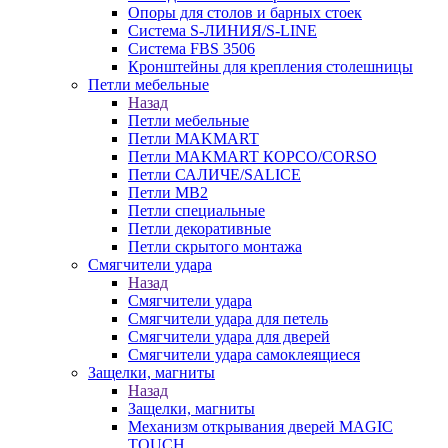
Опоры для столов и барных стоек
Система S-ЛИНИЯ/S-LINE
Система FBS 3506
Кронштейны для крепления столешницы
Петли мебельные
Назад
Петли мебельные
Петли MAKMART
Петли MAKMART КОРСО/CORSO
Петли САЛИЧЕ/SALICE
Петли MB2
Петли специальные
Петли декоративные
Петли скрытого монтажа
Смягчители удара
Назад
Смягчители удара
Смягчители удара для петель
Смягчители удара для дверей
Cмягчители удара самоклеящиеся
Защелки, магниты
Назад
Защелки, магниты
Механизм открывания дверей MAGIC
TOUCH