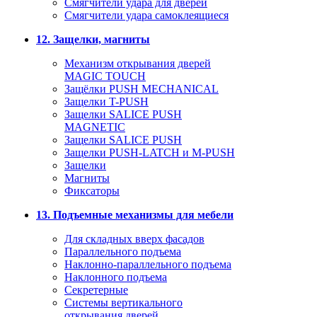
Смягчители удара для дверей
Cмягчители удара самоклеящиеся
12. Защелки, магниты
Механизм открывания дверей
MAGIC TOUCH
Защёлки PUSH MECHANICAL
Защелки T-PUSH
Защелки SALICE PUSH
MAGNETIC
Защелки SALICE PUSH
Защелки PUSH-LATCH и M-PUSH
Защелки
Магниты
Фиксаторы
13. Подъемные механизмы для мебели
Для складных вверх фасадов
Параллельного подъема
Наклонно-параллельного подъема
Наклонного подъема
Секретерные
Системы вертикального
открывания дверей