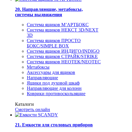
20. Направляющие, метабоксы,
системы выдвижения
Система ящиков М’АРТБОКС
Система ящиков НЕКСТ 3D/NEXT
3D
Система ящиков ПРОСТО
БОКС/SIMPLE BOX
Система ящиков ИНДИГО/INDIGO
Система ящиков СТРАЙК/STRIKE
Система ящиков НЕОТЕК/NEOTEC
Метабоксы
Аксессуары для ящиков
Направляющие
Ящики под духовой шкаф
Направляющие для колонн
Коврики противоскользящие
Каталоги
Смотреть онлайн
21. Емкости для столовых приборов