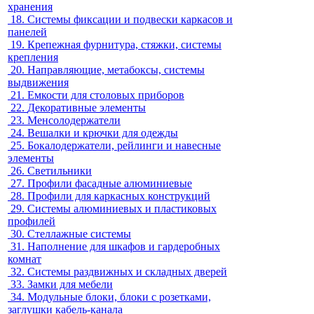
хранения
18.
Системы фиксации и подвески каркасов и
панелей
19.
Крепежная фурнитура, стяжки, системы
крепления
20.
Направляющие, метабоксы, системы
выдвижения
21.
Емкости для столовых приборов
22.
Декоративные элементы
23.
Менсолодержатели
24.
Вешалки и крючки для одежды
25.
Бокалодержатели, рейлинги и навесные
элементы
26.
Светильники
27.
Профили фасадные алюминиевые
28.
Профили для каркасных конструкций
29.
Системы алюминиевых и пластиковых
профилей
30.
Стеллажные системы
31.
Наполнение для шкафов и гардеробных
комнат
32.
Системы раздвижных и складных дверей
33.
Замки для мебели
34.
Модульные блоки, блоки с розетками,
заглушки кабель-канала