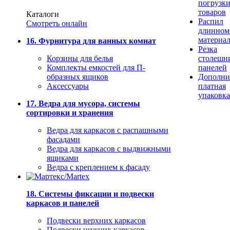
погрузк
товаров
Каталоги
Распил
Смотреть онлайн
длинном
материа
16. Фурнитура для ванных комнат
Резка
Корзины для белья
столешн
Комплекты емкостей для П-
панелей
образных ящиков
Дополни
Аксессуары
платная
упаковка
17. Ведра для мусора, системы
сортировки и хранения
Ведра для каркасов с распашными
фасадами
Ведра для каркасов с выдвижными
ящиками
Ведра с креплением к фасаду
18. Системы фиксации и подвески
каркасов и панелей
Подвески верхних каркасов
Подвески нижних каркасов