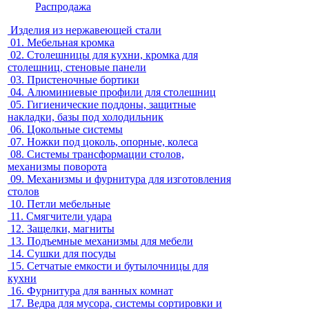
Распродажа
Изделия из нержавеющей стали
01.
Мебельная кромка
02.
Столешницы для кухни, кромка для
столешниц, стеновые панели
03.
Пристеночные бортики
04.
Алюминиевые профили для столешниц
05.
Гигиенические поддоны, защитные
накладки, базы под холодильник
06.
Цокольные системы
07.
Ножки под цоколь, опорные, колеса
08.
Системы трансформации столов,
механизмы поворота
09.
Механизмы и фурнитура для изготовления
столов
10.
Петли мебельные
11.
Смягчители удара
12.
Защелки, магниты
13.
Подъемные механизмы для мебели
14.
Сушки для посуды
15.
Сетчатые емкости и бутылочницы для
кухни
16.
Фурнитура для ванных комнат
17.
Ведра для мусора, системы сортировки и