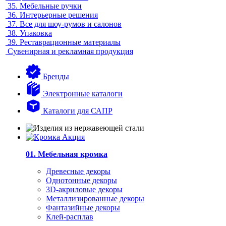
35.
Мебельные ручки
36.
Интерьерные решения
37.
Все для шоу-румов и салонов
38.
Упаковка
39.
Реставрационные материалы
Сувенирная и рекламная продукция
Бренды
Электронные каталоги
Каталоги для САПР
01. Мебельная кромка
Древесные декоры
Однотонные декоры
3D-акриловые декоры
Металлизированные декоры
Фантазийные декоры
Клей-расплав