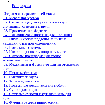
Распродажа
Изделия из нержавеющей стали
01.
Мебельная кромка
02.
Столешницы для кухни, кромка для
столешниц, стеновые панели
03.
Пристеночные бортики
04.
Алюминиевые профили для столешниц
05.
Гигиенические поддоны, защитные
накладки, базы под холодильник
06.
Цокольные системы
07.
Ножки под цоколь, опорные, колеса
08.
Системы трансформации столов,
механизмы поворота
09.
Механизмы и фурнитура для изготовления
столов
10.
Петли мебельные
11.
Смягчители удара
12.
Защелки, магниты
13.
Подъемные механизмы для мебели
14.
Сушки для посуды
15.
Сетчатые емкости и бутылочницы для
кухни
16.
Фурнитура для ванных комнат