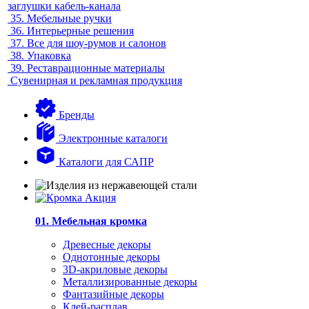
заглушки кабель-канала
35.
Мебельные ручки
36.
Интерьерные решения
37.
Все для шоу-румов и салонов
38.
Упаковка
39.
Реставрационные материалы
Сувенирная и рекламная продукция
Бренды
Электронные каталоги
Каталоги для САПР
01. Мебельная кромка
Древесные декоры
Однотонные декоры
3D-акриловые декоры
Металлизированные декоры
Фантазийные декоры
Клей-расплав