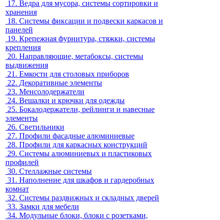
17.
Ведра для мусора, системы сортировки и
хранения
18.
Системы фиксации и подвески каркасов и
панелей
19.
Крепежная фурнитура, стяжки, системы
крепления
20.
Направляющие, метабоксы, системы
выдвижения
21.
Емкости для столовых приборов
22.
Декоративные элементы
23.
Менсолодержатели
24.
Вешалки и крючки для одежды
25.
Бокалодержатели, рейлинги и навесные
элементы
26.
Светильники
27.
Профили фасадные алюминиевые
28.
Профили для каркасных конструкций
29.
Системы алюминиевых и пластиковых
профилей
30.
Стеллажные системы
31.
Наполнение для шкафов и гардеробных
комнат
32.
Системы раздвижных и складных дверей
33.
Замки для мебели
34.
Модульные блоки, блоки с розетками,