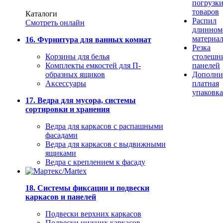
погрузк
товаров
Каталоги
Распил
Смотреть онлайн
длинном
материа
16. Фурнитура для ванных комнат
Резка
Корзины для белья
столешн
Комплекты емкостей для П-
панелей
образных ящиков
Дополни
Аксессуары
платная
упаковка
17. Ведра для мусора, системы
сортировки и хранения
Ведра для каркасов с распашными
фасадами
Ведра для каркасов с выдвижными
ящиками
Ведра с креплением к фасаду
18. Системы фиксации и подвески
каркасов и панелей
Подвески верхних каркасов
Подвески нижних каркасов