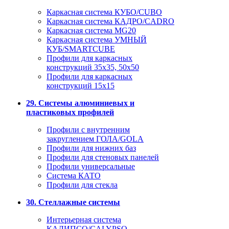
Каркасная система КУБО/CUBO
Каркасная система КАДРО/CADRO
Каркасная система MG20
Каркасная система УМНЫЙ
КУБ/SMARTCUBE
Профили для каркасных
конструкций 35x35, 50x50
Профили для каркасных
конструкций 15х15
29. Системы алюминиевых и
пластиковых профилей
Профили с внутренним
закруглением ГОЛА/GOLA
Профили для нижних баз
Профили для стеновых панелей
Профили универсальные
Система КАТО
Профили для стекла
30. Стеллажные системы
Интерьерная система
КАЛИПСО/CALYPSO