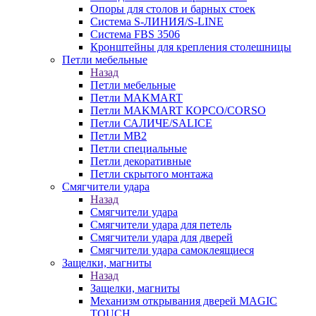
Опоры для столов и барных стоек
Система S-ЛИНИЯ/S-LINE
Система FBS 3506
Кронштейны для крепления столешницы
Петли мебельные
Назад
Петли мебельные
Петли MAKMART
Петли MAKMART КОРСО/CORSO
Петли САЛИЧЕ/SALICE
Петли MB2
Петли специальные
Петли декоративные
Петли скрытого монтажа
Смягчители удара
Назад
Смягчители удара
Смягчители удара для петель
Смягчители удара для дверей
Cмягчители удара самоклеящиеся
Защелки, магниты
Назад
Защелки, магниты
Механизм открывания дверей MAGIC
TOUCH