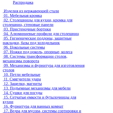
Распродажа
Изделия из нержавеющей стали
01.
Мебельная кромка
02.
Столешницы для кухни, кромка для
столешниц, стеновые панели
03.
Пристеночные бортики
04.
Алюминиевые профили для столешниц
05.
Гигиенические поддоны, защитные
накладки, базы под холодильник
06.
Цокольные системы
07.
Ножки под цоколь, опорные, колеса
08.
Системы трансформации столов,
механизмы поворота
09.
Механизмы и фурнитура для изготовления
столов
10.
Петли мебельные
11.
Смягчители удара
12.
Защелки, магниты
13.
Подъемные механизмы для мебели
14.
Сушки для посуды
15.
Сетчатые емкости и бутылочницы для
кухни
16.
Фурнитура для ванных комнат
17.
Ведра для мусора, системы сортировки и