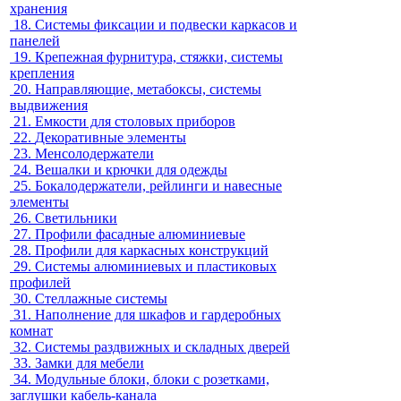
хранения
18.
Системы фиксации и подвески каркасов и
панелей
19.
Крепежная фурнитура, стяжки, системы
крепления
20.
Направляющие, метабоксы, системы
выдвижения
21.
Емкости для столовых приборов
22.
Декоративные элементы
23.
Менсолодержатели
24.
Вешалки и крючки для одежды
25.
Бокалодержатели, рейлинги и навесные
элементы
26.
Светильники
27.
Профили фасадные алюминиевые
28.
Профили для каркасных конструкций
29.
Системы алюминиевых и пластиковых
профилей
30.
Стеллажные системы
31.
Наполнение для шкафов и гардеробных
комнат
32.
Системы раздвижных и складных дверей
33.
Замки для мебели
34.
Модульные блоки, блоки с розетками,
заглушки кабель-канала