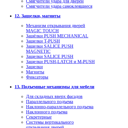
Смягчители удара для дверей
Cмягчители удара самоклеящиеся
12. Защелки, магниты
Механизм открывания дверей
MAGIC TOUCH
Защёлки PUSH MECHANICAL
Защелки T-PUSH
Защелки SALICE PUSH
MAGNETIC
Защелки SALICE PUSH
Защелки PUSH-LATCH и M-PUSH
Защелки
Магниты
Фиксаторы
13. Подъемные механизмы для мебели
Для складных вверх фасадов
Параллельного подъема
Наклонно-параллельного подъема
Наклонного подъема
Секретерные
Системы вертикального
открывания дверей