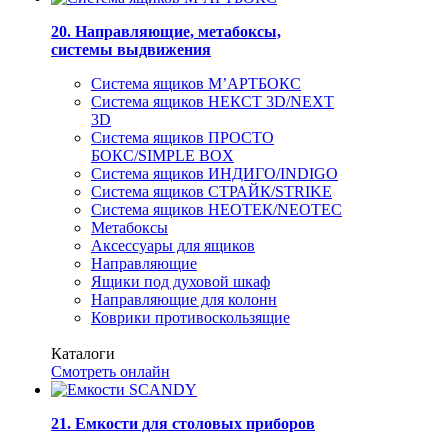
20. Направляющие, метабоксы,
системы выдвижения
Система ящиков М’АРТБОКС
Система ящиков НЕКСТ 3D/NEXT
3D
Система ящиков ПРОСТО
БОКС/SIMPLE BOX
Система ящиков ИНДИГО/INDIGO
Система ящиков СТРАЙК/STRIKE
Система ящиков НЕОТЕК/NEOTEC
Метабоксы
Аксессуары для ящиков
Направляющие
Ящики под духовой шкаф
Направляющие для колонн
Коврики противоскользящие
Каталоги
Смотреть онлайн
21. Емкости для столовых приборов