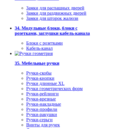
Замки для распашных дверей
Замки для раздвижных дверей
Замки для шторок жалюзи
34. Модульные блоки, блоки с
розетками, заглушки кабель-канала
Блоки с розетками
Кабель-канал
35. Мебельные ручки
Ручки-скобы
Ручки-кнопки
Ручки длинные XL
Ручки геометрических форм
Ручки-рейлинги
Ручки-врезные
Ручки-накладные
Ручки-профили
Ручки-ракушки
Ручки-серьги
Винты для ручек