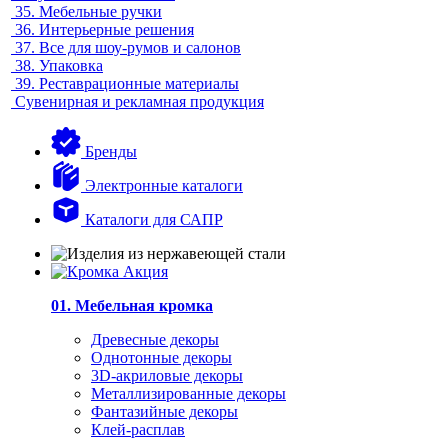
35.
Мебельные ручки
36.
Интерьерные решения
37.
Все для шоу-румов и салонов
38.
Упаковка
39.
Реставрационные материалы
Сувенирная и рекламная продукция
Бренды
Электронные каталоги
Каталоги для САПР
01. Мебельная кромка
Древесные декоры
Однотонные декоры
3D-акриловые декоры
Металлизированные декоры
Фантазийные декоры
Клей-расплав