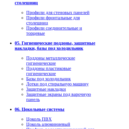
столешниц
Профили для стеновых панелей
Профили фронтальные для
столешниц
Профили соединительные и
торцевые
05. Гигиенические поддоны, защитные
накладки, базы под холодильник
Поддоны металлические
гигиенические
Поддоны пластиковые
гигиенические
Базы под холодильник
Лотки под стиральную машину
Защитные накладки
Защитные экраны под варочную
панель
06. Цокольные системы
Цоколь ПВХ
Цоколь алюминиевый