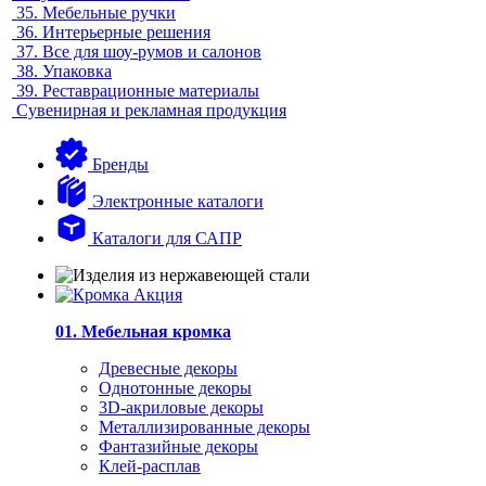
35.
Мебельные ручки
36.
Интерьерные решения
37.
Все для шоу-румов и салонов
38.
Упаковка
39.
Реставрационные материалы
Сувенирная и рекламная продукция
Бренды
Электронные каталоги
Каталоги для САПР
01. Мебельная кромка
Древесные декоры
Однотонные декоры
3D-акриловые декоры
Металлизированные декоры
Фантазийные декоры
Клей-расплав