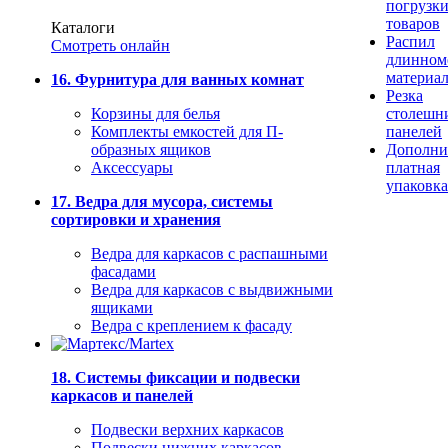
погрузк
товаров
Каталоги
Распил
Смотреть онлайн
длинном
материа
16. Фурнитура для ванных комнат
Резка
Корзины для белья
столешн
Комплекты емкостей для П-
панелей
образных ящиков
Дополни
Аксессуары
платная
упаковка
17. Ведра для мусора, системы
сортировки и хранения
Ведра для каркасов с распашными
фасадами
Ведра для каркасов с выдвижными
ящиками
Ведра с креплением к фасаду
18. Системы фиксации и подвески
каркасов и панелей
Подвески верхних каркасов
Подвески нижних каркасов