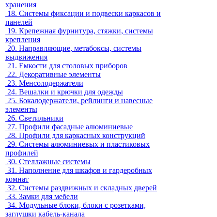
хранения
18.
Системы фиксации и подвески каркасов и
панелей
19.
Крепежная фурнитура, стяжки, системы
крепления
20.
Направляющие, метабоксы, системы
выдвижения
21.
Емкости для столовых приборов
22.
Декоративные элементы
23.
Менсолодержатели
24.
Вешалки и крючки для одежды
25.
Бокалодержатели, рейлинги и навесные
элементы
26.
Светильники
27.
Профили фасадные алюминиевые
28.
Профили для каркасных конструкций
29.
Системы алюминиевых и пластиковых
профилей
30.
Стеллажные системы
31.
Наполнение для шкафов и гардеробных
комнат
32.
Системы раздвижных и складных дверей
33.
Замки для мебели
34.
Модульные блоки, блоки с розетками,
заглушки кабель-канала