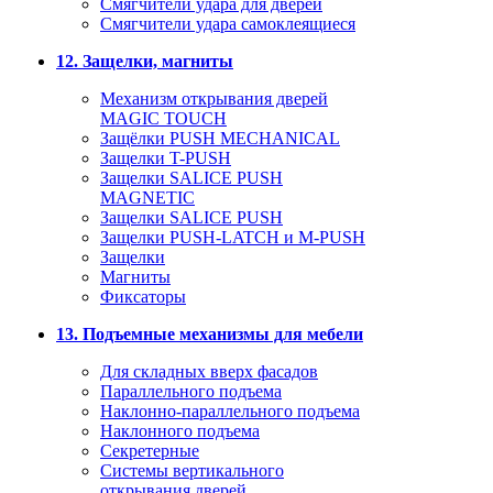
Смягчители удара для дверей
Cмягчители удара самоклеящиеся
12. Защелки, магниты
Механизм открывания дверей
MAGIC TOUCH
Защёлки PUSH MECHANICAL
Защелки T-PUSH
Защелки SALICE PUSH
MAGNETIC
Защелки SALICE PUSH
Защелки PUSH-LATCH и M-PUSH
Защелки
Магниты
Фиксаторы
13. Подъемные механизмы для мебели
Для складных вверх фасадов
Параллельного подъема
Наклонно-параллельного подъема
Наклонного подъема
Секретерные
Системы вертикального
открывания дверей