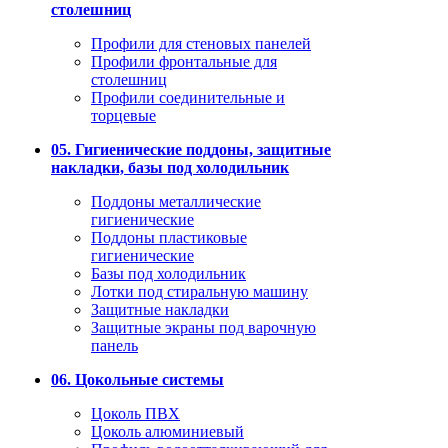
столешниц
Профили для стеновых панелей
Профили фронтальные для
столешниц
Профили соединительные и
торцевые
05. Гигиенические поддоны, защитные
накладки, базы под холодильник
Поддоны металлические
гигиенические
Поддоны пластиковые
гигиенические
Базы под холодильник
Лотки под стиральную машину
Защитные накладки
Защитные экраны под варочную
панель
06. Цокольные системы
Цоколь ПВХ
Цоколь алюминиевый