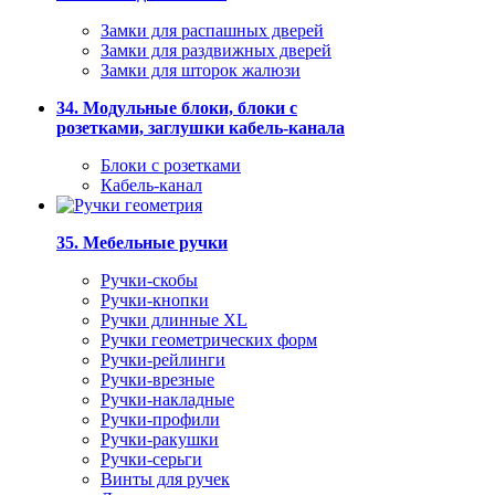
Замки для распашных дверей
Замки для раздвижных дверей
Замки для шторок жалюзи
34. Модульные блоки, блоки с
розетками, заглушки кабель-канала
Блоки с розетками
Кабель-канал
35. Мебельные ручки
Ручки-скобы
Ручки-кнопки
Ручки длинные XL
Ручки геометрических форм
Ручки-рейлинги
Ручки-врезные
Ручки-накладные
Ручки-профили
Ручки-ракушки
Ручки-серьги
Винты для ручек