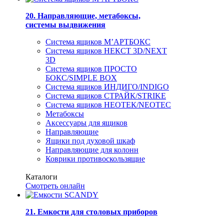
20. Направляющие, метабоксы,
системы выдвижения
Система ящиков М’АРТБОКС
Система ящиков НЕКСТ 3D/NEXT
3D
Система ящиков ПРОСТО
БОКС/SIMPLE BOX
Система ящиков ИНДИГО/INDIGO
Система ящиков СТРАЙК/STRIKE
Система ящиков НЕОТЕК/NEOTEC
Метабоксы
Аксессуары для ящиков
Направляющие
Ящики под духовой шкаф
Направляющие для колонн
Коврики противоскользящие
Каталоги
Смотреть онлайн
21. Емкости для столовых приборов