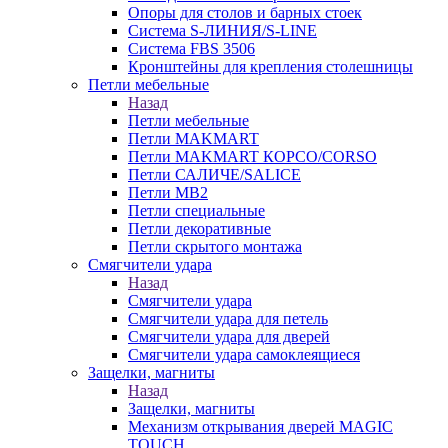
Опоры для столов и барных стоек
Система S-ЛИНИЯ/S-LINE
Система FBS 3506
Кронштейны для крепления столешницы
Петли мебельные
Назад
Петли мебельные
Петли MAKMART
Петли MAKMART КОРСО/CORSO
Петли САЛИЧЕ/SALICE
Петли MB2
Петли специальные
Петли декоративные
Петли скрытого монтажа
Смягчители удара
Назад
Смягчители удара
Смягчители удара для петель
Смягчители удара для дверей
Cмягчители удара самоклеящиеся
Защелки, магниты
Назад
Защелки, магниты
Механизм открывания дверей MAGIC
TOUCH