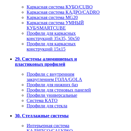
Каркасная система КУБО/CUBO
Каркасная система КАДРО/CADRO
Каркасная система MG20
Каркасная система УМНЫЙ
КУБ/SMARTCUBE
Профили для каркасных
конструкций 35x35, 50x50
Профили для каркасных
конструкций 15х15
29. Системы алюминиевых и
пластиковых профилей
Профили с внутренним
закруглением ГОЛА/GOLA
Профили для нижних баз
Профили для стеновых панелей
Профили универсальные
Система КАТО
Профили для стекла
30. Стеллажные системы
Интерьерная система
КАЛИПСО/CALYPSO