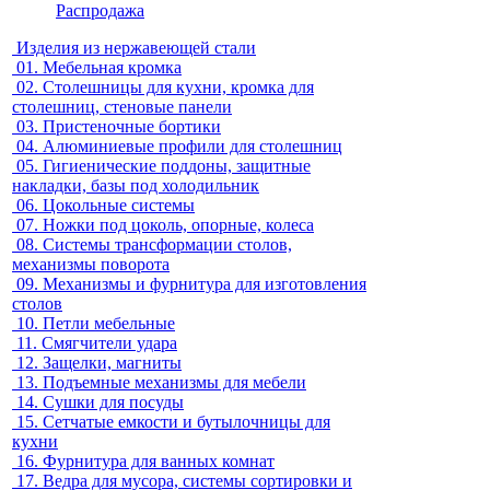
Распродажа
Изделия из нержавеющей стали
01.
Мебельная кромка
02.
Столешницы для кухни, кромка для
столешниц, стеновые панели
03.
Пристеночные бортики
04.
Алюминиевые профили для столешниц
05.
Гигиенические поддоны, защитные
накладки, базы под холодильник
06.
Цокольные системы
07.
Ножки под цоколь, опорные, колеса
08.
Системы трансформации столов,
механизмы поворота
09.
Механизмы и фурнитура для изготовления
столов
10.
Петли мебельные
11.
Смягчители удара
12.
Защелки, магниты
13.
Подъемные механизмы для мебели
14.
Сушки для посуды
15.
Сетчатые емкости и бутылочницы для
кухни
16.
Фурнитура для ванных комнат
17.
Ведра для мусора, системы сортировки и