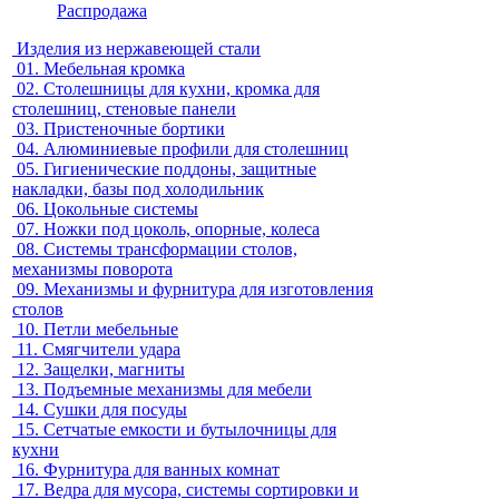
Распродажа
Изделия из нержавеющей стали
01.
Мебельная кромка
02.
Столешницы для кухни, кромка для
столешниц, стеновые панели
03.
Пристеночные бортики
04.
Алюминиевые профили для столешниц
05.
Гигиенические поддоны, защитные
накладки, базы под холодильник
06.
Цокольные системы
07.
Ножки под цоколь, опорные, колеса
08.
Системы трансформации столов,
механизмы поворота
09.
Механизмы и фурнитура для изготовления
столов
10.
Петли мебельные
11.
Смягчители удара
12.
Защелки, магниты
13.
Подъемные механизмы для мебели
14.
Сушки для посуды
15.
Сетчатые емкости и бутылочницы для
кухни
16.
Фурнитура для ванных комнат
17.
Ведра для мусора, системы сортировки и