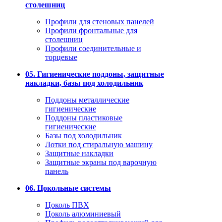
столешниц
Профили для стеновых панелей
Профили фронтальные для
столешниц
Профили соединительные и
торцевые
05. Гигиенические поддоны, защитные
накладки, базы под холодильник
Поддоны металлические
гигиенические
Поддоны пластиковые
гигиенические
Базы под холодильник
Лотки под стиральную машину
Защитные накладки
Защитные экраны под варочную
панель
06. Цокольные системы
Цоколь ПВХ
Цоколь алюминиевый