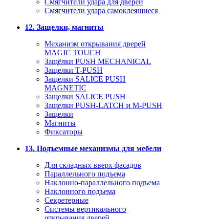
Смягчители удара для дверей
Cмягчители удара самоклеящиеся
12. Защелки, магниты
Механизм открывания дверей
MAGIC TOUCH
Защёлки PUSH MECHANICAL
Защелки T-PUSH
Защелки SALICE PUSH
MAGNETIC
Защелки SALICE PUSH
Защелки PUSH-LATCH и M-PUSH
Защелки
Магниты
Фиксаторы
13. Подъемные механизмы для мебели
Для складных вверх фасадов
Параллельного подъема
Наклонно-параллельного подъема
Наклонного подъема
Секретерные
Системы вертикального
открывания дверей