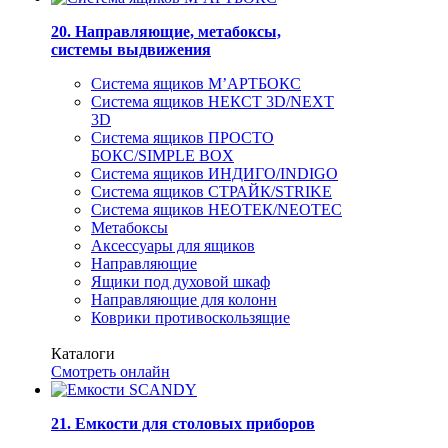
20. Направляющие, метабоксы,
системы выдвижения
Система ящиков М’АРТБОКС
Система ящиков НЕКСТ 3D/NEXT
3D
Система ящиков ПРОСТО
БОКС/SIMPLE BOX
Система ящиков ИНДИГО/INDIGO
Система ящиков СТРАЙК/STRIKE
Система ящиков НЕОТЕК/NEOTEC
Метабоксы
Аксессуары для ящиков
Направляющие
Ящики под духовой шкаф
Направляющие для колонн
Коврики противоскользящие
Каталоги
Смотреть онлайн
21. Емкости для столовых приборов