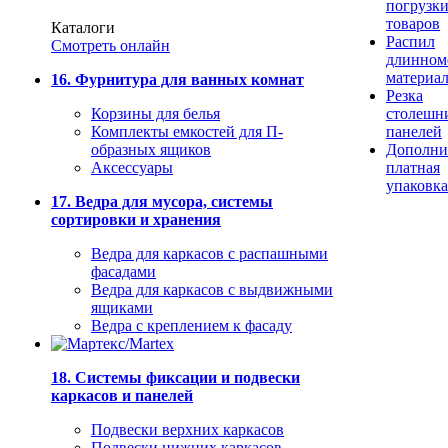
погрузк
товаров
Каталоги
Распил
Смотреть онлайн
длинном
материа
16. Фурнитура для ванных комнат
Резка
Корзины для белья
столешн
Комплекты емкостей для П-
панелей
образных ящиков
Дополни
Аксессуары
платная
упаковка
17. Ведра для мусора, системы
сортировки и хранения
Ведра для каркасов с распашными
фасадами
Ведра для каркасов с выдвижными
ящиками
Ведра с креплением к фасаду
18. Системы фиксации и подвески
каркасов и панелей
Подвески верхних каркасов
Подвески нижних каркасов