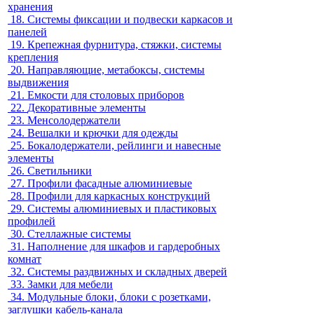
хранения
18.
Системы фиксации и подвески каркасов и
панелей
19.
Крепежная фурнитура, стяжки, системы
крепления
20.
Направляющие, метабоксы, системы
выдвижения
21.
Емкости для столовых приборов
22.
Декоративные элементы
23.
Менсолодержатели
24.
Вешалки и крючки для одежды
25.
Бокалодержатели, рейлинги и навесные
элементы
26.
Светильники
27.
Профили фасадные алюминиевые
28.
Профили для каркасных конструкций
29.
Системы алюминиевых и пластиковых
профилей
30.
Стеллажные системы
31.
Наполнение для шкафов и гардеробных
комнат
32.
Системы раздвижных и складных дверей
33.
Замки для мебели
34.
Модульные блоки, блоки с розетками,
заглушки кабель-канала