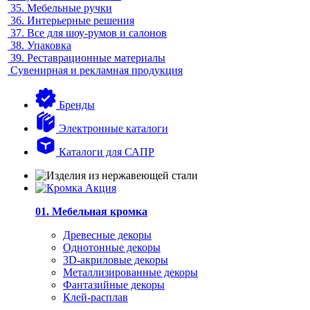
35.
Мебельные ручки
36.
Интерьерные решения
37.
Все для шоу-румов и салонов
38.
Упаковка
39.
Реставрационные материалы
Сувенирная и рекламная продукция
Бренды
Электронные каталоги
Каталоги для САПР
01. Мебельная кромка
Древесные декоры
Однотонные декоры
3D-акриловые декоры
Металлизированные декоры
Фантазийные декоры
Клей-расплав