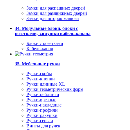
Замки для распашных дверей
Замки для раздвижных дверей
Замки для шторок жалюзи
34. Модульные блоки, блоки с
розетками, заглушки кабель-канала
Блоки с розетками
Кабель-канал
35. Мебельные ручки
Ручки-скобы
Ручки-кнопки
Ручки длинные XL
Ручки геометрических форм
Ручки-рейлинги
Ручки-врезные
Ручки-накладные
Ручки-профили
Ручки-ракушки
Ручки-серьги
Винты для ручек