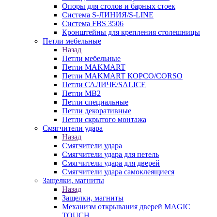
Опоры для столов и барных стоек
Система S-ЛИНИЯ/S-LINE
Система FBS 3506
Кронштейны для крепления столешницы
Петли мебельные
Назад
Петли мебельные
Петли MAKMART
Петли MAKMART КОРСО/CORSO
Петли САЛИЧЕ/SALICE
Петли MB2
Петли специальные
Петли декоративные
Петли скрытого монтажа
Смягчители удара
Назад
Смягчители удара
Смягчители удара для петель
Смягчители удара для дверей
Cмягчители удара самоклеящиеся
Защелки, магниты
Назад
Защелки, магниты
Механизм открывания дверей MAGIC
TOUCH