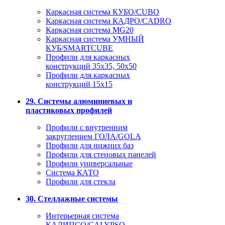
Каркасная система КУБО/CUBO
Каркасная система КАДРО/CADRO
Каркасная система MG20
Каркасная система УМНЫЙ
КУБ/SMARTCUBE
Профили для каркасных
конструкций 35x35, 50x50
Профили для каркасных
конструкций 15х15
29. Системы алюминиевых и
пластиковых профилей
Профили с внутренним
закруглением ГОЛА/GOLA
Профили для нижних баз
Профили для стеновых панелей
Профили универсальные
Система КАТО
Профили для стекла
30. Стеллажные системы
Интерьерная система
КАЛИПСО/CALYPSO