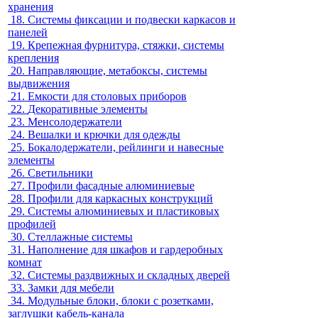
хранения
18.
Системы фиксации и подвески каркасов и
панелей
19.
Крепежная фурнитура, стяжки, системы
крепления
20.
Направляющие, метабоксы, системы
выдвижения
21.
Емкости для столовых приборов
22.
Декоративные элементы
23.
Менсолодержатели
24.
Вешалки и крючки для одежды
25.
Бокалодержатели, рейлинги и навесные
элементы
26.
Светильники
27.
Профили фасадные алюминиевые
28.
Профили для каркасных конструкций
29.
Системы алюминиевых и пластиковых
профилей
30.
Стеллажные системы
31.
Наполнение для шкафов и гардеробных
комнат
32.
Системы раздвижных и складных дверей
33.
Замки для мебели
34.
Модульные блоки, блоки с розетками,
заглушки кабель-канала