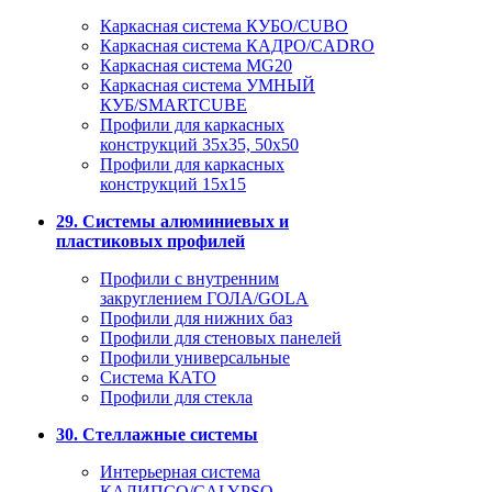
Каркасная система КУБО/CUBO
Каркасная система КАДРО/CADRO
Каркасная система MG20
Каркасная система УМНЫЙ
КУБ/SMARTCUBE
Профили для каркасных
конструкций 35x35, 50x50
Профили для каркасных
конструкций 15х15
29. Системы алюминиевых и
пластиковых профилей
Профили с внутренним
закруглением ГОЛА/GOLA
Профили для нижних баз
Профили для стеновых панелей
Профили универсальные
Система КАТО
Профили для стекла
30. Стеллажные системы
Интерьерная система
КАЛИПСО/CALYPSO