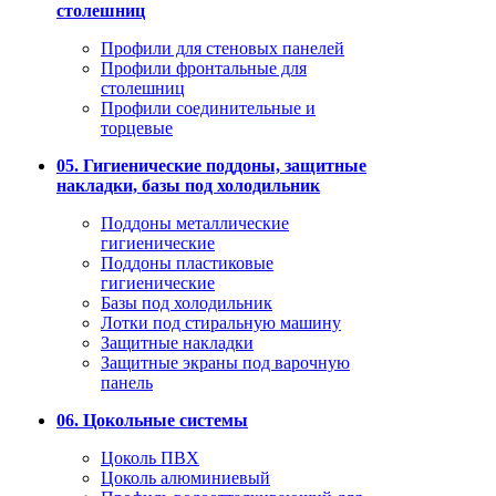
столешниц
Профили для стеновых панелей
Профили фронтальные для
столешниц
Профили соединительные и
торцевые
05. Гигиенические поддоны, защитные
накладки, базы под холодильник
Поддоны металлические
гигиенические
Поддоны пластиковые
гигиенические
Базы под холодильник
Лотки под стиральную машину
Защитные накладки
Защитные экраны под варочную
панель
06. Цокольные системы
Цоколь ПВХ
Цоколь алюминиевый