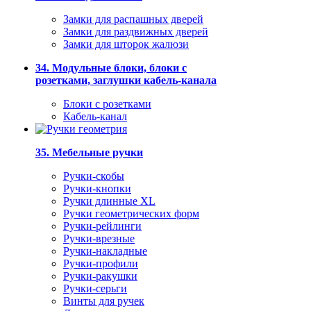
Замки для распашных дверей
Замки для раздвижных дверей
Замки для шторок жалюзи
34. Модульные блоки, блоки с
розетками, заглушки кабель-канала
Блоки с розетками
Кабель-канал
35. Мебельные ручки
Ручки-скобы
Ручки-кнопки
Ручки длинные XL
Ручки геометрических форм
Ручки-рейлинги
Ручки-врезные
Ручки-накладные
Ручки-профили
Ручки-ракушки
Ручки-серьги
Винты для ручек