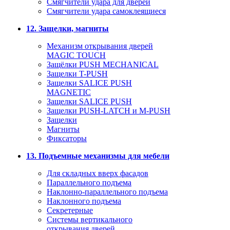
Смягчители удара для дверей
Cмягчители удара самоклеящиеся
12. Защелки, магниты
Механизм открывания дверей
MAGIC TOUCH
Защёлки PUSH MECHANICAL
Защелки T-PUSH
Защелки SALICE PUSH
MAGNETIC
Защелки SALICE PUSH
Защелки PUSH-LATCH и M-PUSH
Защелки
Магниты
Фиксаторы
13. Подъемные механизмы для мебели
Для складных вверх фасадов
Параллельного подъема
Наклонно-параллельного подъема
Наклонного подъема
Секретерные
Системы вертикального
открывания дверей