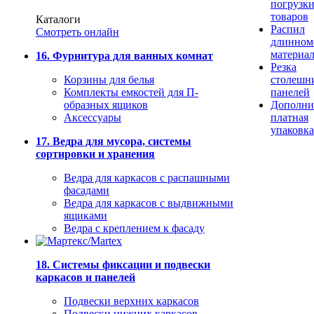
погрузк
товаров
Каталоги
Распил
Смотреть онлайн
длинном
материа
16. Фурнитура для ванных комнат
Резка
Корзины для белья
столешн
Комплекты емкостей для П-
панелей
образных ящиков
Дополни
Аксессуары
платная
упаковка
17. Ведра для мусора, системы
сортировки и хранения
Ведра для каркасов с распашными
фасадами
Ведра для каркасов с выдвижными
ящиками
Ведра с креплением к фасаду
18. Системы фиксации и подвески
каркасов и панелей
Подвески верхних каркасов
Подвески нижних каркасов