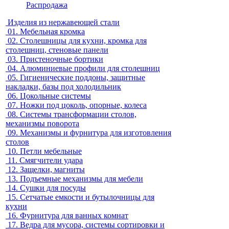
Распродажа
Изделия из нержавеющей стали
01.
Мебельная кромка
02.
Столешницы для кухни, кромка для
столешниц, стеновые панели
03.
Пристеночные бортики
04.
Алюминиевые профили для столешниц
05.
Гигиенические поддоны, защитные
накладки, базы под холодильник
06.
Цокольные системы
07.
Ножки под цоколь, опорные, колеса
08.
Системы трансформации столов,
механизмы поворота
09.
Механизмы и фурнитура для изготовления
столов
10.
Петли мебельные
11.
Смягчители удара
12.
Защелки, магниты
13.
Подъемные механизмы для мебели
14.
Сушки для посуды
15.
Сетчатые емкости и бутылочницы для
кухни
16.
Фурнитура для ванных комнат
17.
Ведра для мусора, системы сортировки и