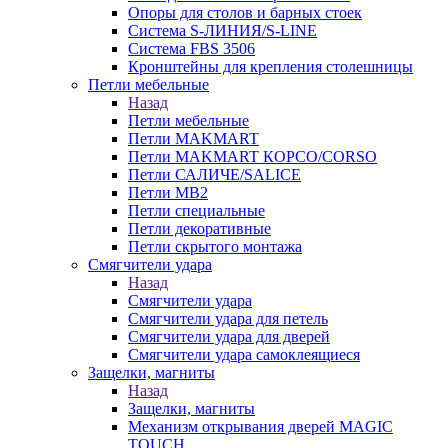
Опоры для столов и барных стоек
Система S-ЛИНИЯ/S-LINE
Система FBS 3506
Кронштейны для крепления столешницы
Петли мебельные
Назад
Петли мебельные
Петли MAKMART
Петли MAKMART КОРСО/CORSO
Петли САЛИЧЕ/SALICE
Петли MB2
Петли специальные
Петли декоративные
Петли скрытого монтажа
Смягчители удара
Назад
Смягчители удара
Смягчители удара для петель
Смягчители удара для дверей
Cмягчители удара самоклеящиеся
Защелки, магниты
Назад
Защелки, магниты
Механизм открывания дверей MAGIC
TOUCH