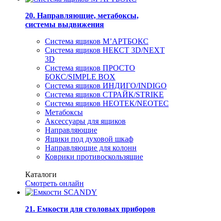
20. Направляющие, метабоксы,
системы выдвижения
Система ящиков М’АРТБОКС
Система ящиков НЕКСТ 3D/NEXT
3D
Система ящиков ПРОСТО
БОКС/SIMPLE BOX
Система ящиков ИНДИГО/INDIGO
Система ящиков СТРАЙК/STRIKE
Система ящиков НЕОТЕК/NEOTEC
Метабоксы
Аксессуары для ящиков
Направляющие
Ящики под духовой шкаф
Направляющие для колонн
Коврики противоскользящие
Каталоги
Смотреть онлайн
21. Емкости для столовых приборов