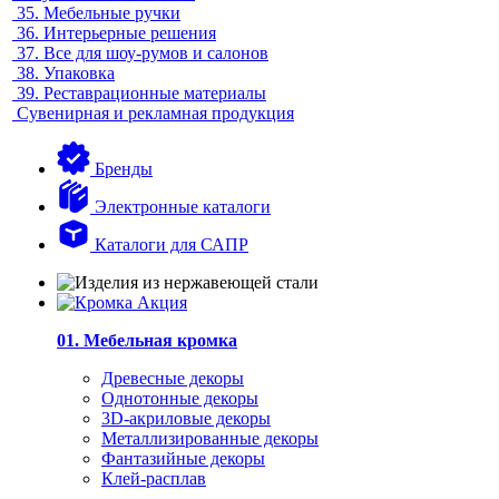
35.
Мебельные ручки
36.
Интерьерные решения
37.
Все для шоу-румов и салонов
38.
Упаковка
39.
Реставрационные материалы
Сувенирная и рекламная продукция
Бренды
Электронные каталоги
Каталоги для САПР
01. Мебельная кромка
Древесные декоры
Однотонные декоры
3D-акриловые декоры
Металлизированные декоры
Фантазийные декоры
Клей-расплав