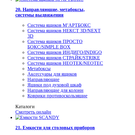
20. Направляющие, метабоксы,
системы выдвижения
Система ящиков М’АРТБОКС
Система ящиков НЕКСТ 3D/NEXT
3D
Система ящиков ПРОСТО
БОКС/SIMPLE BOX
Система ящиков ИНДИГО/INDIGO
Система ящиков СТРАЙК/STRIKE
Система ящиков НЕОТЕК/NEOTEC
Метабоксы
Аксессуары для ящиков
Направляющие
Ящики под духовой шкаф
Направляющие для колонн
Коврики противоскользящие
Каталоги
Смотреть онлайн
21. Емкости для столовых приборов