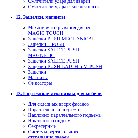
Смягчители удара для дверей
Cмягчители удара самоклеящиеся
12. Защелки, магниты
Механизм открывания дверей
MAGIC TOUCH
Защёлки PUSH MECHANICAL
Защелки T-PUSH
Защелки SALICE PUSH
MAGNETIC
Защелки SALICE PUSH
Защелки PUSH-LATCH и M-PUSH
Защелки
Магниты
Фиксаторы
13. Подъемные механизмы для мебели
Для складных вверх фасадов
Параллельного подъема
Наклонно-параллельного подъема
Наклонного подъема
Секретерные
Системы вертикального
открывания дверей