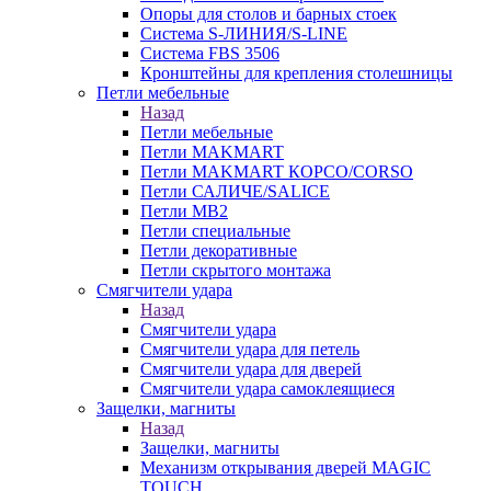
Опоры для столов и барных стоек
Система S-ЛИНИЯ/S-LINE
Система FBS 3506
Кронштейны для крепления столешницы
Петли мебельные
Назад
Петли мебельные
Петли MAKMART
Петли MAKMART КОРСО/CORSO
Петли САЛИЧЕ/SALICE
Петли MB2
Петли специальные
Петли декоративные
Петли скрытого монтажа
Смягчители удара
Назад
Смягчители удара
Смягчители удара для петель
Смягчители удара для дверей
Cмягчители удара самоклеящиеся
Защелки, магниты
Назад
Защелки, магниты
Механизм открывания дверей MAGIC
TOUCH