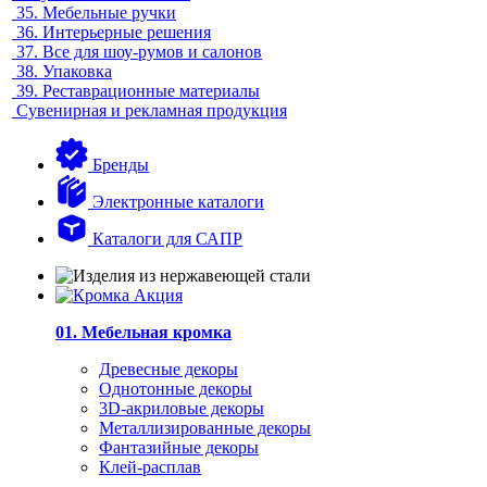
35.
Мебельные ручки
36.
Интерьерные решения
37.
Все для шоу-румов и салонов
38.
Упаковка
39.
Реставрационные материалы
Сувенирная и рекламная продукция
Бренды
Электронные каталоги
Каталоги для САПР
01. Мебельная кромка
Древесные декоры
Однотонные декоры
3D-акриловые декоры
Металлизированные декоры
Фантазийные декоры
Клей-расплав