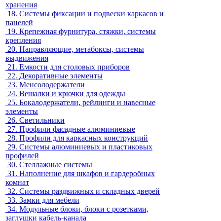
хранения
18.
Системы фиксации и подвески каркасов и
панелей
19.
Крепежная фурнитура, стяжки, системы
крепления
20.
Направляющие, метабоксы, системы
выдвижения
21.
Емкости для столовых приборов
22.
Декоративные элементы
23.
Менсолодержатели
24.
Вешалки и крючки для одежды
25.
Бокалодержатели, рейлинги и навесные
элементы
26.
Светильники
27.
Профили фасадные алюминиевые
28.
Профили для каркасных конструкций
29.
Системы алюминиевых и пластиковых
профилей
30.
Стеллажные системы
31.
Наполнение для шкафов и гардеробных
комнат
32.
Системы раздвижных и складных дверей
33.
Замки для мебели
34.
Модульные блоки, блоки с розетками,
заглушки кабель-канала