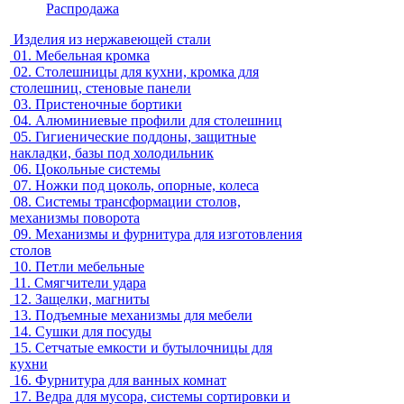
Распродажа
Изделия из нержавеющей стали
01.
Мебельная кромка
02.
Столешницы для кухни, кромка для
столешниц, стеновые панели
03.
Пристеночные бортики
04.
Алюминиевые профили для столешниц
05.
Гигиенические поддоны, защитные
накладки, базы под холодильник
06.
Цокольные системы
07.
Ножки под цоколь, опорные, колеса
08.
Системы трансформации столов,
механизмы поворота
09.
Механизмы и фурнитура для изготовления
столов
10.
Петли мебельные
11.
Смягчители удара
12.
Защелки, магниты
13.
Подъемные механизмы для мебели
14.
Сушки для посуды
15.
Сетчатые емкости и бутылочницы для
кухни
16.
Фурнитура для ванных комнат
17.
Ведра для мусора, системы сортировки и