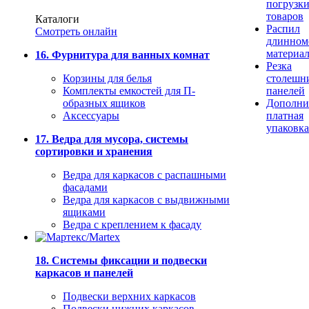
погрузк
товаров
Каталоги
Распил
Смотреть онлайн
длинном
материа
16. Фурнитура для ванных комнат
Резка
Корзины для белья
столешн
Комплекты емкостей для П-
панелей
образных ящиков
Дополни
Аксессуары
платная
упаковка
17. Ведра для мусора, системы
сортировки и хранения
Ведра для каркасов с распашными
фасадами
Ведра для каркасов с выдвижными
ящиками
Ведра с креплением к фасаду
18. Системы фиксации и подвески
каркасов и панелей
Подвески верхних каркасов
Подвески нижних каркасов