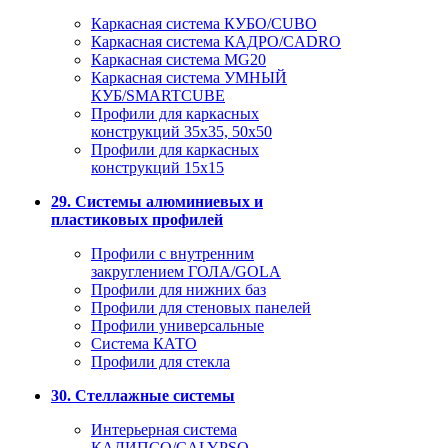
Каркасная система КУБО/CUBO
Каркасная система КАДРО/CADRO
Каркасная система MG20
Каркасная система УМНЫЙ
КУБ/SMARTCUBE
Профили для каркасных
конструкций 35x35, 50x50
Профили для каркасных
конструкций 15х15
29. Системы алюминиевых и
пластиковых профилей
Профили с внутренним
закруглением ГОЛА/GOLA
Профили для нижних баз
Профили для стеновых панелей
Профили универсальные
Система КАТО
Профили для стекла
30. Стеллажные системы
Интерьерная система
КАЛИПСО/CALYPSO