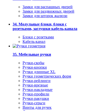
Замки для распашных дверей
Замки для раздвижных дверей
Замки для шторок жалюзи
34. Модульные блоки, блоки с
розетками, заглушки кабель-канала
Блоки с розетками
Кабель-канал
35. Мебельные ручки
Ручки-скобы
Ручки-кнопки
Ручки длинные XL
Ручки геометрических форм
Ручки-рейлинги
Ручки-врезные
Ручки-накладные
Ручки-профили
Ручки-ракушки
Ручки-серьги
Винты для ручек