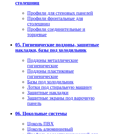
столешниц
Профили для стеновых панелей
Профили фронтальные для
столешниц
Профили соединительные и
торцевые
05. Гигиенические поддоны, защитные
накладки, базы под холодильник
Поддоны металлические
гигиенические
Поддоны пластиковые
гигиенические
Базы под холодильник
Лотки под стиральную машину
Защитные накладки
Защитные экраны под варочную
панель
06. Цокольные системы
Цоколь ПВХ
Цоколь алюминиевый