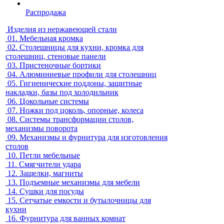
Распродажа
Изделия из нержавеющей стали
01.
Мебельная кромка
02.
Столешницы для кухни, кромка для
столешниц, стеновые панели
03.
Пристеночные бортики
04.
Алюминиевые профили для столешниц
05.
Гигиенические поддоны, защитные
накладки, базы под холодильник
06.
Цокольные системы
07.
Ножки под цоколь, опорные, колеса
08.
Системы трансформации столов,
механизмы поворота
09.
Механизмы и фурнитура для изготовления
столов
10.
Петли мебельные
11.
Смягчители удара
12.
Защелки, магниты
13.
Подъемные механизмы для мебели
14.
Сушки для посуды
15.
Сетчатые емкости и бутылочницы для
кухни
16.
Фурнитура для ванных комнат