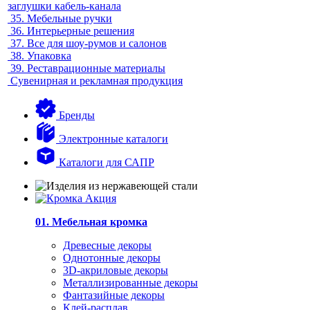
заглушки кабель-канала
35.
Мебельные ручки
36.
Интерьерные решения
37.
Все для шоу-румов и салонов
38.
Упаковка
39.
Реставрационные материалы
Сувенирная и рекламная продукция
Бренды
Электронные каталоги
Каталоги для САПР
01. Мебельная кромка
Древесные декоры
Однотонные декоры
3D-акриловые декоры
Металлизированные декоры
Фантазийные декоры
Клей-расплав