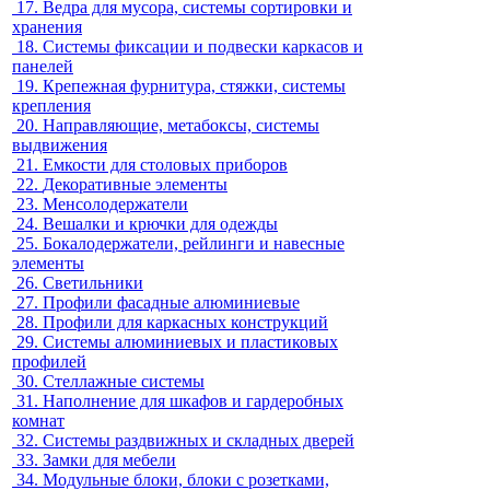
17.
Ведра для мусора, системы сортировки и
хранения
18.
Системы фиксации и подвески каркасов и
панелей
19.
Крепежная фурнитура, стяжки, системы
крепления
20.
Направляющие, метабоксы, системы
выдвижения
21.
Емкости для столовых приборов
22.
Декоративные элементы
23.
Менсолодержатели
24.
Вешалки и крючки для одежды
25.
Бокалодержатели, рейлинги и навесные
элементы
26.
Светильники
27.
Профили фасадные алюминиевые
28.
Профили для каркасных конструкций
29.
Системы алюминиевых и пластиковых
профилей
30.
Стеллажные системы
31.
Наполнение для шкафов и гардеробных
комнат
32.
Системы раздвижных и складных дверей
33.
Замки для мебели
34.
Модульные блоки, блоки с розетками,