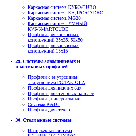
Каркасная система КУБО/CUBO
Каркасная система КАДРО/CADRO
Каркасная система MG20
Каркасная система УМНЫЙ
КУБ/SMARTCUBE
Профили для каркасных
конструкций 35x35, 50x50
Профили для каркасных
конструкций 15х15
29. Системы алюминиевых и
пластиковых профилей
Профили с внутренним
закруглением ГОЛА/GOLA
Профили для нижних баз
Профили для стеновых панелей
Профили универсальные
Система КАТО
Профили для стекла
30. Стеллажные системы
Интерьерная система
КАЛИПСО/CALYPSO