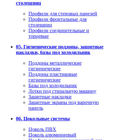
столешниц
Профили для стеновых панелей
Профили фронтальные для
столешниц
Профили соединительные и
торцевые
05. Гигиенические поддоны, защитные
накладки, базы под холодильник
Поддоны металлические
гигиенические
Поддоны пластиковые
гигиенические
Базы под холодильник
Лотки под стиральную машину
Защитные накладки
Защитные экраны под варочную
панель
06. Цокольные системы
Цоколь ПВХ
Цоколь алюминиевый