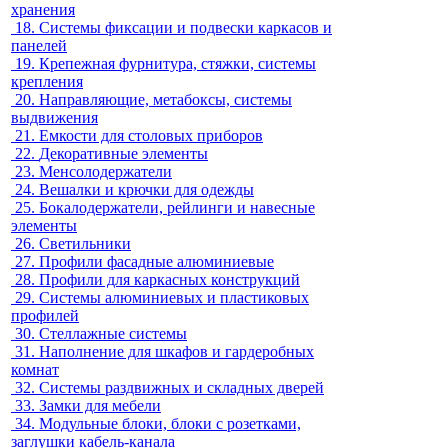
хранения
18.
Системы фиксации и подвески каркасов и
панелей
19.
Крепежная фурнитура, стяжки, системы
крепления
20.
Направляющие, метабоксы, системы
выдвижения
21.
Емкости для столовых приборов
22.
Декоративные элементы
23.
Менсолодержатели
24.
Вешалки и крючки для одежды
25.
Бокалодержатели, рейлинги и навесные
элементы
26.
Светильники
27.
Профили фасадные алюминиевые
28.
Профили для каркасных конструкций
29.
Системы алюминиевых и пластиковых
профилей
30.
Стеллажные системы
31.
Наполнение для шкафов и гардеробных
комнат
32.
Системы раздвижных и складных дверей
33.
Замки для мебели
34.
Модульные блоки, блоки с розетками,
заглушки кабель-канала