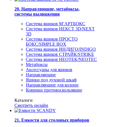
20. Направляющие, метабоксы,
системы выдвижения
Система ящиков М’АРТБОКС
Система ящиков НЕКСТ 3D/NEXT
3D
Система ящиков ПРОСТО
БОКС/SIMPLE BOX
Система ящиков ИНДИГО/INDIGO
Система ящиков СТРАЙК/STRIKE
Система ящиков НЕОТЕК/NEOTEC
Метабоксы
Аксессуары для ящиков
Направляющие
Ящики под духовой шкаф
Направляющие для колонн
Коврики противоскользящие
Каталоги
Смотреть онлайн
21. Емкости для столовых приборов