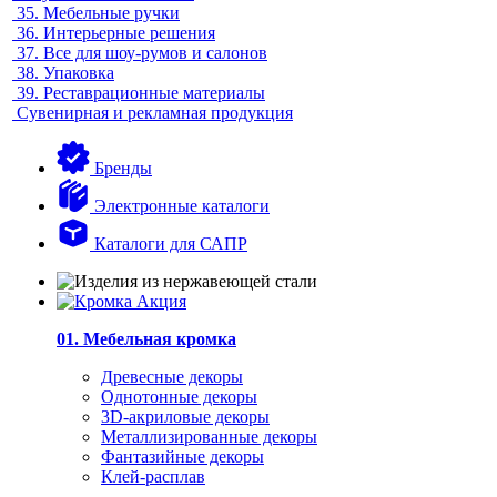
35.
Мебельные ручки
36.
Интерьерные решения
37.
Все для шоу-румов и салонов
38.
Упаковка
39.
Реставрационные материалы
Сувенирная и рекламная продукция
Бренды
Электронные каталоги
Каталоги для САПР
01. Мебельная кромка
Древесные декоры
Однотонные декоры
3D-акриловые декоры
Металлизированные декоры
Фантазийные декоры
Клей-расплав