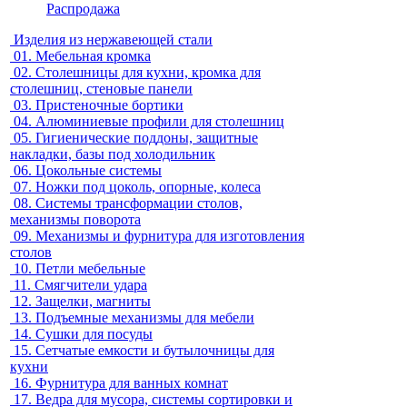
Распродажа
Изделия из нержавеющей стали
01.
Мебельная кромка
02.
Столешницы для кухни, кромка для
столешниц, стеновые панели
03.
Пристеночные бортики
04.
Алюминиевые профили для столешниц
05.
Гигиенические поддоны, защитные
накладки, базы под холодильник
06.
Цокольные системы
07.
Ножки под цоколь, опорные, колеса
08.
Системы трансформации столов,
механизмы поворота
09.
Механизмы и фурнитура для изготовления
столов
10.
Петли мебельные
11.
Смягчители удара
12.
Защелки, магниты
13.
Подъемные механизмы для мебели
14.
Сушки для посуды
15.
Сетчатые емкости и бутылочницы для
кухни
16.
Фурнитура для ванных комнат
17.
Ведра для мусора, системы сортировки и