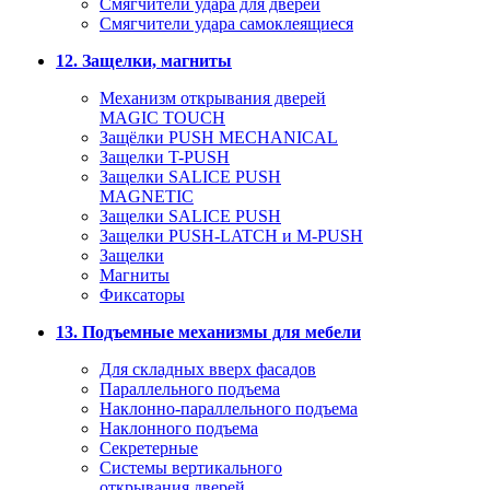
Смягчители удара для дверей
Cмягчители удара самоклеящиеся
12. Защелки, магниты
Механизм открывания дверей
MAGIC TOUCH
Защёлки PUSH MECHANICAL
Защелки T-PUSH
Защелки SALICE PUSH
MAGNETIC
Защелки SALICE PUSH
Защелки PUSH-LATCH и M-PUSH
Защелки
Магниты
Фиксаторы
13. Подъемные механизмы для мебели
Для складных вверх фасадов
Параллельного подъема
Наклонно-параллельного подъема
Наклонного подъема
Секретерные
Системы вертикального
открывания дверей