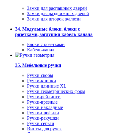
Замки для распашных дверей
Замки для раздвижных дверей
Замки для шторок жалюзи
34. Модульные блоки, блоки с
розетками, заглушки кабель-канала
Блоки с розетками
Кабель-канал
35. Мебельные ручки
Ручки-скобы
Ручки-кнопки
Ручки длинные XL
Ручки геометрических форм
Ручки-рейлинги
Ручки-врезные
Ручки-накладные
Ручки-профили
Ручки-ракушки
Ручки-серьги
Винты для ручек