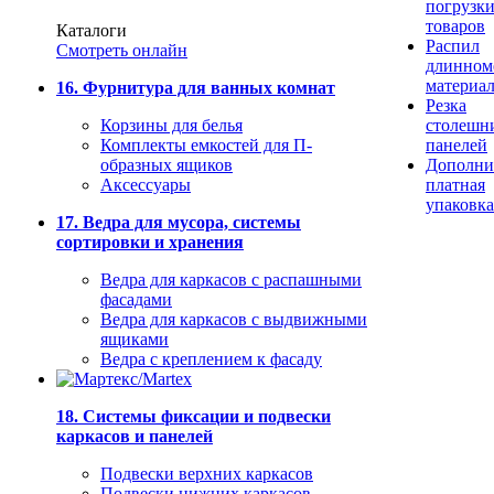
погрузк
товаров
Каталоги
Распил
Смотреть онлайн
длинном
материа
16. Фурнитура для ванных комнат
Резка
Корзины для белья
столешн
Комплекты емкостей для П-
панелей
образных ящиков
Дополни
Аксессуары
платная
упаковка
17. Ведра для мусора, системы
сортировки и хранения
Ведра для каркасов с распашными
фасадами
Ведра для каркасов с выдвижными
ящиками
Ведра с креплением к фасаду
18. Системы фиксации и подвески
каркасов и панелей
Подвески верхних каркасов
Подвески нижних каркасов