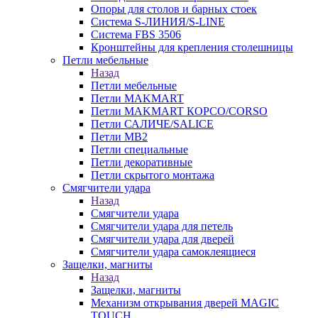
Опоры для столов и барных стоек
Система S-ЛИНИЯ/S-LINE
Система FBS 3506
Кронштейны для крепления столешницы
Петли мебельные
Назад
Петли мебельные
Петли MAKMART
Петли MAKMART КОРСО/CORSO
Петли САЛИЧЕ/SALICE
Петли MB2
Петли специальные
Петли декоративные
Петли скрытого монтажа
Смягчители удара
Назад
Смягчители удара
Смягчители удара для петель
Смягчители удара для дверей
Cмягчители удара самоклеящиеся
Защелки, магниты
Назад
Защелки, магниты
Механизм открывания дверей MAGIC
TOUCH