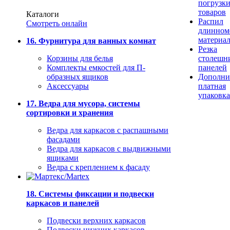
погрузк
товаров
Каталоги
Распил
Смотреть онлайн
длинном
материа
16. Фурнитура для ванных комнат
Резка
Корзины для белья
столешн
Комплекты емкостей для П-
панелей
образных ящиков
Дополни
Аксессуары
платная
упаковка
17. Ведра для мусора, системы
сортировки и хранения
Ведра для каркасов с распашными
фасадами
Ведра для каркасов с выдвижными
ящиками
Ведра с креплением к фасаду
18. Системы фиксации и подвески
каркасов и панелей
Подвески верхних каркасов
Подвески нижних каркасов