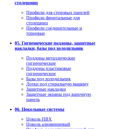
столешниц
Профили для стеновых панелей
Профили фронтальные для
столешниц
Профили соединительные и
торцевые
05. Гигиенические поддоны, защитные
накладки, базы под холодильник
Поддоны металлические
гигиенические
Поддоны пластиковые
гигиенические
Базы под холодильник
Лотки под стиральную машину
Защитные накладки
Защитные экраны под варочную
панель
06. Цокольные системы
Цоколь ПВХ
Цоколь алюминиевый