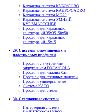
Каркасная система КУБО/CUBO
Каркасная система КАДРО/CADRO
Каркасная система MG20
Каркасная система УМНЫЙ
КУБ/SMARTCUBE
Профили для каркасных
конструкций 35x35, 50x50
Профили для каркасных
конструкций 15х15
29. Системы алюминиевых и
пластиковых профилей
Профили с внутренним
закруглением ГОЛА/GOLA
Профили для нижних баз
Профили для стеновых панелей
Профили универсальные
Система КАТО
Профили для стекла
30. Стеллажные системы
Интерьерная система
КАЛИПСО/CALYPSO