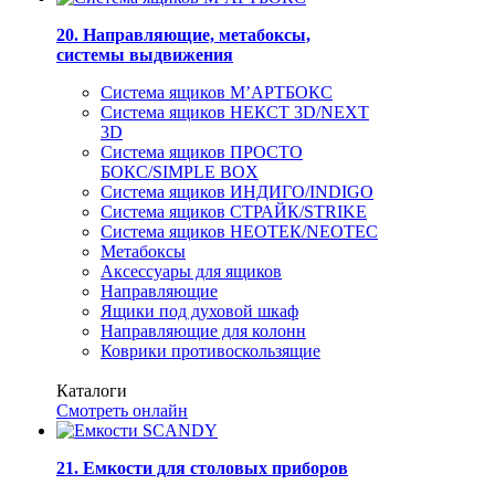
20. Направляющие, метабоксы,
системы выдвижения
Система ящиков М’АРТБОКС
Система ящиков НЕКСТ 3D/NEXT
3D
Система ящиков ПРОСТО
БОКС/SIMPLE BOX
Система ящиков ИНДИГО/INDIGO
Система ящиков СТРАЙК/STRIKE
Система ящиков НЕОТЕК/NEOTEC
Метабоксы
Аксессуары для ящиков
Направляющие
Ящики под духовой шкаф
Направляющие для колонн
Коврики противоскользящие
Каталоги
Смотреть онлайн
21. Емкости для столовых приборов