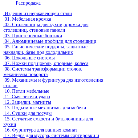
Распродажа
Изделия из нержавеющей стали
01.
Мебельная кромка
02.
Столешницы для кухни, кромка для
столешниц, стеновые панели
03.
Пристеночные бортики
04.
Алюминиевые профили для столешниц
05.
Гигиенические поддоны, защитные
накладки, базы под холодильник
06.
Цокольные системы
07.
Ножки под цоколь, опорные, колеса
08.
Системы трансформации столов,
механизмы поворота
09.
Механизмы и фурнитура для изготовления
столов
10.
Петли мебельные
11.
Смягчители удара
12.
Защелки, магниты
13.
Подъемные механизмы для мебели
14.
Сушки для посуды
15.
Сетчатые емкости и бутылочницы для
кухни
16.
Фурнитура для ванных комнат
17.
Ведра для мусора, системы сортировки и