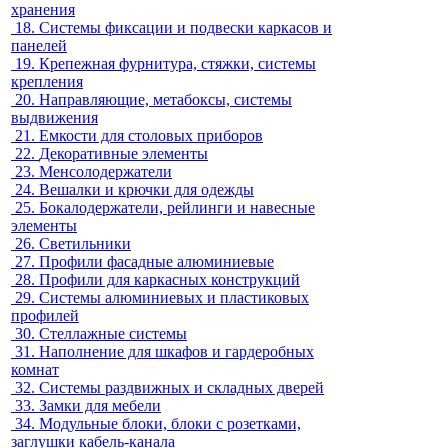
хранения
18.
Системы фиксации и подвески каркасов и
панелей
19.
Крепежная фурнитура, стяжки, системы
крепления
20.
Направляющие, метабоксы, системы
выдвижения
21.
Емкости для столовых приборов
22.
Декоративные элементы
23.
Менсолодержатели
24.
Вешалки и крючки для одежды
25.
Бокалодержатели, рейлинги и навесные
элементы
26.
Светильники
27.
Профили фасадные алюминиевые
28.
Профили для каркасных конструкций
29.
Системы алюминиевых и пластиковых
профилей
30.
Стеллажные системы
31.
Наполнение для шкафов и гардеробных
комнат
32.
Системы раздвижных и складных дверей
33.
Замки для мебели
34.
Модульные блоки, блоки с розетками,
заглушки кабель-канала