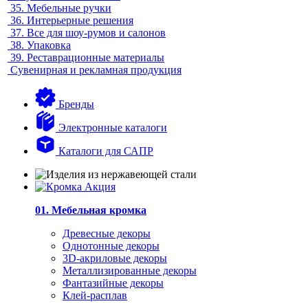
35.
Мебельные ручки
36.
Интерьерные решения
37.
Все для шоу-румов и салонов
38.
Упаковка
39.
Реставрационные материалы
Сувенирная и рекламная продукция
Бренды
Электронные каталоги
Каталоги для САПР
01. Мебельная кромка
Древесные декоры
Однотонные декоры
3D-акриловые декоры
Металлизированные декоры
Фантазийные декоры
Клей-расплав