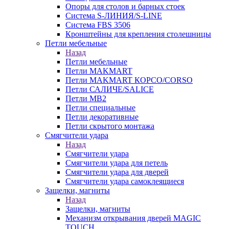
Опоры для столов и барных стоек
Система S-ЛИНИЯ/S-LINE
Система FBS 3506
Кронштейны для крепления столешницы
Петли мебельные
Назад
Петли мебельные
Петли MAKMART
Петли MAKMART КОРСО/CORSO
Петли САЛИЧЕ/SALICE
Петли MB2
Петли специальные
Петли декоративные
Петли скрытого монтажа
Смягчители удара
Назад
Смягчители удара
Смягчители удара для петель
Смягчители удара для дверей
Cмягчители удара самоклеящиеся
Защелки, магниты
Назад
Защелки, магниты
Механизм открывания дверей MAGIC
TOUCH