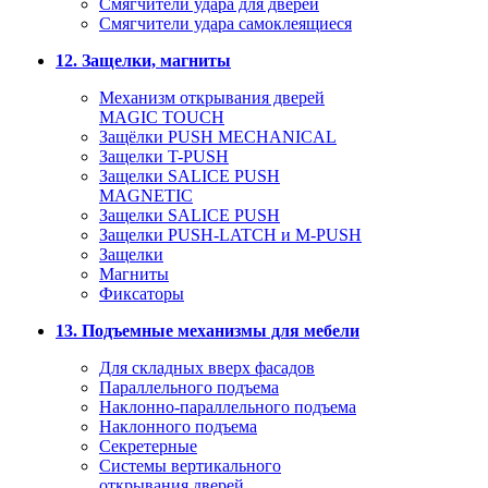
Смягчители удара для дверей
Cмягчители удара самоклеящиеся
12. Защелки, магниты
Механизм открывания дверей
MAGIC TOUCH
Защёлки PUSH MECHANICAL
Защелки T-PUSH
Защелки SALICE PUSH
MAGNETIC
Защелки SALICE PUSH
Защелки PUSH-LATCH и M-PUSH
Защелки
Магниты
Фиксаторы
13. Подъемные механизмы для мебели
Для складных вверх фасадов
Параллельного подъема
Наклонно-параллельного подъема
Наклонного подъема
Секретерные
Системы вертикального
открывания дверей