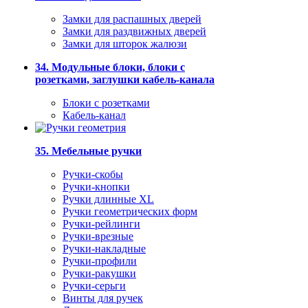
Замки для распашных дверей
Замки для раздвижных дверей
Замки для шторок жалюзи
34. Модульные блоки, блоки с
розетками, заглушки кабель-канала
Блоки с розетками
Кабель-канал
35. Мебельные ручки
Ручки-скобы
Ручки-кнопки
Ручки длинные XL
Ручки геометрических форм
Ручки-рейлинги
Ручки-врезные
Ручки-накладные
Ручки-профили
Ручки-ракушки
Ручки-серьги
Винты для ручек