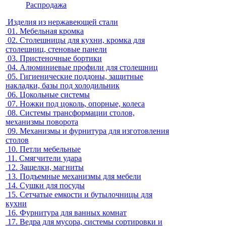
Распродажа
Изделия из нержавеющей стали
01.
Мебельная кромка
02.
Столешницы для кухни, кромка для
столешниц, стеновые панели
03.
Пристеночные бортики
04.
Алюминиевые профили для столешниц
05.
Гигиенические поддоны, защитные
накладки, базы под холодильник
06.
Цокольные системы
07.
Ножки под цоколь, опорные, колеса
08.
Системы трансформации столов,
механизмы поворота
09.
Механизмы и фурнитура для изготовления
столов
10.
Петли мебельные
11.
Смягчители удара
12.
Защелки, магниты
13.
Подъемные механизмы для мебели
14.
Сушки для посуды
15.
Сетчатые емкости и бутылочницы для
кухни
16.
Фурнитура для ванных комнат
17.
Ведра для мусора, системы сортировки и