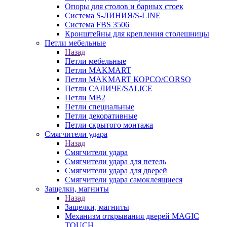
Опоры для столов и барных стоек
Система S-ЛИНИЯ/S-LINE
Система FBS 3506
Кронштейны для крепления столешницы
Петли мебельные
Назад
Петли мебельные
Петли MAKMART
Петли MAKMART КОРСО/CORSO
Петли САЛИЧЕ/SALICE
Петли MB2
Петли специальные
Петли декоративные
Петли скрытого монтажа
Смягчители удара
Назад
Смягчители удара
Смягчители удара для петель
Смягчители удара для дверей
Cмягчители удара самоклеящиеся
Защелки, магниты
Назад
Защелки, магниты
Механизм открывания дверей MAGIC
TOUCH