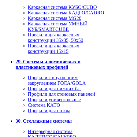
Каркасная система КУБО/CUBO
Каркасная система КАДРО/CADRO
Каркасная система MG20
Каркасная система УМНЫЙ
КУБ/SMARTCUBE
Профили для каркасных
конструкций 35x35, 50x50
Профили для каркасных
конструкций 15х15
29. Системы алюминиевых и
пластиковых профилей
Профили с внутренним
закруглением ГОЛА/GOLA
Профили для нижних баз
Профили для стеновых панелей
Профили универсальные
Система КАТО
Профили для стекла
30. Стеллажные системы
Интерьерная система
КАЛИПСО/CALYPSO