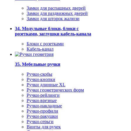
Замки для распашных дверей
Замки для раздвижных дверей
Замки для шторок жалюзи
34. Модульные блоки, блоки с
розетками, заглушки кабель-канала
Блоки с розетками
Кабель-канал
35. Мебельные ручки
Ручки-скобы
Ручки-кнопки
Ручки длинные XL
Ручки геометрических форм
Ручки-рейлинги
Ручки-врезные
Ручки-накладные
Ручки-профили
Ручки-ракушки
Ручки-серьги
Винты для ручек