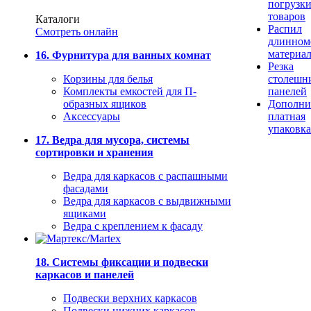
погрузк
товаров
Каталоги
Распил
Смотреть онлайн
длинном
материа
16. Фурнитура для ванных комнат
Резка
Корзины для белья
столешн
Комплекты емкостей для П-
панелей
образных ящиков
Дополни
Аксессуары
платная
упаковка
17. Ведра для мусора, системы
сортировки и хранения
Ведра для каркасов с распашными
фасадами
Ведра для каркасов с выдвижными
ящиками
Ведра с креплением к фасаду
18. Системы фиксации и подвески
каркасов и панелей
Подвески верхних каркасов
Подвески нижних каркасов