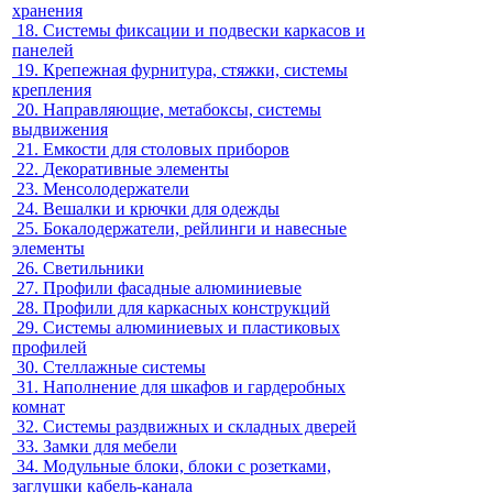
хранения
18.
Системы фиксации и подвески каркасов и
панелей
19.
Крепежная фурнитура, стяжки, системы
крепления
20.
Направляющие, метабоксы, системы
выдвижения
21.
Емкости для столовых приборов
22.
Декоративные элементы
23.
Менсолодержатели
24.
Вешалки и крючки для одежды
25.
Бокалодержатели, рейлинги и навесные
элементы
26.
Светильники
27.
Профили фасадные алюминиевые
28.
Профили для каркасных конструкций
29.
Системы алюминиевых и пластиковых
профилей
30.
Стеллажные системы
31.
Наполнение для шкафов и гардеробных
комнат
32.
Системы раздвижных и складных дверей
33.
Замки для мебели
34.
Модульные блоки, блоки с розетками,
заглушки кабель-канала