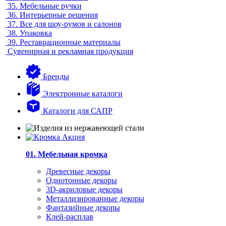
35.
Мебельные ручки
36.
Интерьерные решения
37.
Все для шоу-румов и салонов
38.
Упаковка
39.
Реставрационные материалы
Сувенирная и рекламная продукция
Бренды
Электронные каталоги
Каталоги для САПР
01. Мебельная кромка
Древесные декоры
Однотонные декоры
3D-акриловые декоры
Металлизированные декоры
Фантазийные декоры
Клей-расплав