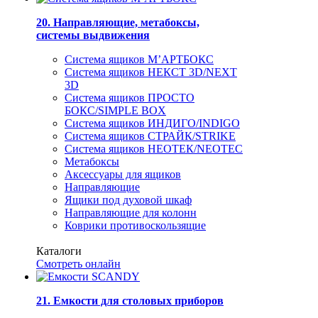
20. Направляющие, метабоксы,
системы выдвижения
Система ящиков М’АРТБОКС
Система ящиков НЕКСТ 3D/NEXT
3D
Система ящиков ПРОСТО
БОКС/SIMPLE BOX
Система ящиков ИНДИГО/INDIGO
Система ящиков СТРАЙК/STRIKE
Система ящиков НЕОТЕК/NEOTEC
Метабоксы
Аксессуары для ящиков
Направляющие
Ящики под духовой шкаф
Направляющие для колонн
Коврики противоскользящие
Каталоги
Смотреть онлайн
21. Емкости для столовых приборов