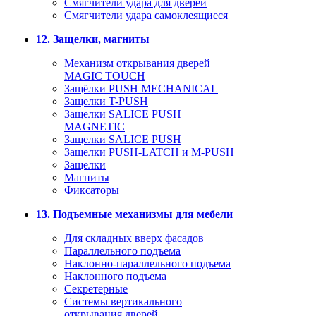
Смягчители удара для дверей
Cмягчители удара самоклеящиеся
12. Защелки, магниты
Механизм открывания дверей
MAGIC TOUCH
Защёлки PUSH MECHANICAL
Защелки T-PUSH
Защелки SALICE PUSH
MAGNETIC
Защелки SALICE PUSH
Защелки PUSH-LATCH и M-PUSH
Защелки
Магниты
Фиксаторы
13. Подъемные механизмы для мебели
Для складных вверх фасадов
Параллельного подъема
Наклонно-параллельного подъема
Наклонного подъема
Секретерные
Системы вертикального
открывания дверей