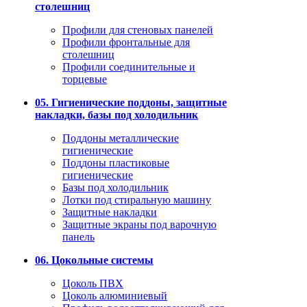
столешниц
Профили для стеновых панелей
Профили фронтальные для
столешниц
Профили соединительные и
торцевые
05. Гигиенические поддоны, защитные
накладки, базы под холодильник
Поддоны металлические
гигиенические
Поддоны пластиковые
гигиенические
Базы под холодильник
Лотки под стиральную машину
Защитные накладки
Защитные экраны под варочную
панель
06. Цокольные системы
Цоколь ПВХ
Цоколь алюминиевый